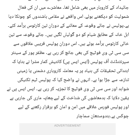
جائیداد کے کاروبار میں بھی شامل تھا۔ معاشرے میں ان کی فعال
شمولیت کو دیکھتے ہوئے، اس واقعے نے مقامی باشندوں کو چونکا دیا
ہے۔پولیس نے جائے وقوعہ کے معائنے کے دوران تین کارتوس برآمد کئے۔
اہل خانہ کے مطابق شیام کو دو گولیاں لگیں ہیں۔ جائے وقوعہ سے تین
خالی کارتوس برآمد ہوئے ہیں۔ اس دوران پولیس قریبی علاقوں سے
سی سی ٹی وی فوٹیج کی بھی جانچ کر رہی ہے۔ مظفر پور کے سینئر
سپرنٹنڈنٹ آف پولیس (ایس ایس پی) کانتیش کمار مشرا نے بتایا کہ
ابتدائی تحقیقات کی بنیاد پر یہ معاملہ کاروباری دشمنی یا زمینی
تنازعہ سے جڑا ہوا ہے۔ انہوں نے واضح کیا کہ پولیس ٹیم تکنیکی
شواہد اور سی سی ٹی وی فوٹیج کا تجزیہ کر رہی ہے۔ ایس ایس پی نے
یقین دلایا کہ بدمعاشوں کی شناخت کے لیےچھاپہ ماری کی جارہی ہے
اور پولیس فورس علاقے میں امن و امان کو برقرار رکھنے کے لیے
چوکس ہے۔ہندوستھان سماچار
ADVERTISEMENT