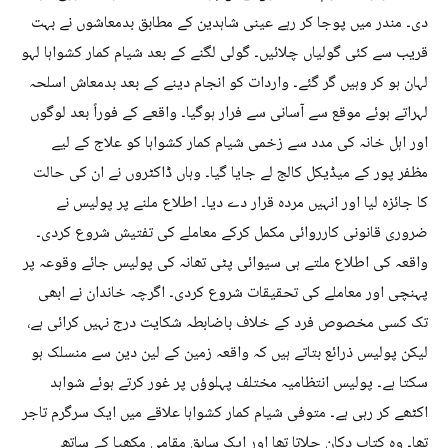
دی۔ مندر میں پوجا کر رہے عینی شاہدین کے مطابق بدمعاشوں نے بہت
قریب سے کئی گولیاں چلائیں۔ گولی لگنے کے بعد شیام کمار کشواہا لہو
لہان ہو کر وہیں گر گئے۔ واردات کو انجام دینے کے بعد بدمعاش اسلحہ
لہراتے ہوئے موقع سے آسانی سے فرار ہوگیا۔ واقعے کے فوراً بعد لوگوں
اور اہل خانہ کی مدد سے زخمی شیام کمار کشواہا کو علاج کے لیے
مظفر پور کے میڈیکل کالج لے جایا گیا۔ وہاں ڈاکٹروں نے ان کی حالت
کا جائزہ لیا اور انہیں مردہ قرار دے دیا۔ اطلاع ملنے پر پولیس نے
ضروری قانونی کارروائی مکمل کرکے معاملے کی تفتیش شروع کردی۔
واقعہ کی اطلاع ملتے ہی سیوائی پٹی تھانہ کی پولیس جائے وقوعہ پر
پہنچی اور معاملے کی تحقیقات شروع کردی۔ اگرچہ خاندان نے ابھی
تک کسی مخصوص فرد کے خلاف باضابطہ شکایت درج نہیں کرائی ہے،
لیکن پولیس ذرائع بتاتے ہیں کہ واقعہ زمین کے لین دین سے منسلک ہو
سکتا ہے۔ پولیس انتظامیہ مختلف پہلوؤں پر غور کرتے ہوئے شواہد
اکٹھے کر رہی ہے۔ متوفی شیام کمار کشواہا علاقے میں ایک سرگرم تاجر
تھا۔ وہ کتاب دکان چلاتا تھا اور ایک سابق مقامی مکھیا کے ساتھ