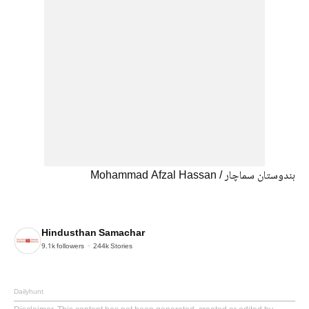
ہندوستان سماچار / Mohammad Afzal Hassan
Hindusthan Samachar
9.1k
followers
244k
Stories
Dailyhunt