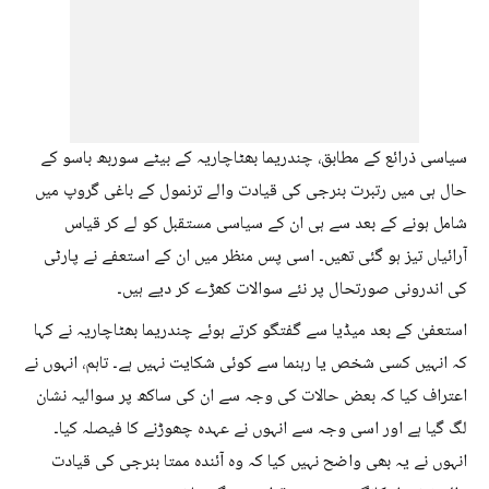
سیاسی ذرائع کے مطابق، چندریما بھٹاچاریہ کے بیٹے سوربھ باسو کے
حال ہی میں رتبرت بنرجی کی قیادت والے ترنمول کے باغی گروپ میں
شامل ہونے کے بعد سے ہی ان کے سیاسی مستقبل کو لے کر قیاس
آرائیاں تیز ہو گئی تھیں۔ اسی پس منظر میں ان کے استعفے نے پارٹی
کی اندرونی صورتحال پر نئے سوالات کھڑے کر دیے ہیں۔
استعفیٰ کے بعد میڈیا سے گفتگو کرتے ہوئے چندریما بھٹاچاریہ نے کہا
کہ انہیں کسی شخص یا رہنما سے کوئی شکایت نہیں ہے۔ تاہم، انہوں نے
اعتراف کیا کہ بعض حالات کی وجہ سے ان کی ساکھ پر سوالیہ نشان
لگ گیا ہے اور اسی وجہ سے انہوں نے عہدہ چھوڑنے کا فیصلہ کیا۔
انہوں نے یہ بھی واضح نہیں کیا کہ وہ آئندہ ممتا بنرجی کی قیادت