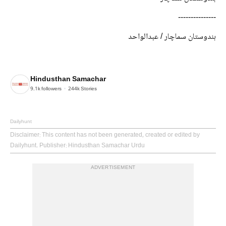
---------------
ہندوستان سماچار / عبدالواحد
Hindusthan Samachar
9.1k
followers
244k
Stories
Dailyhunt
Disclaimer
: This content has not been generated, created or edited by
Dailyhunt. Publisher: Hindusthan Samachar Urdu
ADVERTISEMENT