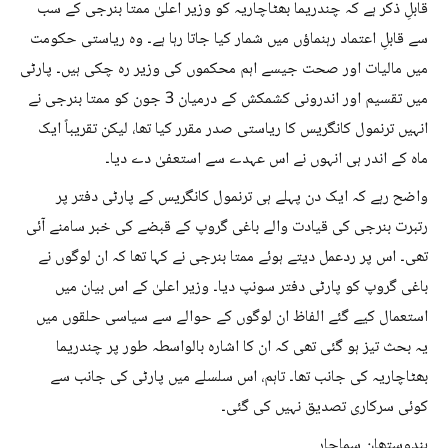
قابلِ ذکر ہے کہ چندریما بھٹاچاریہ کو وزیر اعلیٰ ممتا بنرجی کے سب
سے قابلِ اعتماد رہنماؤں میں شمار کیا جاتا رہا ہے۔ وہ ریاستی حکومت
میں مالیات اور صحت جیسے اہم محکموں کی وزیر رہ چکی ہیں۔ پارٹی
میں تقسیم اور اندرونی کشمکش کے درمیان 3 جون کو ممتا بنرجی نے
انہیں ترنمول کانگریس کا ریاستی صدر مقرر کیا تھا، لیکن تقریباً ایک
ماہ کے اندر ہی انہوں نے اس عہدے سے استعفیٰ دے دیا۔
واضح رہے کہ ایک دن پہلے ہی ترنمول کانگریس کے پارٹی دفتر پر
رتبرت بنرجی کی قیادت والے باغی گروپ کے قبضے کی خبر سامنے آئی
تھی۔ اس پر ردعمل دیتے ہوئے ممتا بنرجی نے کہا تھا کہ ان لوگوں نے
باغی گروپ کو پارٹی دفتر سونپ دیا۔ وزیر اعلیٰ کے اس بیان میں
استعمال کیے گئے الفاظ ان لوگوں کے حوالے سے سیاسی حلقوں میں
یہ بحث تیز ہو گئی تھی کہ ان کا اشارہ بالواسطہ طور پر چندریما
بھٹاچاریہ کی جانب تھا۔ تاہم، اس سلسلے میں پارٹی کی جانب سے
کوئی سرکاری تصدیق نہیں کی گئی۔
ہندوستھان سماچار