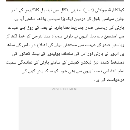
کولکاتا، 4 جولائی (ہ س)۔ مغربی بنگال میں ترنمول کانگریس کے اندر
جاری سیاسی ہلچل کے درمیان ایک بڑا سیاسی واقعہ سامنے آیا ہے۔
پارٹی کی ریاستی صدر چندریما بھٹاچاریہ نے ہفتہ کے روز اپنے عہدے
سے استعفیٰ دے دیا۔ انہوں نے پارٹی سربراہ ممتا بنرجی کو خط لکھ کر
ریاستی صدر کے عہدے سے مستعفی ہونے کی اطلاع دی۔ اس کے ساتھ
ہی انہوں نے پارٹی اور اس کی مختلف یونیٹوں کے بینک کھاتوں کی
دستخط کنندہ، نیز الیکشن کمیشن کے سامنے پارٹی کی نمائندگی سمیت
تمام انتظامی ذمہ داریوں سے بھی خود کو سبکدوش کرنے کی
درخواست کی ہے۔
ADVERTISEMENT