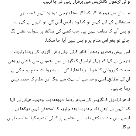
والی ترنمول کانگریس میں برقرار رہیں گی یا نہیں۔
جب ان سے پوچھا گیا کہ اگر ممتا بنرجی دوبارہ انہیں ذمہ داری
سنبھالنے کے لیے کہیں تو کیا وہ واپس آئیں گی، تو انہوں نے کہا، یہ
واپس آنے کا معاملہ نہیں ہے۔ جب کسی کی ساکھ پر سوالیہ نشان لگ
جائے تو پھر اس مقام پر واپس نہیں آیا جا سکتا۔
اس پیش رفت پر ردعمل ظاہر کرتے ہوئے باغی گروپ کے رہنما رتبرت
بنرجی نے کہا کہ پہلے ترنمول کانگریس میں معمولی سی غلطی پر بھی
سخت کارروائی کا خوف رہتا تھا، لیکن اب وہ روایت ختم ہو چکی ہے۔
ان کے مطابق، اسی وجہ سے اب بہت سے لوگ اس نظام کا حصہ نہیں
رہنا چاہتے۔
ادھر ترنمول کانگریس کے سینئر رہنما شوبھندیب چٹوپادھیائے نے کہا
کہ انہوں نے ابھی تک چندریما بھٹاچاریہ کا استعفیٰ نہیں دیکھا ہے۔
ایسے میں خط دیکھے بغیر اس معاملے پر کوئی تبصرہ کرنا مناسب نہیں
ہوگا۔