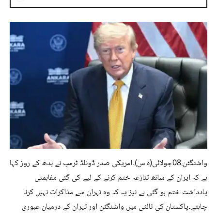
واشنگٹن،08جولائی(ہ س)۔امریکی صدر ڈونلڈ ٹرمپ نے بدھ کے روز کہا
ہے کہ ایران کے ساتھ تنازعہ ختم کرنے کے لیے کی گئی مفاہمتی
یادداشت ختم ہو گئی ہے نیز یہ کہ وہ تہران سے مذاکرات نہیں کرنا
چاہتے۔پاکستان کی ثالثی میں واشنگٹن اور تہران کے درمیان عبوری