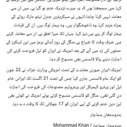
کہا، میں سمجھتا ہوں کہ یہ میرے نزدیک ختم ہو گیا ہے۔ میں ان سے
معاملہ نہیں کرنا چاہتا۔انہوں نے سیکریٹری جنرل نیٹو مارک روٹے کے
ہمراہ مزید کہا، وہ ناخوشگوار ہیں۔ وہ بیمار لوگ ہیں۔ ان کی قیادت
بیمار لوگ کر رہے ہیں۔نیز کہا، جہاں تک میرا تعلق ہے، ان سے معاملہ کرنے
میں صرف وقت کا ضیاع ہے۔منگل کے روز آبنائے ہرمز میں تین ٹینکرز کے
حملوں کی زد میں آنے کے بعد امریکہ نے ایران کو تیل فروخت کرنے کی
اجازت دینے والا لائسنس بھی منسوخ کر دیا۔
امریکہ-ایران عبوری معاہدے کے تحت امریکی وزارتِ خزانہ نے 22 جون
کو ایک عام لائسنس جاری کیا جس کے تحت 21 اگست تک ایرانی خام
تیل اور پیٹرو کیمیکل اور پیٹرولیم مصنوعات کی فروخت کی اجازت
دی گئی تھی۔ منگل کو لائسنس منسوخ کرتے ہوئے امریکہ نے کوئی بھی
لین دین ختم کرنے کے لیے ایران کو 17 جولائی تک کا وقت دے دیا۔
ہندوستھان سماچار
ہندوستان سماچار / Mohammad Khan