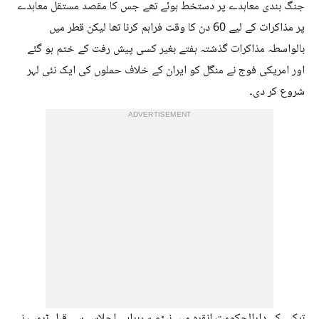
جنگ بندی معاہدے پر دستخط ہوئے تھے جس کا مقصد مستقل معاہدے
پر مذاکرات کے لیے 60 دن کا وقت فراہم کرنا تھا لیکن قطر میں
بالواسطہ مذاکرات گذشتہ ہفتے بغیر کسی پیش رفت کے ختم ہو گئے
اور امریکی فوج نے منگل کو ایران کے خلاف حملوں کی ایک نئی لہر
شروع کر دی۔
ADVERTISEMENT
ترکیہ کے دارالحکومت انقرہ میں نیٹو سربراہی اجلاس سے قبل ٹرمپ نے