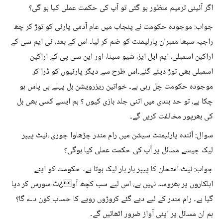
اگر آئینی ترمیم منظور ہو گئی تو آپ کی حکمت عملی کیا ہو گی؟
جواب: موجودہ حکومت نے پنجاب میں عام آدمی پارٹی کو توڑ کر چھ
راجیہ سبھا ممبران پارلیمنٹ کو ضم کر لیا۔ اس کے بعد، ٹی ایم سی کے
اراکین اسمبلی، ایم ایل ایز، شیو سینا، اور این سی پی کے اراکین
اسمبلی بھی توڑ دیئے گئے۔اس طرح سے دیگر پارٹیوں کو ڈرا کر
موجودہ حکومت چل رہی ہے۔ خواتین ریزرویشن بل پہلے ہی پاس ہو
چکا ہے، تو حد بندی میں اتنی جلد بازی کیوں ؟ ہم ایسے کسی بھی بل
کی بھرپور مخالفت کریں گے۔
سوال: آئندہ پارلیمنٹ سیشن میں رام مندر چڑھاوا چوری ،نیٹ پیپر
لیک جیسے مسائل پر آپ کی حکمت عملی کیا ہوگی؟
جواب: نیٹ امتحان کا پیپر بار بار لیک ہوتا ہے۔ حکومت کو اپنے
اہلکاروں پر بھروسہ نہیں ہے، اس لیے سب کچھ آو¿ٹ سورس کر دیا
گیا ہے۔ رام مندر کے لیے دیے گئے کروڑوں روپے کا حساب کون دے گا؟
ہم ان مسائل پر اپنی آواز ضرور اٹھائیں گے۔