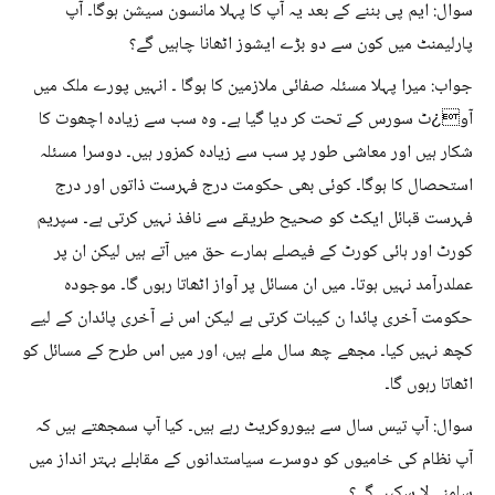
سوال: ایم پی بننے کے بعد یہ آپ کا پہلا مانسون سیشن ہوگا۔ آپ
پارلیمنٹ میں کون سے دو بڑے ایشوز اٹھانا چاہیں گے؟
جواب: میرا پہلا مسئلہ صفائی ملازمین کا ہوگا ۔ انہیں پورے ملک میں
آو¿ٹ سورس کے تحت کر دیا گیا ہے۔ وہ سب سے زیادہ اچھوت کا
شکار ہیں اور معاشی طور پر سب سے زیادہ کمزور ہیں۔ دوسرا مسئلہ
استحصال کا ہوگا۔ کوئی بھی حکومت درج فہرست ذاتوں اور درج
فہرست قبائل ایکٹ کو صحیح طریقے سے نافذ نہیں کرتی ہے۔ سپریم
کورٹ اور ہائی کورٹ کے فیصلے ہمارے حق میں آتے ہیں لیکن ان پر
عملدرآمد نہیں ہوتا۔ میں ان مسائل پر آواز اٹھاتا رہوں گا۔ موجودہ
حکومت آخری پائدا ن کیبات کرتی ہے لیکن اس نے آخری پائدان کے لیے
کچھ نہیں کیا۔ مجھے چھ سال ملے ہیں، اور میں اس طرح کے مسائل کو
اٹھاتا رہوں گا۔
سوال: آپ تیس سال سے بیوروکریٹ رہے ہیں۔ کیا آپ سمجھتے ہیں کہ
آپ نظام کی خامیوں کو دوسرے سیاستدانوں کے مقابلے بہتر انداز میں
سامنے لا سکیں گے؟