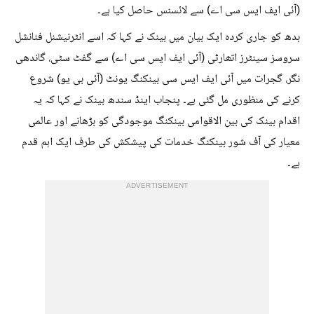
(آئی ایف ایس سی اے) سے لائسنس حاصل کیا ہے۔
بدھ کو جاری کردہ ایک بیان میں بینک نے کہا کہ اسے انٹرنیشنل فنانشل
سروسز سینٹرز اتھارٹی (آئی ایف ایس سی اے) سے گفٹ سٹی، گاندھی
نگر، گجرات میں آئی ایف ایس سی بینکنگ یونٹ (آئی بی یو) شروع
کرنے کی منظوری مل گئی ہے۔ پنجاب اینڈ سندھ بینک نے کہا کہ یہ
اقدام بینک کی بین الاقوامی بینکنگ موجودگی کو بڑھانے اور عالمی
معیار کی آف شور بینکنگ خدمات کی پیشکش کی طرف ایک اہم قدم
ہے۔
ADVERTISEMENT