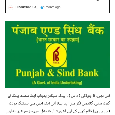
Hindusthan Samachar
1 month ago
نئی دہلی، 8 جولائی ( ہ س ) ۔ پبلک سیکٹر پنجاب اینڈ سندھ بینک نے
گفٹ سٹی، گاندھی نگر میں اپنا پہلا آئی ایف ایس سی بینکنگ یونٹ
(آئی بی یو) قائم کرنے کے لیے انٹرنیشنل فنانشل سروسز سینٹرز اتھارٹی