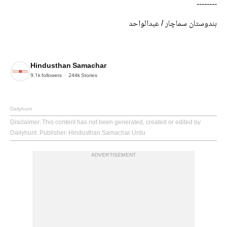
--------
ہندوستان سماچار / عبدالواحد
Hindusthan Samachar
9.1k
followers
244k
Stories
Dailyhunt
Disclaimer
: This content has not been generated, created or edited by
Dailyhunt. Publisher: Hindusthan Samachar Urdu
ADVERTISEMENT