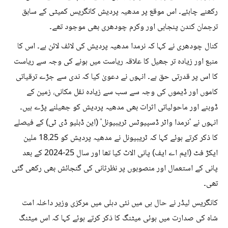
رکھنے چاہئے۔ اس موقع پر مدھیہ پردیش کانگریس کمیٹی کے سابق
ترجمان کندن پنجابی اور وکرم چودھری بھی موجود تھے۔
کنال چودھری نے کہا کہ نرمدا مدھیہ پردیش کی لائف لائن ہے۔ اس کا
منبع اور زیادہ تر جھیل کا علاقہ ریاست میں ہونے کی وجہ سے ریاست
کا اس پر قدرتی حق ہے۔ انہوں نے دعویٰ کیا کہ ندی سے جڑے ترقیاتی
کاموں اور ڈیموں کی وجہ سے سب سے زیادہ نقل مکانی، زمین کے
ڈوبنے اور ماحولیاتی اثرات بھی مدھیہ پردیش کو جھیلنے پڑے ہیں۔
انہوں نے 'نرمدا واٹر ڈسپیوٹس ٹریبیونل' (این ڈبلیو ڈی ٹی) کے فیصلے
کا ذکر کرتے ہوئے کہا کہ ٹریبیونل نے مدھیہ پردیش کو 18.25 ملین
ایکڑ فٹ (ایم اے ایف) پانی الاٹ کیا تھا اور سال 25-2024 کے بعد
پانی کے استعمال اور منصوبوں پر نظرثانی کی گنجائش بھی رکھی گئی
تھی۔
کانگریس لیڈر نے حال ہی میں نئی دہلی میں مرکزی وزیر داخلہ امت
شاہ کی صدارت میں ہوئی میٹنگ کا ذکر کرتے ہوئے کہا کہ اس میٹنگ