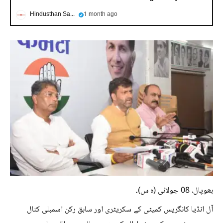
Hindusthan Samachar
1 month ago
بھوپال، 08 جولائی (ہ س)۔
آل انڈیا کانگریس کمیٹی کے سکریٹری اور سابق رکن اسمبلی کنال