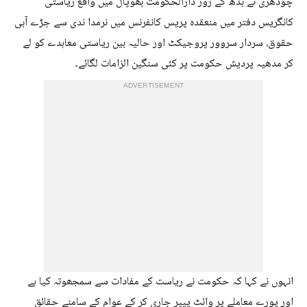
چودھری نے بدھ کے روز دارالحکومت بھوپال میں واقع ریاستی
کانگریس دفتر میں منعقدہ پریس کانفرنس میں نرمدا ندی سے جڑے آبی
حقوق، سردار سروور پروجیکٹ اور حالیہ بین ریاستی معاہدے کو لے
کر مدھیہ پردیش حکومت پر کئی سنگین الزامات لگائے۔
ADVERTISEMENT
انہوں نے کہا کہ حکومت نے ریاست کے مفادات سے سمجھوتہ کیا ہے
اور پورے معاملے پر وائٹ پیپر جاری کر کے عوام کے سامنے حقائق