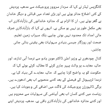
کانگریس لیڈر نے کہا کہ سردار سروور پروجیکٹ سے مدھیہ پردیش
کے کئی اضلاع متاثر ہوئے ہیں اور بڑی تعداد میں قبائلی و دیگر خاندان
بے گھر ہوئے ہیں۔ ان کا الزام ہے کہ متاثرہ خاندانوں کی بازآبادکاری اب
بھی مکمل طور پر نہیں ہو سکی ہے۔ انہوں نے کہا کہ بازآبادکاری صرف
مالی امداد تک محدود نہیں ہونی چاہیے، بلکہ سیراب زمین، تعلیم،
صحت اور روزگار جیسی بنیادی سہولیات بھی یقینی بنائی جانی
چاہئیں۔
کنال چودھری نے وزیر اعلیٰ ڈاکٹر موہن یادو سے نرمدا آبی تنازعہ اور
حالیہ معاہدے پر وائٹ پیپر جاری کرنے کا مطالبہ کرتے ہوئے کہا کہ
حکومت کو یہ واضح کرنا چاہیے کہ حالیہ معاہدے کی بنیاد کیا ہے۔
نرمدا ٹریبیونل کے فیصلے کے بعد کتنے منصوبے اب بھی ادھورے ہیں۔
برگی ڈائیورژن پروجیکٹ کی لاگت میں اضافے کی وجوہات کیا ہیں۔
ریاست میں کتنے کسان اب بھی آبپاشی کی سہولیات سے محروم ہیں
اور کتنے متاثرہ خاندانوں کی بازآبادکاری باقی ہے۔ مدھیہ پردیش اپنے