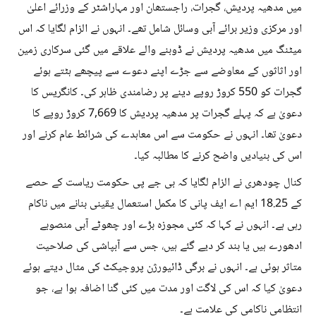
میں مدھیہ پردیش، گجرات، راجستھان اور مہاراشٹر کے وزرائے اعلیٰ
اور مرکزی وزیر برائے آبی وسائل شامل تھے۔ انہوں نے الزام لگایا کہ اس
میٹنگ میں مدھیہ پردیش نے ڈوبنے والے علاقے میں گئی سرکاری زمین
اور اثاثوں کے معاوضے سے جڑے اپنے دعوے سے پیچھے ہٹتے ہوئے
گجرات کو 550 کروڑ روپے دینے پر رضامندی ظاہر کی۔ کانگریس کا
دعویٰ ہے کہ پہلے گجرات پر مدھیہ پردیش کا 7,669 کروڑ روپے کا
دعویٰ تھا۔ انہوں نے حکومت سے اس معاہدے کی شرائط عام کرنے اور
اس کی بنیادیں واضح کرنے کا مطالبہ کیا۔
کنال چودھری نے الزام لگایا کہ بی جے پی حکومت ریاست کے حصے
کے 18.25 ایم اے ایف پانی کا مکمل استعمال یقینی بنانے میں ناکام
رہی ہے۔ انہوں نے کہا کہ کئی مجوزہ بڑے اور چھوٹے آبی منصوبے
ادھورے ہیں یا بند کر دیے گئے ہیں، جس سے آبپاشی کی صلاحیت
متاثر ہوئی ہے۔ انہوں نے برگی ڈائیورژن پروجیکٹ کی مثال دیتے ہوئے
دعویٰ کیا کہ اس کی لاگت اور مدت میں کئی گنا اضافہ ہوا ہے، جو
انتظامی ناکامی کی علامت ہے۔