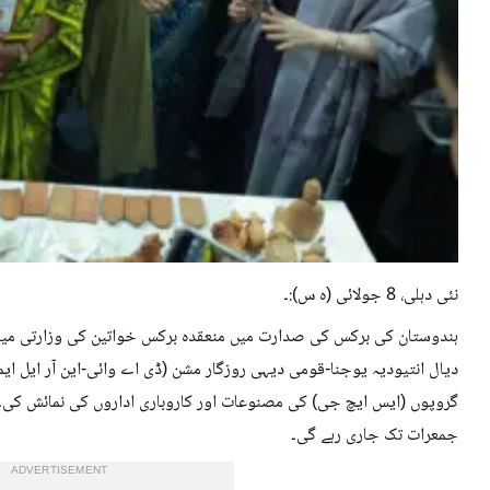
نئی دہلی، 8 جولائی (ہ س):۔
ہندوستان کی برکس کی صدارت میں منعقدہ برکس خواتین کی وزارتی میٹنگ
دیال انتیودیہ یوجنا-قومی دیہی روزگار مشن (ڈی اے وائی-این آر ایل ای
گروپوں (ایس ایچ جی) کی مصنوعات اور کاروباری اداروں کی نمائش کی۔ 
جمعرات تک جاری رہے گی۔
ADVERTISEMENT