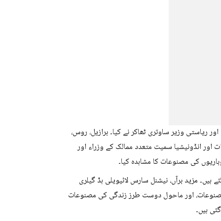
اور ریاستی وزیر ساوتری ٹھاکر نے کیا۔ برازیل، روس،
ت اور انڈونیشیا سمیت متعدد ممالک کے وزراء اور
وباریوں کی مصنوعات کا مشاہدہ کیا۔
ائے گئے ہیں۔ مزید برآں، نیشنل سارس لائیویلی ہڈ گیلری
 مصنوعات، اور ماحول دوست طرز زندگی کی مصنوعات
ئی ہیں۔