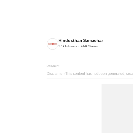
Hindusthan Samachar
9.1k
followers
244k
Stories
Dailyhunt
Disclaimer
: This content has not been generated, cre