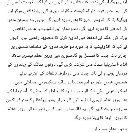
اپنے پروگرام کی تفصیلات بتاتے ہوئے انہوں نے کہا کہ انڈونیشیا میں ان
کی اہم مصروفیت دارالحکومت جکارتہ میں ہوگی۔ وہ ثقافتی مرکز اور
یوگیکارتا کے تاریخی شہر کا بھی دورہ کریں گے، جہاں وہ پرمبنن مندر
کے احاطے کا دورہ کریں گے۔ ہندوستان اور انڈونیشیا عالمی ثقافتی
ورثہ کی جگہ کے تحفظ میں تعاون کرنے کا منصوبہ رکھتے ہیں۔ انہوں
نے کہا کہ انڈونیشیا کا یہ دورہ دو طرفہ تعاون کے مختلف شعبوں پر
جاری بات چیت کا تسلسل ہو گا۔ملبورن میں وزیر اعظم تیسری سالانہ
انڈیا-آسٹریلیا سمٹ میں شرکت کریں گے۔ دونوں ممالک کے رہنماوں کے
درمیان ہونے والی بات چیت میں دوطرفہ تعلقات کے ابھرتے ہوئے
شعبوں، خاص طور پر اہم معدنیات، سائبر سیکیورٹی، سپلائی چین
لچک، ابھرتی ہوئی ٹیکنالوجیز وغیرہ کا احاطہ کیا جائے گا۔آسٹریلیا کے
بعد وزیراعظم نیوزی لینڈ جائیں گے جہاں وہ وزیراعظم کرسٹوفر لکسن
سے بات چیت کریں گے۔ یہ 40 سالوں میں کسی ہندوستانی وزیر اعظم
کا نیوزی لینڈ کا پہلا دورہ ہوگا۔
ہندوستھان سماچار