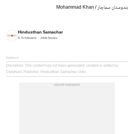
ہندوستان سماچار / Mohammad Khan
Hindusthan Samachar
9.1k
followers
244k
Stories
Dailyhunt
Disclaimer
: This content has not been generated, created or edited by
Dailyhunt. Publisher: Hindusthan Samachar Urdu
ADVERTISEMENT