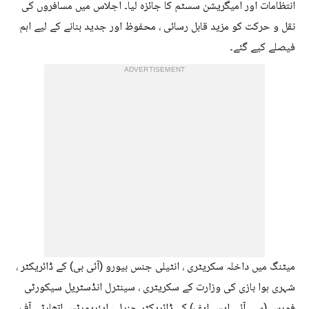
انتظامات اور امیگریشن سسٹم کا جائزہ لیا۔ اجلاس میں مسافروں کی
نقل و حرکت کو مزید قابل رسائی ، محفوظ اور جدید بنانے کے لیے اہم
فیصلے کیے گئے۔
ADVERTISEMENT
میٹنگ میں داخلہ سکریٹری ، انٹیلی جنس بیورو (آئی بی) کے ڈائریکٹر ،
شہری ہوا بازی کی وزارت کے سکریٹری ، سینٹرل انڈسٹریل سیکورٹی
فورس (سی آئی ایس ایف) کے ڈائریکٹر جنرل ، ایئرپورٹس اتھارٹی آف