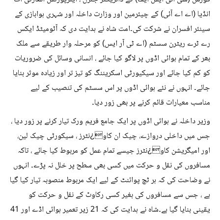
انڈیا (اے اے آئی) کے چیئرمین اور وزارت داخلہ اور شہری ہوابازی کے
سینئر افسران نے شرکت کی۔امت شاہ نے ہدایت دی کہ آٹومیٹڈ ایکس
رے ٹرے ریٹرن سسٹم (اے ٹی آر ایس) کو مرحلہ وار طریقے سے ملک
بھر کے تمام ہوائی اڈوں پر لاگو کیا جائے ، انسانی وسائل کی ضروریات
کو کم کیا جائے اور سیکیورٹی اسکریننگ کو تیز تر اور زیادہ موثر بنایا
جائے۔ انہوں نے نئے ہوائی اڈوں پر اس سسٹم کی تنصیب کے لیے
مناسب معیارات قائم کرنے پر بھی زور دیا۔
وزیر داخلہ نے ہوائی اڈوں پر ایک جامع فریم ورک تیار کرنے پر زور دیا ،
جس میں داخلی دروازے، چیک ان کاو¿نٹرز ، سیکورٹی چیک لین،
اور امیگریشن کاو¿نٹرز جیسے تمام عمل کو مربوط کیا جائے ، تاکہ
مسافروں کی نقل و حرکت میں کسی بھی سطح پر خلل نہ پڑے۔ انہوں
نے وضاحت کی کہ ہر ٹچ پوائنٹ کے لیے ایک مربوط منصوبہ تیار کیا گیا
ہے ، جس سے مسافروں کی بغیر کسی رکاوٹ کے نقل و حرکت کو
یقینی بنایا گیا ہے۔شاہ نے ہدایت کی کہ 21 زیر تعمیر ہوائی اڈے اور 41