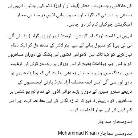
کے علاقائی رجسٹریشن دفاتر (ایف آر آر اوز) قائم کیے جائیں۔ انہوں نے
یہ بھی ہدایت دی کہ اگرتلہ اور جیور ہوائی اڈوں پر جلد ہی مجاز
امیگریشن چوکیاں کام کر دی جائیں۔
انہوں نے فاسٹ ٹریک امیگریشن - ٹرسٹڈ ٹریولرز پروگرام (ایف ٹی آئی-
ٹی ٹی پی) کو مقبول بنانے کے لیے ایئر لائنز کے ساتھ مل کر ایک نظام
تیار کرنے کو کہا تاکہ بین الاقوامی ٹکٹوں کی بکنگ کے دوران مسافروں
کو واٹس ایپ پیغامات بھیج کر اس پورٹل پر رجسٹر کرنے کی ترغیب
دیں۔میٹنگ میں، وزیر داخلہ نے یہ بھی ہدایت کی کہ وزارت شہری ہوا
بازی اور سی آئی ایس ایف مختلف آزاد تھرڈ پارٹی ایجنسیوں کے
ذریعے سفری سیزن کے دوران بڑے ہوائی اڈوں کے تمام ٹچ پوائنٹس پر
مسافروں کو درپیش تاخیر کا اندازہ لگانے کے لیے مطالعہ کرے اور اسے
کم کرنے کے لیے موثر اقدامات کرے۔
ہندوستھان سماچار
ہندوستان سماچار / Mohammad Khan