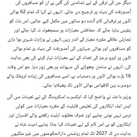
دیگر جن کی ترقی کے لیے نشاندہی کی گئی ہے ان کو مسافروں کی
آمدورفت کی بنیاد پر ترجیح دی جائے۔ انہوں نے کہا کہ تمام 62 ہوائی
اڈوں پر ترقیاتی کام آئندہ دو سالوں میں مکمل کیے جائیں، اس بات کو
یقینی بنایا جائے کہ حفاظتی معیارات پر سمجھوتہ نہ کیا جائے اور
تجارتی علاقے مقررہ معیار کے اندر رہیں۔انہوں نے وزارت شہری ہوا بازی
کو مسافروں اور ہوائی جہازوں کی آمدورفت کی بنیاد پر تمام ہوائی
اڈوں پر ایرو برجز کی تعداد کے لیے معیارات تیار کرنے کی بھی ہدایت
کی۔ انہوں نے سامان چھوڑنے کی سہولت پر بھی زور دیا، جو اس وقت
16 بڑے ہوائی اڈوں پر دستیاب ہے، اسے مسافروں کی زیادہ ٹریفک والے
دوسرے بین الاقوامی ہوائی اڈوں تک پھیلایا جائے۔
وزیر داخلہ نے واضح کیا کہ ایکسرے اسکریننگ کے لیے تعینات سی آئی
ایس ایف اہلکاروں کی تعلیمی قابلیت کے مقررہ معیارات میں کوئی
نرمی نہیں ہونی چاہیے اور صرف مطلوبہ اہلیت رکھنے والے افسران اور
اہلکاروں کو ہی اس کام کے لیے تعینات کیا جانا چاہیے۔امیت شاہ نے
ہدایت دی کہ 2027 تک تمام ریاستی دارالحکومتوں میں غیر ملکیوں