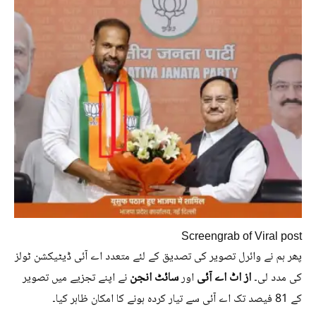
Screengrab of Viral post
پھر ہم نے وائرل تصویر کی تصدیق کے لئے متعدد اے آئی ڈیٹیکشن ٹولز
از اٹ اے آئی
سائٹ انجن
کی مدد لی۔
اور
نے اپنے تجزیے میں تصویر
کے 81 فیصد تک اے آئی سے تیار کردہ ہونے کا امکان ظاہر کیا۔