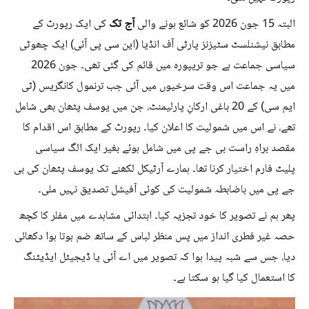
آج تک
البتہ 15 جون 2026 کو شائع ہونے والی
کی ایک رپورٹ کے
مطابق نیشنلسٹ سٹیزنز پارٹی آف انڈیا (این سی پی آئی) ایک چھوٹی
سیاسی جماعت ہے جو تریپورہ میں قائم کی گئی تھی۔ جون 2026
میں یہ جماعت اس وقت سرخیوں میں آئی جب ترنمول کانگریس (ٹی
ایم سی) کے 20 باغی ارکانِ پارلیمنٹ، جن میں یوسف پٹھان بھی شامل
تھے، نے اس میں شمولیت کا اعلان کیا۔ رپورٹ کے مطابق اس اقدام کا
مقصد براہِ راست بی جے پی میں شامل ہوئے بغیر ایک الگ سیاسی
پلیٹ فارم اختیار کرنا تھا۔ ہمارے آرٹیکل لکھنے تک یوسف پٹھان کی بی
جے پی میں باضابطہ شمولیت کی کوئی آفیشل تصدیق نہیں ملی۔
پھر ہم نے تصویر کا خود تجزیہ کیا۔ ابتدائی مشاہدے میں مفلر کا کچھ
حصہ غیر فطری انداز میں پس منظر لباس کے ساتھ ضم ہوتا ہوا دکھائی
دیا، جس سے شبہ پیدا ہوا کہ تصویر میں اے آئی یا ڈیجیٹل ایڈیٹنگ
کا استعمال کیا گیا ہو سکتا ہے۔