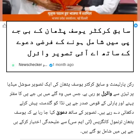
سابق کرکٹر یوسف پٹھان کے بی جے
پی میں شامل ہونے کے فرضی دعوے
کے ساتھ اے آئی تصویر وائرل
1 month ago
Newschecker اردو
رکن پارلیمنٹ و سابق کرکٹر یوسف پٹھان کی ایک تصویر سوشل میڈیا
وائرل
پر تیزی سے
ہو رہی ہے، جس میں وہ گلے میں بی جے پی کا مفلر
پہنے اور پارٹی کے قومی صدر جے پی نڈا کو گلدستہ پیش کرتے
دعویٰ
دکھائی دے رہے ہیں۔ تصویر کے ساتھ
کیا جا رہا ہے کہ یوسف
پٹھان ترنمول کانگریس (ٹی ایم سی) سے علیحدگی اختیار کرکے بی
جے پی میں شامل ہو گئے ہیں۔