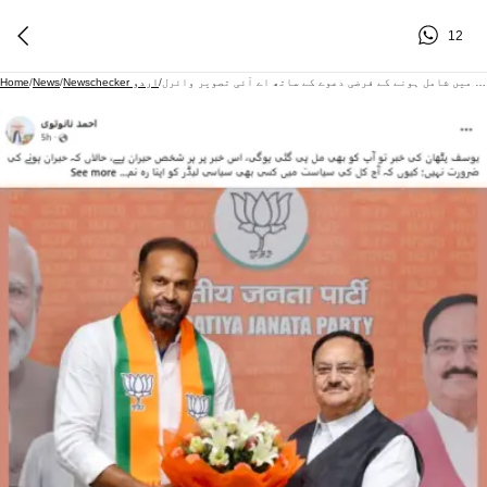
12
سابق کرکٹر یوسف پٹھان کے بی جے پی میں شامل ہونے کے فرضی دعوے کے ساتھ اے آئی تصویر وائرل
/
Newschecker اردو
/
News
/
Home