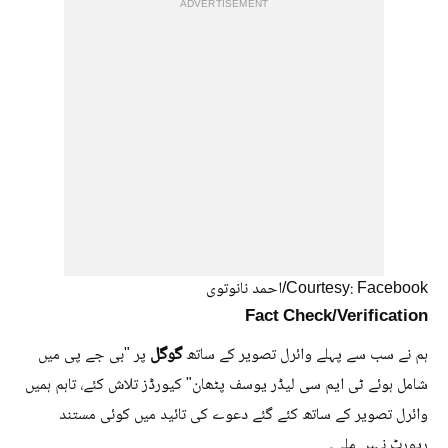
ADVERTISEMENT
Courtesy: Facebook/احمد نانوتوی
Fact Check/Verification
گوگل
ہم نے سب سے پہلے وائرل تصویر کے ساتھ
پر "بی جے پی میں
شامل ہوئے ٹی ایم سی لیڈر یوسف پٹھان" کیورڈز تلاش کئے، تاہم ہمیں
وائرل تصویر کے ساتھ کئے گئے دعوے کی تائید میں کوئی مستند
رپورٹ نہیں ملی۔