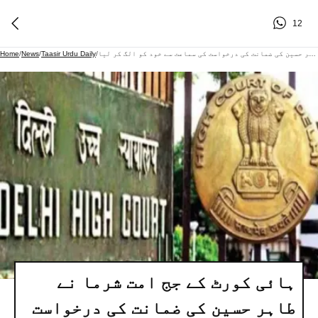
12
ہائی کورٹ کے جج امت شرما نے طاہر حسین کی ضمانت کی درخواست کی سماعت سے خود کو الگ کر لیا
/
Taasir Urdu Daily
/
News
/
Home
ہائی کورٹ کے جج امت شرما نے
طاہر حسین کی ضمانت کی درخواست