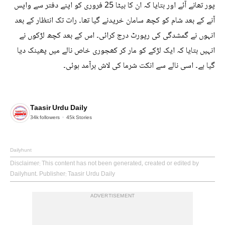
پور تھانے آئے اور بتایا کہ ان کا بیٹا 25 فروری کو اپنے دفتر سے واپس
آنے کے بعد شام کو کچھ سامان خریدنے گیا تھا۔ رات تک انتظار کے بعد
انہوں نے گمشدگی کی رپورٹ درج کرائی۔ اس کے بعد کچھ لڑکوں نے
انہیں بتایا کہ ایک لڑکے کو مار کر کھجوری خاص نالے میں پھینک دیا
گیا ہے۔ اسی نالے سے انکت شرما کی لاش برآمد ہوئی۔
Taasir Urdu Daily
34k
followers
45k
Stories
Dailyhunt
Disclaimer
: This content has not been generated, created or edited by
Dailyhunt. Publisher: Taasir Urdu Daily
ADVERTISEMENT