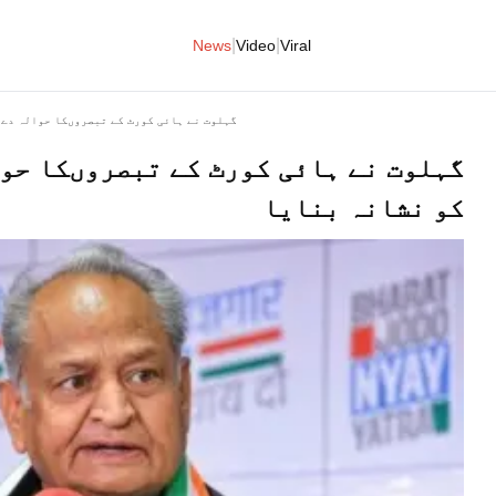
|
|
News
Video
Viral
گہلوت نے ہائی کورٹ کے تبصروںکا حوالہ دے 
گہلوت نے ہائی کورٹ کے تبصروںکا حوا
کو نشانہ بنایا