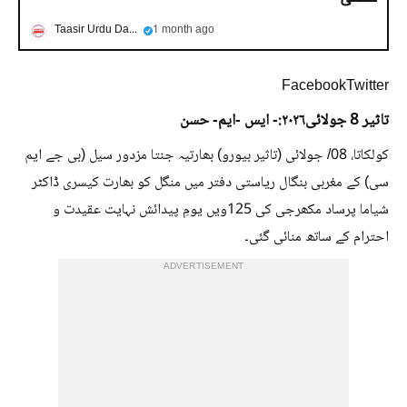
Taasir Urdu Daily
1 month ago
FacebookTwitter
تاثیر 8 جولائی
۲۰۲۶:- ایس -ایم- حسن
کولکاتا، 08/ جولائی (تاثیر بیورو) بھارتیہ جنتا مزدور سیل (بی جے ایم
سی) کے مغربی بنگال ریاستی دفتر میں منگل کو بھارت کیسری ڈاکٹر
شیاما پرساد مکھرجی کی 125ویں یومِ پیدائش نہایت عقیدت و
احترام کے ساتھ منائی گئی۔
ADVERTISEMENT