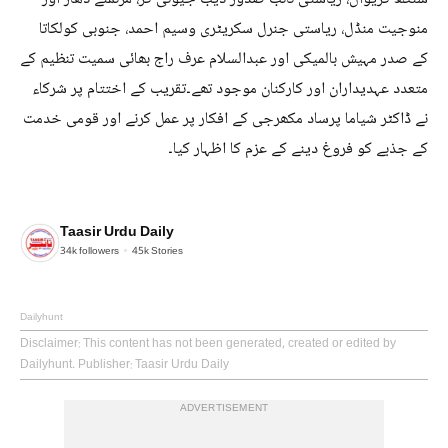
منوجیت منڈل، ریاستی جنرل سکریٹری وسیم احمد، جنوبی کولکاتا
کے صدر مہیش بالمیکی اور عبدالسلام عرف راج بھائی سمیت تنظیم کے
متعدد عہدیداران اور کارکنان موجود تھے۔تقریب کے اختتام پر شرکاء
نے ڈاکٹر شیاما پرساد مکھرجی کے افکار پر عمل کرنے اور قومی خدمت
کے جذبے کو فروغ دینے کے عزم کا اظہار کیا۔
Taasir Urdu Daily
34k
followers
45k
Stories
Dailyhunt
Disclaimer
: This content has not been generated, created or edited by
Dailyhunt. Publisher: Taasir Urdu Daily
ADVERTISEMENT