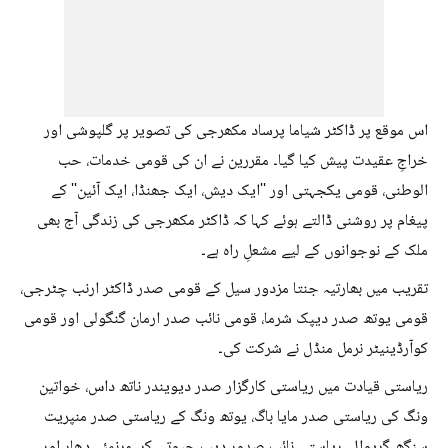
اس موقع پر ڈاکٹر شیاما پرساد مکھرجی کی تصویر پر گلپوشی اور
خراجِ عقیدت پیش کیا گیا۔ مقررین نے ان کی قومی خدمات، حب
الوطنی، قومی یکجہتی اور ''ایک دیش، ایک جھنڈا، ایک آئین'' کے
پیغام پر روشنی ڈالتے ہوئے کہا کہ ڈاکٹر مکھرجی کی زندگی آج بھی
ملک کے نوجوانوں کے لیے مشعلِ راہ ہے۔
تقریب میں بھارتیہ جنتا مزدور سیل کے قومی صدر ڈاکٹر ارنب چٹرجی،
قومی یوتھ صدر دیپک شرما، قومی نائب صدر ارمان گنگولی اور قومی
کوآرڈینیٹر نرمل منڈل نے شرکت کی۔
ریاستی قیادت میں ریاستی کارگزار صدر دیویندر ناتھ داس، خواتین
ونگ کی ریاستی صدر مایا باگ، یوتھ ونگ کے ریاستی صدر منپریت
سنگھ گریوال، ریاستی نائب صدور دیب جیوتی کر، مرنمئے دھار اور