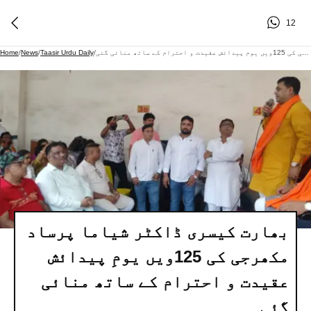
12
بھارت کیسری ڈاکٹر شیاما پرساد مکھرجی کی 125ویں یومِ پیدائش عقیدت و احترام کے ساتھ منائی گئی
/
Taasir Urdu Daily
/
News
/
Home
بھارت کیسری ڈاکٹر شیاما پرساد
مکھرجی کی 125ویں یومِ پیدائش
عقیدت و احترام کے ساتھ منائی
گئی