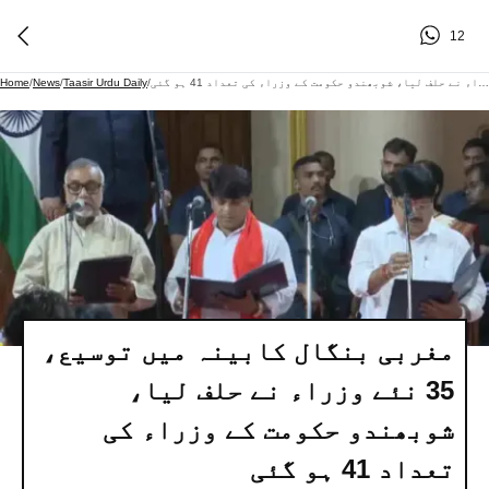
12
مغربی بنگال کابینہ میں توسیع، 35 نئے وزراء نے حلف لیا، شوبھندو حکومت کے وزراء کی تعداد 41 ہو گئی
/
Taasir Urdu Daily
/
News
/
Home
مغربی بنگال کابینہ میں توسیع،
35 نئے وزراء نے حلف لیا،
شوبھندو حکومت کے وزراء کی
تعداد 41 ہو گئی