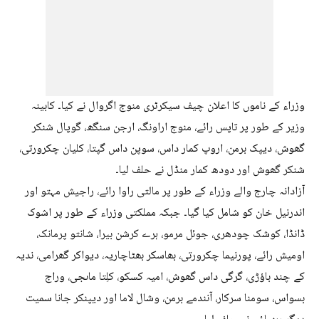
وزراء کے ناموں کا اعلان چیف سیکرٹری منوج اگروال نے کیا۔ کابینہ
وزیر کے طور پر تاپس رائے، منوج اراونگ، ارجن سنگھ، گوپال شنکر
گھوش، دیپک برمن، اروپ کمار داس، سوپن داس گپتا، کلیان چکرورتی،
شنکر گھوش اور دودھ کمار منڈل نے حلف لیا۔
آزادانہ چارج والے وزراء کے طور پر مالتی راوا رائے، راجیش مہتو اور
اندرنیل خان کو شامل کیا گیا۔ جبکہ مملکتی وزراء کے طور پر اشوک
ڈانڈا، کوشک چودھری، جوئل مرمو، ہرے کرشن بیرا، شانتو پرمانک،
اومیش رائے، پورنیما چکرورتی، بھاسکر بھٹاچاریہ، دیواکر گھرامی، ندیہ
کے چند باؤڑی، گرگی داس گھوش، امیہ کسکو، کلِتا ماںجی، وراج
بسواس، سومنا سرکار، آنندمے برمن، وشال لاما اور دیپنکر جانا سمیت