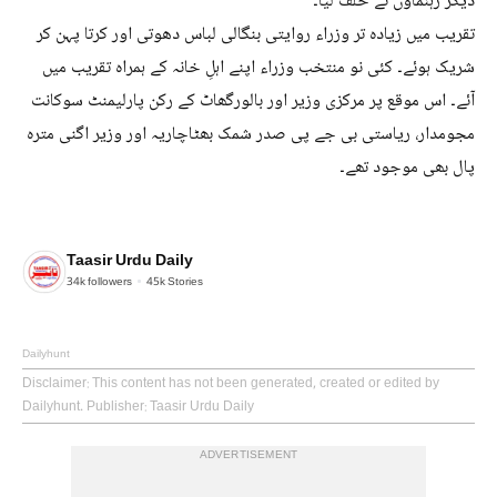
دیگر رہنماؤں نے حلف لیا۔
تقریب میں زیادہ تر وزراء روایتی بنگالی لباس دھوتی اور کرتا پہن کر
شریک ہوئے۔ کئی نو منتخب وزراء اپنے اہلِ خانہ کے ہمراہ تقریب میں
آئے۔ اس موقع پر مرکزی وزیر اور بالورگھاٹ کے رکن پارلیمنٹ سوکانت
مجومدار، ریاستی بی جے پی صدر شمک بھٹاچاریہ اور وزیر اگنی مترہ
پال بھی موجود تھے۔
Taasir Urdu Daily
34k
followers
45k
Stories
Dailyhunt
Disclaimer
: This content has not been generated, created or edited by
Dailyhunt. Publisher: Taasir Urdu Daily
ADVERTISEMENT