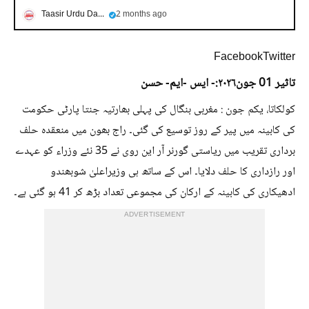
Taasir Urdu Daily
2 months ago
FacebookTwitter
تاثیر 01 جون
۲۰۲۶:- ایس -ایم- حسن
کولکاتا، یکم جون : مغربی بنگال کی پہلی بھارتیہ جنتا پارٹی حکومت
کی کابینہ میں پیر کے روز توسیع کی گئی۔ راج بھون میں منعقدہ حلف
برداری تقریب میں ریاستی گورنر آر این روی نے 35 نئے وزراء کو عہدے
اور رازداری کا حلف دلایا۔ اس کے ساتھ ہی وزیراعلیٰ شوبھندو
ادھیکاری کی کابینہ کے ارکان کی مجموعی تعداد بڑھ کر 41 ہو گئی ہے۔
ADVERTISEMENT