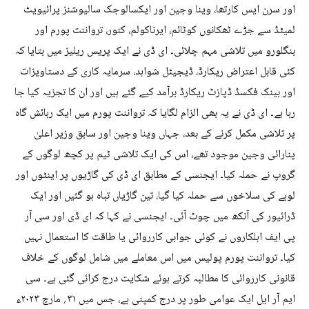
اور سرن ایس کارتھا، وینا وجین اور ایکسالوجک سالیوشنز پرائیویٹ
لمیٹڈ سے جڑے ٹھکانوں کوٹائم، ایرناکولم، کنور، ترواننت پورم اور
بنگلورو میں تلاشی مہم چلائی۔ ای ڈی نے ایک پریس ریلیز میں بتایا کہ
کئی قابل اعتراض ریکارڈ، ڈیجیٹل شواہد، سرمایہ کاری کے دستاویزات
اور بینک فکسڈ ڈپازٹ ریکارڈ برآمد کیے گئے ہیں اور ان کا تجزیہ کیا جا
رہا ہے۔ ای ڈی نے یہ بھی الزام لگایا کہ ترواننت پورم میں ایک رہائش گاہ
پر تلاشی مکمل کرنے کے بعد، جہاں وینا وجین اور سابق وزیر اعلیٰ
پنارائی وجین موجود تھے، اس کی ایک تلاشی ٹیم پر کچھ لوگوں کے
گروپ نے حملہ کیا۔ ایجنسی کے مطابق ای ڈی کی گاڑیوں پر اینٹوں اور
لوہے کی سلاخوں سے حملہ کیا گیا، تین گاڑیاں تباہ ہو گئیں اور ایک
ڈرائیور کی آنکھ میں چوٹ آئی۔ ایجنسی نے کہا کہ ای ڈی اور سی آر
پی ایف اہلکاروں نے کوئی جوابی کارروائی یا طاقت کا استعمال نہیں
کیا۔ ترواننت پورم پولیس میں اس معاملے میں شامل لوگوں کے خلاف
قانونی کارروائی کا مطالبہ کرتے ہوئے شکایت درج کرائی گئی ہے۔ سی
ایم آر ایل ایک عوامی طور پر درج کمپنی ہے، جس میں ۳۱؍ مارچ ۲۰۲۳ء