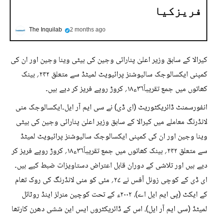
فریزکیا
The Inquilab
2 months ago
کیرالا کے سابق وزیر اعلیٰ پنارائی وجین کی بیٹی وینا وجین اور ان کی
کمپنی ایکسالوجک سالیوشنز پرائیویٹ لمیٹڈ سے متعلق ۲۴۲؍ بینک
کھاتوں میں جمع تقریباً۳۶ء۱۸؍ کروڑ روپے فریز کر دیے ہیں۔
انفورسمنٹ ڈائریکٹوریٹ (ای ڈی) نے سی ایم آر ایل۔ایکسالوجک منی
لانڈرنگ معاملے میں کیرالا کے سابق وزیر اعلیٰ پنارائی وجین کی بیٹی
وینا وجین اور ان کی کمپنی ایکسالوجک سالیوشنز پرائیویٹ لمیٹڈ
سے متعلق ۲۴۲؍ بینک کھاتوں میں جمع تقریباً۳۶ء۱۸؍ کروڑ روپے فریز کر
دیے ہیں اور تلاشی کے دوران قابل اعتراض دستاویزات ضبط کیے ہیں۔
ای ڈی کے کوچی زونل آفس نے ۲۷؍ مئی کو منی لانڈرنگ کی روک تھام
کے ایکٹ (پی ایم ایل اے)، ۲۰۰۲ء کے تحت کوچین منرلز اینڈ روٹائل
لمیٹڈ (سی ایم آر ایل)، اس کے ڈائریکٹروں ایس این ششی دھرن کارتھا