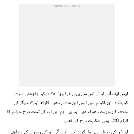
ADVERTISEMENT
ایس ایف آئی او نے اس سے پہلے ۳؍ اپریل ۲۰۲۵ءکو ایڈیشنل سیشن
کورٹ۔۷ ، ایرناکولم میں ایس این ششی دھرن کارتھا اور۱۲؍دیگر کے
خلاف کارپوریٹ دھوکہ دہی اور پی ایم ایل اے کے تحت درج جرائم کا
الزام لگاتے ہوئے شکایت درج کی تھی۔
ای ڈی کی طرف سے نقل کردہ ایس ایف آئی او کی رپورٹ کے مطابق،