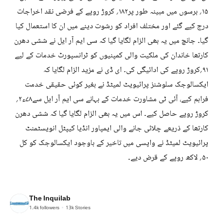
۱۵؍ برسوں میں مبینہ طور پر۱۸۲؍ کروڑ روپے کے فرضی نقد اخراجات
درج کیے گئے اور مختلف افراد کو رشوت دینے میں ان کا استعمال کیا
گیا۔ جانچ میں یہ بھی الزام لگایا گیا کہ سی ایم آر ایل نے ششی دھرن
کارتھا خاندان کی ملکیت والی کمپنیوں کو ٹرانسپورٹ خدمات کے لیے
۹۱؍کروڑ روپے کی ادائیگی کی۔ ای ڈی نے مزید الزام لگایا کہ
ایکسالوجک سلوشنز پرائیویٹ لمیٹڈ نے بغیر کوئی حقیقی خدمت
فراہم کیے، آئی ٹی مشاورت خدمات کے بہانے سی ایم آر ایل سے۷۸ء۲؍
کروڑ روپے حاصل کیے۔ اس میں یہ بھی الزام لگایا گیا کہ ششی دھرن
کارتھا کے ذریعے چلائی جانے والی ایمپاور انڈیا کیپٹل انویسٹمنٹ
پرائیویٹ لمیٹڈ نے واپسی میں تاخیر کے باوجود ایکسالوجک کو کل
۵۰؍ لاکھ روپے کے قرض دیے۔
The Inquilab
1.4k
followers
13k
Stories