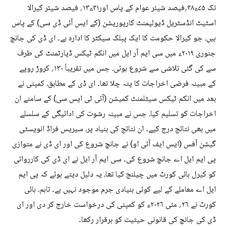
تک ۷۵ء۴۸؍فیصد شیئر عوام کے پاس اور۴۱ء۱۳؍ فیصد شیئر کیرالا
اسٹیٹ انڈسٹریل ڈیولپمنٹ کارپوریشن (کے ایس آئی ڈی سی) کے پاس
ہیں، جو کیرالا حکومت کا ایک پبلک سیکٹر کا ادارہ ہے۔ ای ڈی کی جانچ
جنوری ۲۰۱۹ء میں سی ایم آر ایل میں انکم ٹیکس ڈپارٹمنٹ کی طرف
سے کی گئی تلاشی سے شروع ہوئی، جس میں تقریباً ۱۳۰؍ کروڑ روپے
کے مبینہ فرضی اخراجات کا پتہ چلا تھا۔ ای ڈی کے مطابق، کمپنی نے
بعد میں انکم ٹیکس سیٹلمنٹ کمیشن (آئی ٹی ایس سی) کے سامنے ان
اخراجات کو تسلیم کیا، جس نے مبینہ رشوت کی ادائیگی کے سلسلے
میں بھی نتائج درج کیے۔ ان نتائج کی بنیاد پر، سیریس فراڈ انویسٹی
گیشن آفس (ایس ایف آئی او) نے جانچ شروع کی اور ای ڈی نے متوازی
پی ایم ایل اے جانچ شروع کی۔ سی ایم آر ایل نے ای ڈی کی کارروائی
کو کیرل ہائی کورٹ میں چیلنج کیا تھا، یہ دلیل دیتے ہوئے کہ پی ایم
ایل اے معاملے کے لیے کوئی بنیادی جرم موجود نہیں ہے۔ تاہم، ہائی
کورٹ نے ۲۶؍ مئی ۲۰۲۶ء کو کمپنی کی درخواست خارج کر دی اور ای
ڈی کی جانچ کی قانونی حیثیت کو برقرار رکھا۔