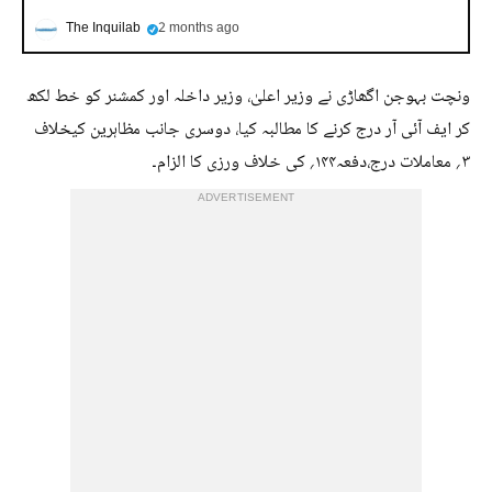
The Inquilab
2 months ago
ونچت بہوجن اگھاڑی نے وزیر اعلیٰ، وزیر داخلہ اور کمشنر کو خط لکھ
کر ایف آئی آر درج کرنے کا مطالبہ کیا، دوسری جانب مظاہرین کیخلاف
۳؍ معاملات درج،دفعہ۱۴۴؍ کی خلاف ورزی کا الزام۔
ADVERTISEMENT