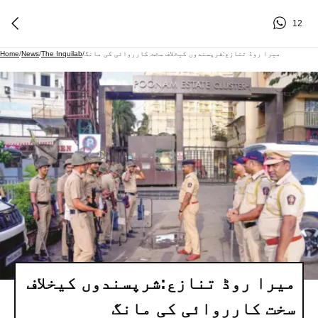
12
میرا روڈ تنازع:شرپسندوں کیخلاف سخت کارروائی کی مانگ
/
The Inquilab
/
News
/
Home
میرا روڈ تنازع:شرپسندوں کیخلاف
سخت کارروائی کی مانگ