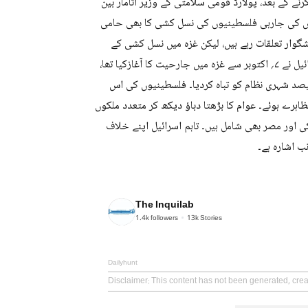
نے کے بعد، پولارڈ قومی سلامتی کے وزیر اتامار بین
میں کی جارہی فلسطینیوں کی نسل کشی کا بھی حامی
شگوار تعلقات رہے ہیں، لیکن غزہ میں نسل کشی کے
باعث گزشتہ چند سالوں میں یہ تعلقات کشیدہ ہو گئے ہیں۔یاد رہے کہ اسرائیل نے ۷؍ اکتوبر سے غزہ میں جارحیت کا آغازکیا تھا،
اری کرکے پورے غزہ کو کھنڈر میں تبدیل کردیا،اس کے علاوہ ۹۰؍ فیصد شہری نظام کو تباہ کردیا۔ فلسطینیوں کی اس
رے ہوئے۔ عوام کا بڑھتا دباؤ دیکھ کر متعدد ملکوں
اور مصر بھی شامل ہیں۔ تاہم اسرائیل اپنے خلاف
نب اشارہ ہے۔
The Inquilab
1.4k
followers
13k
Stories
Dailyhunt
Disclaimer
: This content has not been generated, crea