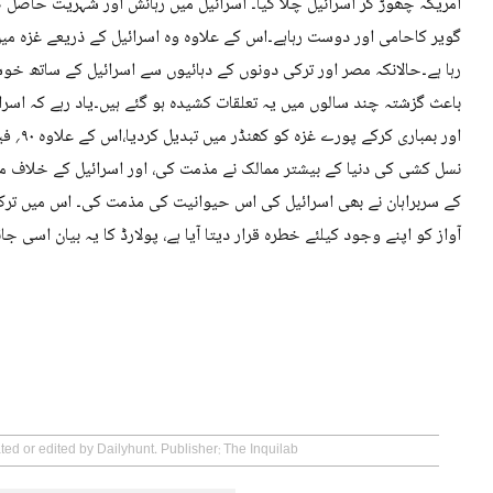
امریکہ چھوڑ کر اسرائیل چلا گیا۔ اسرائیل میں رہائش اور شہریت حاصل کر
گویر کاحامی اور دوست رہاہے۔اس کے علاوہ وہ اسرائیل کے ذریعے غزہ 
رہا ہے۔حالانکہ مصر اور ترکی دونوں کے دہائیوں سے اسرائیل کے ساتھ خو
اور بمب
نسل کشی کی دنیا کے بیشتر ممالک نے مذمت کی، اور اسرائیل کے خلاف مظاہ
کے سربراہان نے بھی اسرائیل کی اس حیوانیت کی مذمت کی۔ اس میں ترکی 
آواز کو اپنے وجود کیلئے خطرہ قرار دیتا آیا ہے، پولارڈ کا یہ بیان اسی جا
ted or edited by Dailyhunt. Publisher: The Inquilab