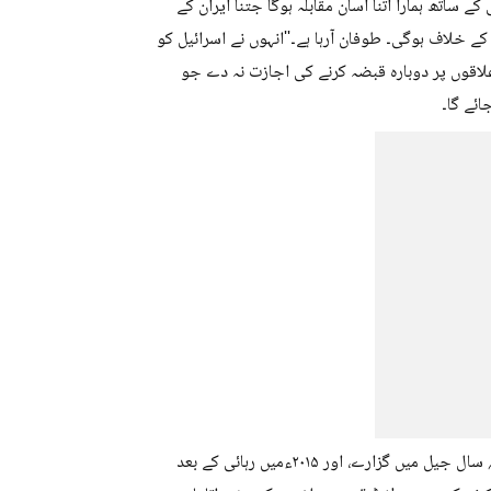
کے ساتھ ہمارا اتنا آسان مقابلہ ہوگا جتنا ایران کے
کے خلاف ہوگی۔ طوفان آرہا ہے۔''انہوں نے اسرائیل کو
لاقوں پر دوبارہ قبضہ کرنے کی اجازت نہ دے جو
ائے گا۔
واضح رہے کہ پولارڈ نے۱۹۸۴ء میں اسرائیل کو امریکی راز فراہم کرنے پر۳۰؍ سال جیل میں گزارے، اور ۲۰۱۵ءمیں رہائی کے بعد