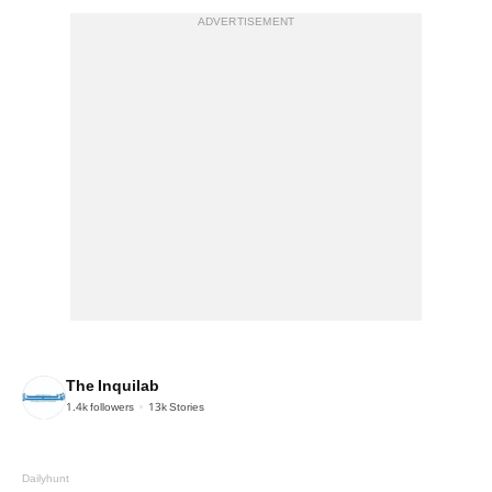
ADVERTISEMENT
The Inquilab
1.4k
followers
13k
Stories
Dailyhunt