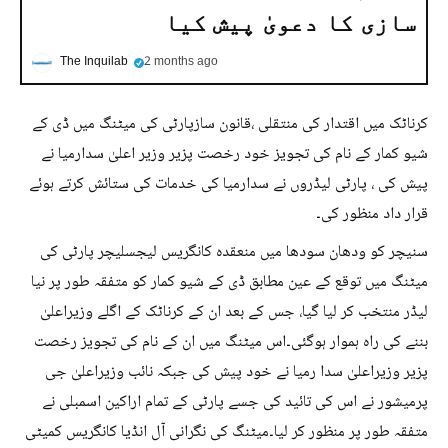
سازی کا دعویٰ پیش کیا
The Inquilab
2 months ago
کرناٹک میں اقتدار کی منتقلی ،قانون سازپارٹی کی میٹنگ میں ڈی کے
شیو کمار کے نام کی تجویز خود رخصت پزیر وزیر اعلیٰ سدارمیا نے
پیش کی ، پارٹی لیڈروں نے سدارمیا کی خدمات کی ستائش کرتے ہوئے
قرار داد منظور کی۔
سنیچر کو ودھان سودھا میں منعقدہ کانگریس لیجسلیچر پارٹی کی
میٹنگ میں توقع کے عین مطابق ڈی کے شیو کمار کو متفقہ طور پر نیا
لیڈر منتخب کر لیا گیا، جس کے بعد ان کے کرناٹک کے اگلے وزیراعلیٰ
بننے کی راہ ہموار ہوگئی۔اس میٹنگ میں ان کے نام کی تجویز رخصت
پزیر وزیراعلیٰ سدا رمیا نے خود پیش کی جبکہ نائب وزیراعلیٰ جی
پرمیشور نے اس کی تائید کی جسے پارٹی کے تمام اراکین اسمبلی نے
متفقہ طور پر منظور کر لیا۔میٹنگ کی نگرانی آل انڈیا کانگریس کمیٹی