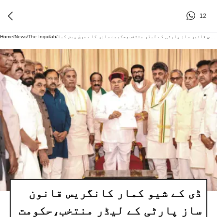
12
ڈی کے شیو کمار کانگریس قانون ساز پارٹی کے لیڈر منتخب،حکومت سازی کا دعویٰ پیش کیا
/
The Inquilab
/
News
/
Home
ڈی کے شیو کمار کانگریس قانون
ساز پارٹی کے لیڈر منتخب،حکومت