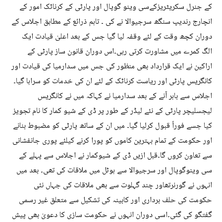
کے جنرل سکریٹریزکےسی وینو گوپال اور پارٹی کے کرناٹک امور کے
انچارج رندیپ سنگھ سرجیوالا نے کی ۔ تاہم ذرائع کے مطابق اجلاس کے
دوران کچھ وقت کے لئے وقفہ لیا گیا جس کے بعد اعلیٰ قیادت ایک
الگ کمرے میں مشاورت کرتی رہی۔اس دوران قانون ساز پارٹی کے
اراکین نے ایک قرارداد بھی منظور کی جس میں سدارمیا کی قیادت اور
کانگریس پارٹی اور ریاست کرناٹک کے لئے ان کی خدمات کو سراہا گیا۔
اجلاس سے باہر آنے کے بعد سدارمیا نے کہاکہ میں نے کانگریس
لیجسلیچر پارٹی کے نئے لیڈر کے طور پر ڈی کے شیو کمار کا نام تجویز
کیا جسے فوراً قبول کرلیا گیا۔ میں ان کے ساتھ پارٹی کو مضبوط بنانے
اور حکومت کے تمام بہترین کاموں کو پورا کرنے کیلئے پوری جانفشانی
سے تعاون کروں گا۔قبل ازیں ڈی کے شیوکمار نے اجلاس سے پہلے کے
سی وینوگوپال اور سرجیوالا سے ہوٹل میں ملاقات کی تھی۔ بعد میں
انہوں نے گورنرتھاور چند گہلوت سے بھی ملاقات کی جہاں نئی
حکومت کی حلف برداری اور کابینہ کی تشکیل سے متعلق غیر رسمی
گفتگو کی گئی۔اسی دوران انہوں نے حکومت سازی کا دعویٰ بھی پیش