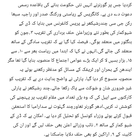
کردیا جس پر گورنرنے انہیں نئی حکومت بنانے کی باقاعدہ رسمی
دعوت دے دی ہے۔ کانگریس کے ریاستی ورکنگ صدر اور راجیہ سبھا
رکن جی سی چندرشیکھر نے پریس کانفرنس میں بتایا کہ ڈی کے
شیوکمار کی بطور نئے وزیراعلیٰ حلف برداری کی تقریب ۳؍جون کو
بنگلور میں منعقد ہوگی۔ فیصلہ کیا گیا ہے کہ تقریب سادگی کے ساتھ
منعقد کی جائے گی۔انہوں نے کہا کہ ابتدا میں ریاست بھر سے ۱۰؍ سے
۱۵؍ ہزار بسیں لا کر ایک بڑے عوامی اجتماع کا منصوبہ بنایا گیا تھا مگر
ایندھن کے بحران اور ٹریفک کے مسائل کو مدنظر رکھتے ہوئے یہ
منصوبہ منسوخ کر دیا گیا۔ پارٹی نے واضح ہدایت دی ہے کہ تقریب کو
غیر ضروری شان و شوکت سے پاک رکھا جائے۔چند رشیکھر نے پارٹی
کارکنوں سے اپیل کی کہ وہ بڑی تعداد میں مقامِ تقریب پر پہنچنے کی
کوشش نہ کریں۔ادھر گورنر تھاورچند گہلوت نے سدارامیا کا استعفیٰ
قبول کرتے ہوئے وزراء کونسل کو تحلیل کر دیا ہے۔ امکان ہے کہ ڈی کے
شیو کمار کے ساتھ ۲؍ نائب وزرائے اعلیٰ بھی حلف لیں گے اور ان کی
کابینہ کے ۹؍ اراکین کو بھی حلف دلایا جاسکتا ہے۔