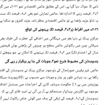
۳ء۳؍ فیصد رہنے کا اندازہ تھا
یہ تناؤ مزید بڑھتا ہے تو عالمی اقتصادی منظر نامہ مزید کمزور ہو سکتا ہے
۲۰۲۶ء میں افراط زر۴ء۴؍ فیصد تک پہنچنے کی توقع
مرکزی بینک نے دنیا بھر میں مہنگائی میں اضافے کے خطرے کی طرف بھی اش
سال کے اختتام تک) میں ۴ء۴؍ فیصد تک پہنچنے کا امکان ہے جو پچھلے تخمینہ۳ء۸؍ فیصد سے زیادہ ہے ۔
ہندوستان کی مضبوط شرح نمو۴؍جوہات کی بنا پر برقرار ر رہے گی
عالمی غیر یقینی صورتحال کے باوجود، مرکزی بینک نے ہندوستان کے اقتص
رکھا ہے۔ یہ بنیادی طور پر چ
موجود ہے۔۴)زرعی پیداوار مستحکم ہے۔آر بی آئی نے امید ظاہر کی ہے 
ہندوستان کے۶ء۹؍ فیصد کے ترقی کے ہدف میں کوئی خاص رکاوٹ نہی