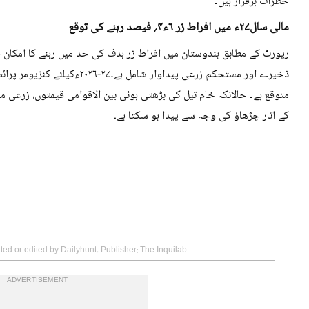
خطرات برقرار ہیں۔
مالی سال۲۷ء میں افراط زر ۶ء۴؍ فیصد رہنے کی توقع
رپورٹ کے مطابق ہندوستان میں افراط زر ہدف کی حد میں رہنے کا امکان
متوقع ہے۔ حالانکہ خام تیل کی بڑھتی ہوئی بین الاقوامی قیمتوں، زرعی 
کے اتار چڑھاؤ کی وجہ سے پیدا ہو سکتا ہے۔
ted or edited by Dailyhunt. Publisher: The Inquilab
ADVERTISEMENT