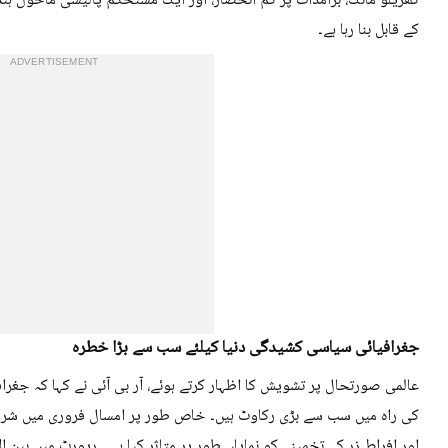
گھریلو مانگ، برآمدات پر کم انحصار، اور ایک مستحکم پالیسی ماحول ہن
کے قابل بنا رہا ہے۔
ADVERTISEMENT
جغرافیائی سیاسی کشیدگی دنیا کیلئے سب سے بڑا خطرہ
کی راہ میں سب سے بڑی رکاوٹ ہیں۔ خاص طور پر امسال فروری میں شروع 
اور افراط زر کے تخمینے کو نمایاں طور پر متاثر کیا ہے ۔ رپورٹ میں بین ال