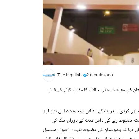
The Inquilab
2 months ago
ستان کی معیشت منفی حالات کا مقابلہ کرنے کے قابل
بینک آف انڈیا(آربی آئی) نے جمعہ کو اپنی سالانہ رپورٹ ۲۶-۲۰۲۵ء جاری کردی ۔ رپورٹ کے مطابق موجودہ عالمی تناؤ اور
ود ۲۷-۲۰۲۶ء میں ہندوستانی معیشت مضبوط رہے گی ۔ اس مدت کے دوران ملک کی
کان ہے۔مرکزی بینک نے کہا کہ ہندوستان کے مضبوط بنیادی اصول، مسلسل