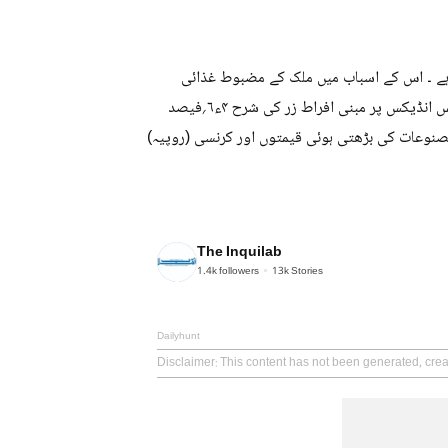
 ہے ۔ اس کے اسباب میں ملک کے مضبوط غذائی
ذخیرے اور مستحکم زرعی پیداوار شامل ہے۔۲۷-۲۰۲۶ءکیلئے کنزیومر پرائس انڈیکس پر مبنی افراط زر کی شرح ۴ء۶؍فیصد
مصنوعات کی بڑھتی ہوئی قیمتوں اور کرنسی (روپیہ)
The Inquilab
1.4k
followers
13k
Stories
Dailyhunt
Disclaimer
: This content has not been generated, crea