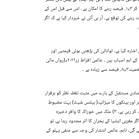
نامے کا حوالہ دیا گیا ہے۔ اس کے مطابق عالمی اقتصادی نمو ۲۰۲۶ء میں گر کر ۳ء۱؍ فیصد رہنے کا امکان ہے ، اس سے قبل اس کے
 ۔عالمی تجارتی نمو بھی ۲ء۸؍ فیصد تک سست رہنے کی توقع ہے۔ آر بی آئی نے خبردار کیا ہے کہ اگر
۔
ارہ کیا ہے۔ توانائی کی بڑھتی ہوئی قیمتیں اور
سپلائی چین میں رکاوٹیں عالمی سطح پر چیزوں کی بڑھتی ہوئی قیمتوں کے اہم اسباب ہیں ۔ عالمی افراط زر۲۰۲۶ء(رواں مالی
ادی مستقبل کے بارے میں مثبت نقطہ نظر کو برقرار
ار وجوہات سے منسوب ہے :۱)کارپوریٹ سیکٹر اور بینکوں کا میزانیہ( بیلنس شیٹ) بہت مضبوط
پوزیشن میں ہے۔۲ ) حکومت سرمایہ کاری کے اخراجات میں مسلسل اضافہ کر رہی ہے۔ ۳) ملک میں خوراک کا وافر ذخیرہ
کہ اگر مغربی ایشیا کے بحران کا اثر محدود رہتا ہے، تو
ں آئے گی۔ تاہم، عالمی انتشار کی وجہ سے منفی پہلو کے