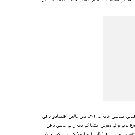
دوستانی معیشت کو منفی عالمی حالات کا مقابلہ کرنے
عالمی صورتحال پر تشویش کا اظہار کرتے ہوئے، آر بی آئی نے کہا کہ جغرافیائی سیاسی خطرات۲۰۲۶ء میں عالمی اقتصادی ترقی
ہونے والے مغربی ایشیا کے بحران نے عالمی ترقی
اقوامی مالیاتی فنڈ (آئی ایم ایف) کے بیس لائن منظر