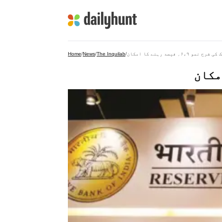
 شرح نمو ۹ء۶؍ فیصد رہنے کا امکان
/
The Inquilab
/
News
/
Home