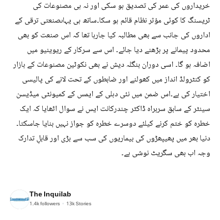
خریداروں کی عمر کی تصدیق ہو سکی اور نہ ہی مصنوعات کی
ٹریسنگ کا کوئی مؤثر نظام قائم ہو سکا۔ساتھ ہی یہاںصنعتی ترقی کے
اداروں کی جانب سے بھی مطالبہ کیا جارہا تھا کہ اس صنعت کو بھی
محدود پیمانے پر بڑھنے دیا جائے۔ اس سے سرکار کے ریوینیو میں
اضافہ ہو گا۔ اسی دوران بنگلہ دیش نے بھی نکوٹین مصنوعات کے بازار
کو کنٹرولڈ انداز میں کھولنے اور ضابطوں کے تحت لانے کی پالیسی
اختیار کی ہے۔اس ضمن میں نئی دہلی کے ایمس کے کمیونٹی میڈیسن
سینٹر کے سابق سربراہ ڈاکٹر چندرکانت ایس نے سوال اٹھایا کہ ایک
خطرہ کو ختم کرنے کیلئے دوسرے خطرہ کو جواز نہیں بنایا جاسکتا۔
دنیا بھر میں پھیپھڑوں کی بیماریوں کی سب سے بڑی اور قابلِ تدارک
وجہ اب بھی سگریٹ نوشی ہے۔
The Inquilab
1.4k
followers
13k
Stories