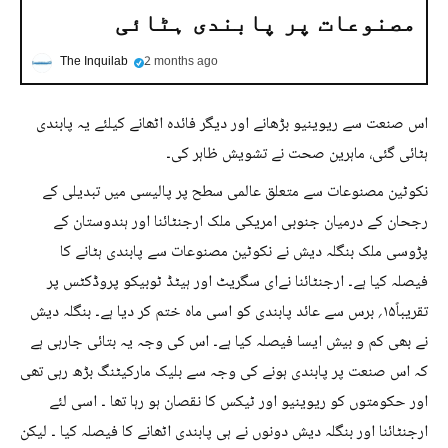
مصنوعات پر پابندی ہٹائی
The Inquilab
2 months ago
اس صنعت سے ریوینیو بڑھانے اور دیگر فائدہ اٹھانے کیلئے یہ پابندی
ہٹائی گئی، ماہرین صحت نے تشویش ظاہر کی۔
نکوٹین مصنوعات سے متعلق عالمی سطح پر پالیسی میں تبدیلی کے
رجحان کے درمیان جنوبی امریکی ملک ارجنٹائنا اور ہندوستان کے
پڑوسی ملک بنگلہ دیش نے نکوٹین مصنوعات سے پابندی ہٹانے کا
فیصلہ کیا ہے۔ ارجنٹائنا نےای سگریٹ اور ہیٹڈ ٹوبیکو پروڈکٹس پر
تقریباً۱۵؍ برس سے عائد پابندی کو اسی ماہ ختم کر دیا ہے۔ بنگلہ دیش
نے بھی کم و بیش ایسا فیصلہ کیا ہے۔ اس کی وجہ یہ بتائی جارہی ہے
کہ اس صنعت پر پابندی ہونے کی وجہ سے بلیک مارکیٹنگ بڑھ رہی تھی
اور حکومتوں کو ریوینیو اور ٹیکس کا نقصان ہو رہا تھا ۔ اسی لئے
ارجنٹائنا اور بنگلہ دیش دونوں نے ہی پابندی اٹھانے کا فیصلہ کیا ۔ لیکن