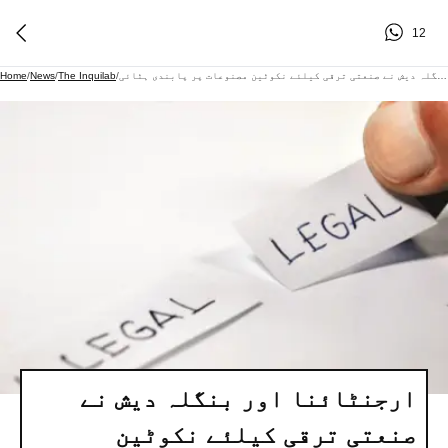
12
ارجنٹائنا اور بنگلہ دیش نے صنعتی ترقی کیلئے نکوٹین مصنوعات پر پابندی ہٹائی
/
The Inquilab
/
News
/
Home
ارجنٹائنا اور بنگلہ دیش نے
صنعتی ترقی کیلئے نکوٹین