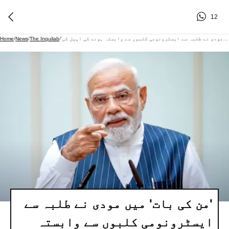
12
'من کی بات' میں مودی نے طلبہ سے ایسٹرونومی کلبوں سے وابستہ ہونے کی اپیل کی
/
The Inquilab
/
News
/
Home
'من کی بات' میں مودی نے طلبہ سے
ایسٹرونومی کلبوں سے وابستہ