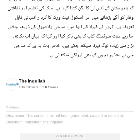
کہ ہندوستان کے تئیں ان کا لگن کتنا گہرا ہے۔ ملک کی تعلیم اور ثقافتی
وقار کو آگے بڑھانے میں اس اسکول نیٹ ورک کا کردار انتہائی قابل
تعریف ہے۔ انہوں نے کیرلا کے الوا میں، ساجی ولاشیرل کے ذریعہ چلائے
جا رہے مفت سوئمنگ کلب کا بھی ذکر کیا اور کہا کہ یہاں اب تک۱۵؍
ہزار سے زیادہ لوگ تیرنا سیکھ چکے ہیں۔ خاص بات یہ ہے کہ ساجی
جی نے معذور بچوں کو بھی تیراکی سکھائی ہے۔
The Inquilab
1.4k
followers
13k
Stories
Dailyhunt
Disclaimer
: This content has not been generated, created or edited by
Dailyhunt. Publisher: The Inquilab
ADVERTISEMENT