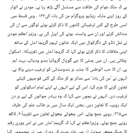
ہے کہ ملک عوام کی طاقت سے مسلسل آگے بڑھ رہا ہے۔ مودی نے اتوار
کے روز اپنے ماہانہ ریڈیو پروگرام من کی بات کی۱۳۴ ؍ ویں قسط میں
اسی طرح کے کئی ترغیباتی کاموں کا ذکر کرتے ہوئے لوگوں سے ان کی
ستائش کرنے اور ان سے وابستہ ہونے کی اپیل کی ہے۔ وزیر اعظم مودی
نے تمل ناڈو کے ناگرکوئل میں ایک خاتون ٹیچر گریجا اماں کے ساتھ
اپنی ملاقات کا ذکر کرتے ہوئے کہا کہ گریجا اماں جی تقریباً۱۵؍ اسکول
چلاتی ہیں۔ ان میں چنئی کا جے گوپال گروڈیا ہندو ودیالیہ بہت اہم
ہے۔ ان کا حب الوطنی کا جذبہ ہر ہندوستانی کو ترغیب دینے والا ہے۔
انہوں نے 'من کی بات' سے متاثر ہو کر ملک کے کئی فوجیوں کیلئے
تعاون کرنے کا عزم کیا۔ اس کے لیے انہوں نے اپنے تمام اسکولوں کو
ترغیب دی۔ انہوں نے بچوں سے کہا کہ وہ بہادر جوانوں کے لیے ہر دن
ایک روپیہ کا تعاون دیں۔ یعنی ایک سال میں ہر طالب علم کی طرف
سے۳۶۵؍ روپے جمع ہوئے۔ اس چھوٹے چھوٹے تعاون سے تقریباً۴۰؍ لاکھ
روپے جمع ہوئے۔ وزیراعظم نے کہا کہ گریجا اماں جی نے اس پوری رقم
کا چیک مجھے سونپا۔ ان سے بات چیت کے دوران میں نے محسوس کیا