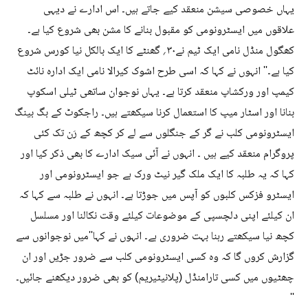
یہاں خصوصی سیشن منعقد کیے جاتے ہیں۔ اس ادارے نے دیہی
علاقوں میں ایسٹرونومی کو مقبول بنانے کا مشن بھی شروع کیا ہے۔
کھگول منڈل نامی ایک ٹیم نے۳۰؍ گھنٹے کا ایک بالکل نیا کورس شروع
کیا ہے۔'' انہوں نے کہا کہ اسی طرح اشوک کیرالا نامی ایک ادارہ نائٹ
کیمپ اور ورکشاپ منعقد کرتا ہے۔ یہاں نوجوان ساتھی ٹیلی اسکوپ
بنانا اور اسٹار میپ کا استعمال کرنا سیکھتے ہیں۔ راجکوٹ کے بگ بینگ
ایسٹرونومی کلب نے گر کے جنگلوں سے لے کر کچھ کے رَن تک کئی
پروگرام منعقد کیے ہیں ۔ انہوں نے آئی سیک ادارے کا بھی ذکر کیا اور
کہا کہ یہ طلبہ کا ایک ملک گیر نیٹ ورک ہے جو ایسٹرونومی اور
ایسٹرو فزکس کلبوں کو آپس میں جوڑتا ہے۔ انہوں نے طلبہ سے کہا کہ
ان کیلئے اپنی دلچسپی کے موضوعات کیلئے وقت نکالنا اور مسلسل
کچھ نیا سیکھتے رہنا بہت ضروری ہے۔ انہوں نے کہا''میں نوجوانوں سے
گزارش کروں گا کہ وہ کسی ایسٹرونومی کلب سے ضرور جڑیں اور ان
چھٹیوں میں کسی تارامنڈل (پلانیٹیریم) کو بھی ضرور دیکھنے جائیں۔
''