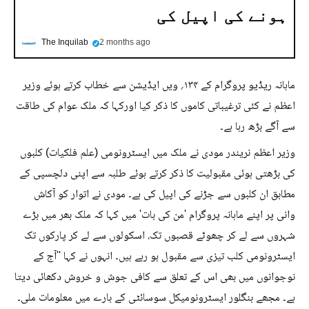
ہونے کی اپیل کی
The Inquilab
2 months ago
ماہانہ ریڈیو پروگرام کے ۱۳۴؍ ویں ایڈیشن سے خطاب کرتے ہوئے وزیر
اعظم نے کئی ترغیباتی کاموں کا ذکر کیا اورکہا کہ ملک عوام کی طاقت
سے آگے بڑھ رہا ہے۔
وزیر اعظم نریندر مودی نے ملک میں ایسٹرونومی (علم فلکیات) کلبوں
کی بڑھتی ہوئی مقبولیت کا ذکر کرتے ہوئے طلبہ سے اپنی دلچسپی کے
مطابق ان کلبوں سے جڑنے کی اپیل کی ہے۔ مودی نے اتوار کو آکاش
وانی پر اپنے ماہانہ پروگرام 'من کی بات' میں کہا کہ ملک بھر میں بڑے
شہروں سے لے کر چھوٹے قصبوں تک، اسکولوں سے لے کر پارکوں تک
ایسٹرونومی کلب تیزی سے مقبول ہو رہے ہیں۔ انہوں نے کہا ''آج کے
نوجوانوں میں بھی اس کے تعلق سے کافی جوش و خروش دکھائی دیتا
ہے۔ مجھے بنگلور ایسٹرونومیکل سوسائٹی کے بارے میں معلومات ملی۔