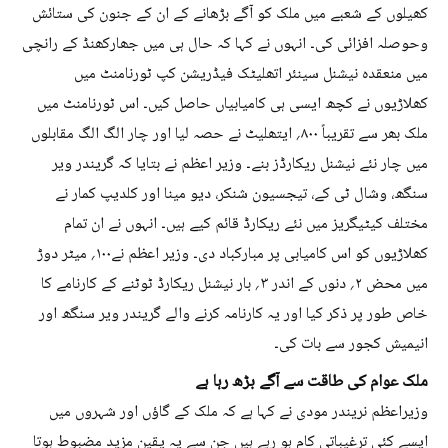
کھیلوں کے شعبے میں ملک کو آگے بڑھانے کے ان کے جنون کی ستائش
وحوصلہ افزائی کی۔ انہوں نے کہا کہ حال ہی میں جھارکھنڈ کے رانچی
میں منعقدہ نیشنل سینئر اتھلیٹک فیڈریشن کپ ٹورنامنٹ میں
کھلاڑیوں نے کچھ ایسی ہی کامیابیاں حاصل کیں۔ اس ٹورنامنٹ میں
ملک بھر سے تقریباً ۸۰۰؍ ایتھلیٹ نے حصہ لیا اور چار الگ الگ مقابلوں
میں چار نئے نیشنل ریکارڈز بنے۔ وزیر اعظم نے بتایا کہ گریندر ویر
سنگھ، وشال ٹی کے، تیجسیون شنکر، دیو مینا اور کلدیپ کمار نے
مختلف کیٹیگریز میں نئے ریکارڈ قائم کیے ہیں۔ انہوں نے ان تمام
کھلاڑیوں کو اس کامیابی پر مبارکباد دی۔ وزیر اعظم نے۱۰۰؍ میٹر دوڑ
میں محض ۲؍ دنوں کے اندر ۳؍ بار نیشنل ریکارڈ ٹوٹنے کے کارنامے کا
خاص طور پر ذکر کیا اور یہ کارنامہ کرنے والے گریندر ویر سنگھ اور
انیمیش کجور سے بات کی۔
ملک عوام کی طاقت سے آگے بڑھ رہا ہے
وزیراعظم نریندر مودی نے کہا ہے کہ ملک کے گاؤں اور شہروں میں
ایسے کئی ترغیباتی کام ہو رہے ہیں جن سے یہ یقین مزید مضبوط ہوتا