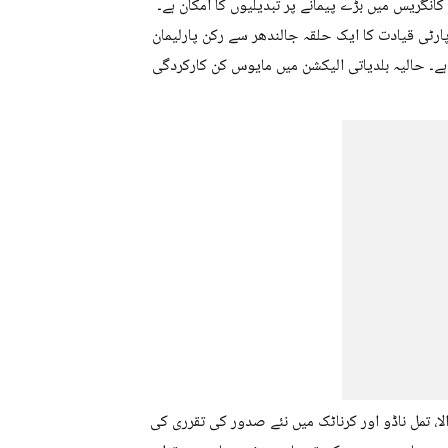
ت سے قبل پنجاب کانگریس میں بڑے پیمانے پر تبدیلیوں کا امکان ہے۔
ارٹی قیادت کا ایک حلقہ جالندھر سے رکن پارلیمان
ہے۔ حالیہ بلدیاتی الیکشن میں مایوس کن کارکردگی
تی ہے۔ کیرالا، تمل ناڈو اور کرناٹک میں نئے صدور کی تقرری کی