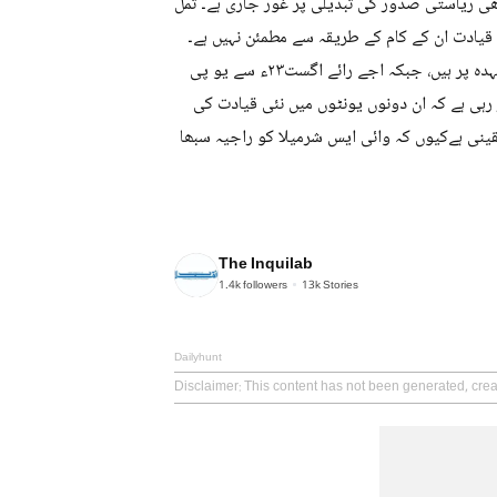
ی ریاستی صدور کی تبدیلی پر غور جاری ہے۔ تمل
لیٰ قیادت ان کے کام کے طریقہ سے مطمئن نہیں ہے۔
راجستھان کانگریس کے صدر گووند سنگھ دوتاسرا جولائی ۲۰ء سے اس عہدہ پر ہیں، جبکہ اجے رائے اگست۲۳ء سے یو پی
 رہی ہے کہ ان دونوں یونٹوں میں نئی قیادت کی
قینی ہےکیوں کہ وائی ایس شرمیلا کو راجیہ سبھا
The Inquilab
1.4k
followers
13k
Stories
Dailyhunt
Disclaimer
: This content has not been generated, crea