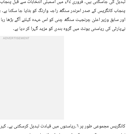
تبدیل کی جاسکتی ہیں۔ فروری ۲۷ء میں اسمبلی انتخابا
پنجاب کانگریس کے صدر امرندر سنگھ راجہ وارنگ کو ہٹایا جا سکتا ہے۔ پ
اور سابق وزیر اعلیٰ چرنجیت سنگھ چنی کو اس عہدہ کیلئے آگے بڑھا رہا 
نےپارٹی کی ریاستی یونٹ میں گروہ بندی کو مزید گہرا کر دیا ہے۔
ADVERTISEMENT
کانگریس مجموعی طور پر ۶؍ریاستوں میں قیادت تبدیل کرسک