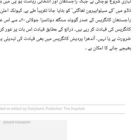
تیاری شروع ہوچکی ہے جبکہ راجستھان اور انتخابی ریاست یو پی میں بھ
ناڈو میں 'کے سیلواپیرون تھاگئی' کو ہٹایا جانا تقریباً طے ہے، کیونکہ اع
کانگریس کی قیادت کر رہے ہیں۔ ذرائع کے مطابق قیادت اس بات پر غور کر
ضرورت ہے یا نہیں۔ آندھرا پردیش کانگریس میں بھی قیادت کی تبدیلی ی
بھیجے جانے کا امکان ہے ۔
ted or edited by Dailyhunt. Publisher: The Inquilab
ADVERTISEMENT