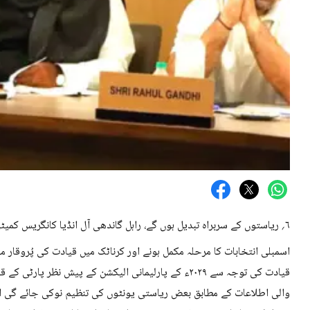
۶؍ ریاستوں کے سربراہ تبدیل ہوں گے، راہل گاندھی آل انڈیا کانگریس کمیٹی میں بھی نئے چہروں کی شمولیت کے حق میں ۔
اسمبلی انتخابات کا مرحلہ مکمل ہونے اور کرناٹک میں قیادت کی پُروقار من
قیادت کی توجہ سے ۲۰۲۹ء کے پارلیمانی الیکشن کے پیش نظر 
والی اطلاعات کے مطابق بعض ریاستی یونٹوں کی تنظیم نوکی جائے گی اور