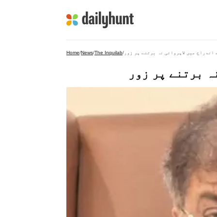
ے اندراج میں لاپروائی نہ برتنے پر زور
/
The Inquilab
/
News
/
Home
نہ برتنے پر زور