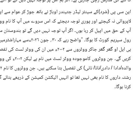
کا ٹنے کی سازش رچی جارہی ہے۔ اگر ہم اس پر توجہ نہیں دیں گے تو آگے ک
این سی پی (شرد)کے سینئر لیڈر جتیندر اوہاڑ نے ہاتھ جوڑ کر عوام سے اپیل
لاپروائی نہ کیجئے اور پوری توجہ دیجئے کہ اس سروے میں آپ کا نام ووٹر 
آپ کے حق میں اپیل کر رہا ہوں۔ اگر آپ توجہ نہیں دیں گے تو ہندوستان 
رول سپریم کورٹ کا ہوگا۔ ''وا
بی ایل او گھر گھر جاکر ووٹروں سے ۲۰۰۲ء می
کریں گے۔ جن ووٹر
کرنا ہوگا۔