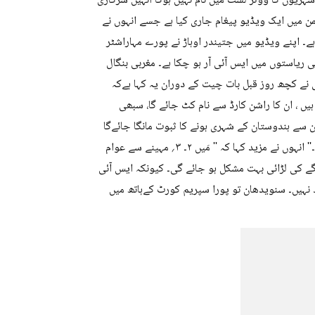
 شہریوں کا ووٹر لسٹ میں نام نہیں ہوگا انہیں سرکاری
ن میں ایک ویڈیو پیغام جاری کیا ہے جسے انہوں نے
ے۔ اپنے ویڈیو میں جتیندر اوہاڑ نے پورے مہاراشٹر
 ریاستوں میں ایس آئی آر ہو چکا ہے۔ مغربی بنگال
ی نے کچھ روز قبل بات چیت کے دوران یہ کہا ہےکہ
ہیں ، ان کا راشن کارڈ سے نام کٹ جائے گا، سبھی
ن سے ہندوستان کے شہری ہونے کا ثبوت مانگا جائےگا
یعنی ان کی شہریت پر سوالیہ نشان اٹھ جائے گا۔ اس خطرے کو پہچانئے۔'' انہوں نے مزید کہا کہ '' مَیں ۲۔ ۳؍ مہینے سے عوام
 آگے کی لڑائی بہت مشکل ہو جائے گی۔ کیونکہ ایس آئی
ھ نہیں۔ سنویدھان تو پورا سپریم کورٹ کےہاتھ میں