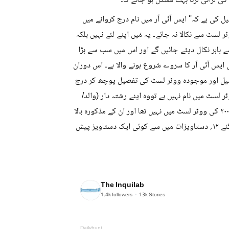
ی لڑائی لڑنا بہت مشکل ہو جائے گا۔ ''
 کی ہے کہ'' ایس آئی آر میں نام درج کروانے میں
لسٹ سے نکالا نہ جائے۔ یہ مَیں اپنے لئے نہیں بلکہ
سے باہر نکال دیئے جائیں گے اور اس میں سب سے بڑا
ضح رہے کہ ۳۰؍ جون ۲۰۲۶ءسے مہاراشٹرمیں ایس آئی آر کا سروے شروع ہونے والا ہے۔ اس دوران
ں ان کی ووٹر لسٹ کی تفصیل اور موجودہ ووٹر لسٹ کی تفصیل پوچھ کر درج
وں کاموجودہ ووٹر لسٹ میں نام ہے لیکن ۲۰۰۲ء کی ووٹر لسٹ میں نام نہیں ہے تووہ اپنے رشتہ دار (والد/
والدہ/دادا / دادی/نانا/ نانی) کی تفصیل بتا سکتے ہیں۔ جن ووٹروں کا نام ۲۰۰۲ کی ووٹر لسٹ میں نہیں تھا اور ان کے مذکورہ بالا
رشتہ داروں کا نام بھی نہیں تھا تو انہیں الیکشن کمیشن کے ذریعے بتائے گئے ۱۲؍ دستاویزات میں سے کوئی ایک دستاویز پیش
The Inquilab
1.4k
followers
13k
Stories
Dailyhunt