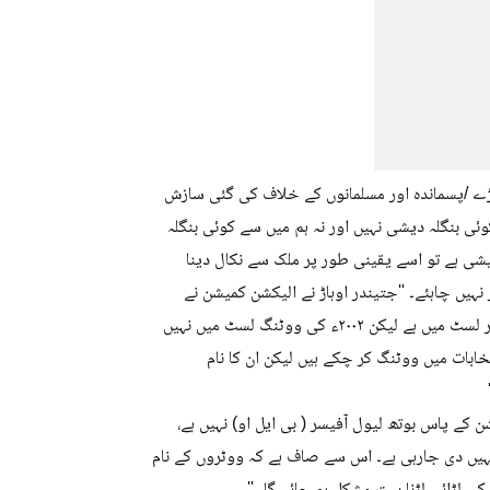
ھڑے /پسماندہ اور مسلمانوں کے خلاف کی گئی سازش
وئی بنگلہ دیشی نہیں اور نہ ہم میں سے کوئی بنگلہ
دیشی ہے تو اسے یقینی طور پر ملک سے نکال دینا
ہیں چاہئے۔ ''جتیندر اوہاڑ نے الیکشن کمیشن نے
متعدد سوالا ت بھی پوچھے۔ ان مطابق ''جن ووٹروں کا نام ۱۹۹۵ء کی ووٹر لسٹ میں ہے لیکن ۲۰۰۲ء کی ووٹنگ لسٹ میں نہیں
ہیں ؟جو ووٹر ۲۰۲۴ء کے اسمبلی کے انتخابات میں ووٹنگ کر چکے ہیں لیکن ان کا نام
ے پاس بوتھ لیول آفیسر ( بی ایل او) نہیں ہے،
ر رہا ہے، فارم نمبر ۷؍ اور ۸؍ پر کوئی توجہ نہیں دی جارہی ہے۔ اس سے صاف ہے کہ ووٹروں کے نام