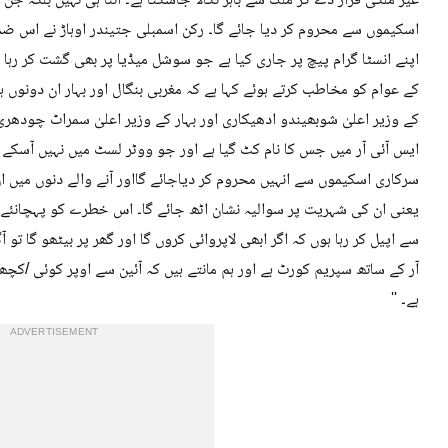
غیر ملکی قرار دے کر ملک سے باہر نکالا جاسکتا ہے۔ اتنا ہی نہیں بلکہ جن
اسکیموں سے محروم کر دیا جائے گا۔ رکن اسمبلی جتیندر اوہاڑ نے اس ضم
اپنے انسٹا گرام پیچ پر جاری کیا ہے جو سوشل میڈیا پر بھی گشت کر رہا ہ
کے عوام کو مخاطب کرتے ہوئے کہا ہے کہ مغربی بنگال اور بہار ان دونوں ہی
کے وزیر اعلیٰ شوبھیندو ادھیکاری اور بہار کے وزیر اعلیٰ سمراٹ چودھر
ایس آئی آر میں جس کا نام کٹ گیا ہے اور جو ووٹر لسٹ میں نہیں آسکے 
سرکاری اسکیموں سے انہیں محروم کر دیاجائے گااور آنے والے دنوں میں ا
سے اپیل کر رہا ہوں کہ اگر ابھی لاپروائی کروں گا اور گھر پر بیٹھو گا تو
آر کے ساتھ سپریم کورٹ ہے اور ہم مانتے ہیں کہ آئین سے اوپر کوئی /کچ
ہے۔ ''
ADVERTISEMENT