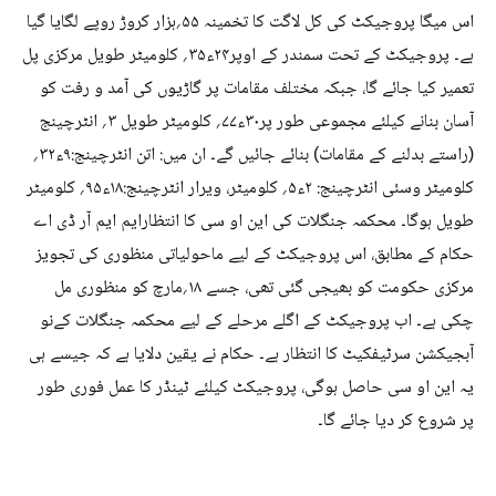
اس میگا پروجیکٹ کی کل لاگت کا تخمینہ ۵۵؍ہزار کروڑ روپے لگایا گیا
ہے۔ پروجیکٹ کے تحت سمندر کے اوپر۲۴ء۳۵؍ کلومیٹر طویل مرکزی پل
تعمیر کیا جائے گا، جبکہ مختلف مقامات پر گاڑیوں کی آمد و رفت کو
آسان بنانے کیلئے مجموعی طور پر۳۰ء۷۷؍ کلومیٹر طویل ۳؍ انٹرچینج
(راستے بدلنے کے مقامات) بنائے جائیں گے۔ ان میں: اتن انٹرچینج:۹ء۳۲؍
کلومیٹر وسئی انٹرچینج: ۲ء۵؍ کلومیٹر، ویرار انٹرچینج:۱۸ء۹۵؍ کلومیٹر
طویل ہوگا۔ محکمہ جنگلات کی این او سی کا انتظارایم ایم آر ڈی اے
حکام کے مطابق، اس پروجیکٹ کے لیے ماحولیاتی منظوری کی تجویز
مرکزی حکومت کو بھیجی گئی تھی، جسے ۱۸؍مارچ کو منظوری مل
چکی ہے۔ اب پروجیکٹ کے اگلے مرحلے کے لیے محکمہ جنگلات کےنو
آبجیکشن سرٹیفکیٹ کا انتظار ہے۔ حکام نے یقین دلایا ہے کہ جیسے ہی
یہ این او سی حاصل ہوگی، پروجیکٹ کیلئے ٹینڈر کا عمل فوری طور
پر شروع کر دیا جائے گا۔