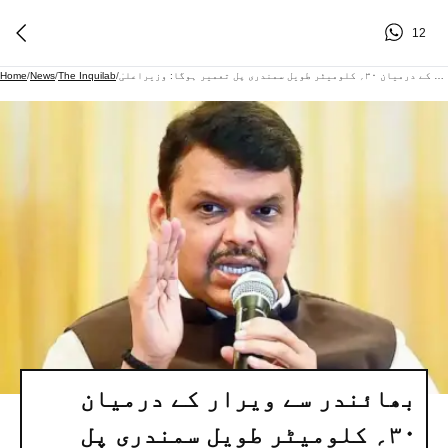
12
بھائندر سے ویرار کے درمیان ۳۰؍ کلومیٹر طویل سمندری پل تعمیر ہوگا: وزیراعلیٰ
/
The Inquilab
/
News
/
Home
بھائندر سے ویرار کے درمیان
۳۰؍ کلومیٹر طویل سمندری پل