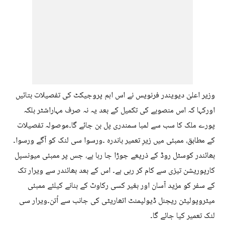
وزیر اعلیٰ دیویندر فرنویس نے اس اہم پروجیکٹ کی تفصیلات بتائیں
اورکہا کہ اس منصوبے کی تکمیل کے بعد یہ نہ صرف مہاراشٹر بلکہ
پورے ملک کا سب سے لمبا سمندری پل بن جائے گا۔موصولہ تفصیلات
کے مطابق، ممبئی میں زیرِ تعمیر باندرہ ۔ورسوا سی لنک کو آگے ورسوا۔
بھائندر کوسٹل روڈ کے ذریعے جوڑا جا رہا ہے، جس پر ممبئی میونسپل
کارپوریشن تیزی سے کام کر رہی ہے۔ اس کے بعد بھائندر سے ویرار تک
کے سفر کو مزید آسان اور بغیر کسی رکاوٹ کے بنانے کیلئے ممبئی
میٹروپولیٹن ریجنل ڈیولپمنٹ اتھاریٹی کی جانب سے اُتن۔ویرار سی
لنک تعمیر کیا جائے گا۔