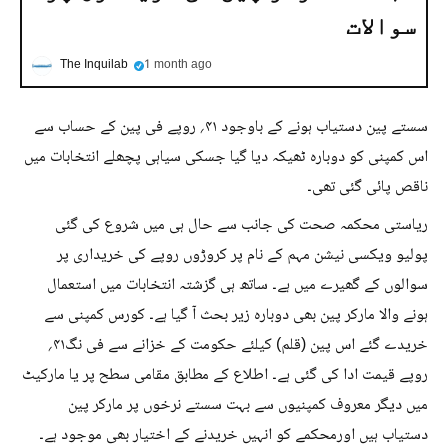
سوالات
The Inquilab
1 month ago
سستے پین دستیاب ہونے کے باوجود ۴۱؍ روپے فی پین کے حساب سے
اس کمپنی کو دوبارہ ٹھیکہ دیا گیا جسکی سیاہی پچھلے انتخابات میں
ناقص پائی گئی تھی۔
ریاستی محکمہ صحت کی جانب سے حال ہی میں شروع کی گئی
پولیو ویکسی نیشن مہم کے نام پر کروڑوں روپے کی خریداری پر
سوالوں کے گھیرے میں ہے۔ ساتھ ہی گزشتہ انتخابات میں استعمال
ہونے والا مارکر پین بھی دوبارہ زیر بحث آ گیا ہے۔ کورس کمپنی سے
خریدے گئے اس پین (قلم) کیلئے حکومت کے خزانے سے فی نگ۴۱؍
روپے قیمت ادا کی گئی ہے۔ اطلاع کے مطابق مقامی سطح پر یا مارکیٹ
میں دیگر معروف کمپنیوں سے بہت سستے نرخوں پر مارکر پین
دستیاب ہیں اورمحکمے کو انہیں خریدنے کے اختیار بھی موجود ہے۔