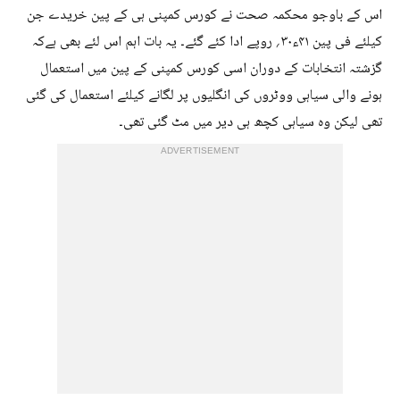
اس کے باوجو محکمہ صحت نے کورس کمپنی ہی کے پین خریدے جن
کیلئے فی پین ۴۱ء۳۰؍ روپے ادا کئے گئے۔ یہ بات اہم اس لئے بھی ہےکہ
گزشتہ انتخابات کے دوران اسی کورس کمپنی کے پین میں استعمال
ہونے والی سیاہی ووٹروں کی انگلیوں پر لگانے کیلئے استعمال کی گئی
تھی لیکن وہ سیاہی کچھ ہی دیر میں مٹ گئی تھی۔
ADVERTISEMENT