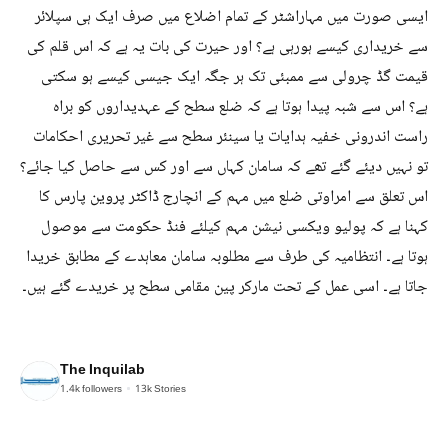
ایسی صورت میں مہاراشٹر کے تمام اضلاع میں صرف ایک ہی سپلائر
سے خریداری کیسے ہورہی ہے؟ اور حیرت کی بات یہ ہے کہ اس قلم کی
قیمت گڈ چرولی سے ممبئی تک ہر جگہ ایک جیسی کیسے ہو سکتی
ہے؟ اس سے شبہ پیدا ہوتا ہے کہ ضلع سطح کے عہدیداروں کو براہ
راست اندرونی خفیہ ہدایات یا سینئر سطح سے غیر تحریری احکامات
تو نہیں دیئے گئے تھے کہ سامان کہاں سے اور کس سے حاصل کیا جائے؟
اس تعلق سے امراوتی ضلع میں مہم کے انچارج ڈاکٹر پروین پارس کا
کہنا ہے کہ پولیو ویکسی نیشن مہم کیلئے فنڈ حکومت سے موصول
ہوتا ہے۔ انتظامیہ کی طرف سے مطلوبہ سامان معاہدے کے مطابق خریدا
جاتا ہے۔ اسی عمل کے تحت مارکر پین مقامی سطح پر خریدے گئے ہیں۔
The Inquilab
1.4k
followers
13k
Stories