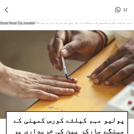
12
پولیو مہم کیلئے کورس کمپنی کے مہنگے مارکر پین کی خریداری پر سوالات
/
The Inquilab
/
News
/
Home
پولیو مہم کیلئے کورس کمپنی کے
مہنگے مارکر پین کی خریداری پر