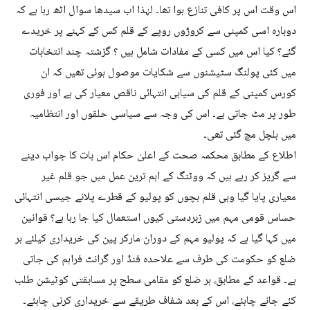
اس وقت اس پر کافی تنازع ہوا تھا۔ لہٰذا اب سیدھا سوال اٹھ رہا ہے کہ
دوبارہ اسی کمپنی سے کروڑوں روپے کے قلم کس کے کہنے پر خریدے
گئے؟ کیا اس میں کسی کے مفادات شامل ہیں ؟ گزشتہ چند انتخابات
میں کئی پولنگ سٹیشنوں سے شکایات موصول ہوئی تھیں کہ ان
کورس کمپنی کے قلم کی سیاہی انتہائی ناقص معیار کی ہے اور فوری
طور پر مٹ جاتی ہے۔ اس کی وجہ سے سیاسی حلقوں اور انتظامیہ
میں ہلچل مچ گئی تھی۔
اطلاع کے مطابق محکمہ صحت کے اعلیٰ حکام اس بات کا جواب دینے
سے گریز کر رہے ہیں کہ ووٹنگ کے اہم ترین عمل میں جو قلم غیر
معیاری پایا گیا وہی قلم بچوں کو پولیو کے قطرے پلانے جیسی انتہائی
حساس قومی مہم میں زبردستی کیوں استعمال کیا جا رہا ہے؟ قوانین
میں کہا گیا ہے کہ پولیو مہم کے دوران مارکر پین کی خریداری کیلئے ہر
ضلع کو حکومت کی طرف سے علاحدہ فنڈ اور گرانٹ فراہم کی جاتی
ہے۔ قواعد کے مطابق، ہر ضلع کو مقامی سطح پر مسابقتی کوٹیشن طلب
کئے جانے چاہئے، اس کے بعد شفاف طریقے سے خریداری کرنی چاہئے۔