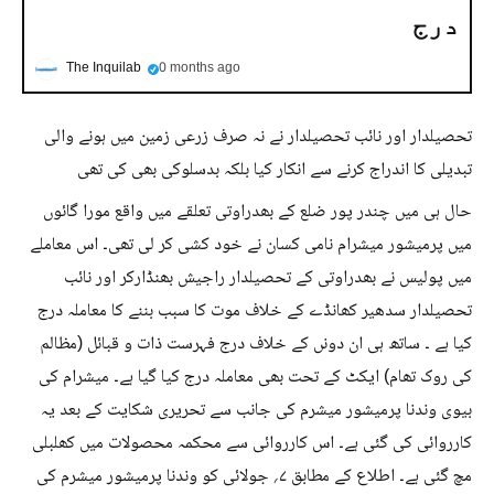
درج
The Inquilab
0 months ago
تحصیلدار اور نائب تحصیلدار نے نہ صرف زرعی زمین میں ہونے والی
تبدیلی کا اندراج کرنے سے انکار کیا بلکہ بدسلوکی بھی کی تھی
حال ہی میں چندر پور ضلع کے بھدراوتی تعلقے میں واقع مورا گائوں
میں پرمیشور میشرام نامی کسان نے خود کشی کر لی تھی۔ اس معاملے
میں پولیس نے بھدراوتی کے تحصیلدار راجیش بھنڈارکر اور نائب
تحصیلدار سدھیر کھانڈے کے خلاف موت کا سبب بننے کا معاملہ درج
کیا ہے ۔ ساتھ ہی ان دونں کے خلاف درج فہرست ذات و قبائل (مظالم
کی روک تھام) ایکٹ کے تحت بھی معاملہ درج کیا گیا ہے۔ میشرام کی
بیوی وندنا پرمیشور میشرم کی جانب سے تحریری شکایت کے بعد یہ
کارروائی کی گئی ہے۔ اس کارروائی سے محکمہ محصولات میں کھلبلی
مچ گئی ہے۔ اطلاع کے مطابق ۷؍ جولائی کو وندنا پرمیشور میشرم کی