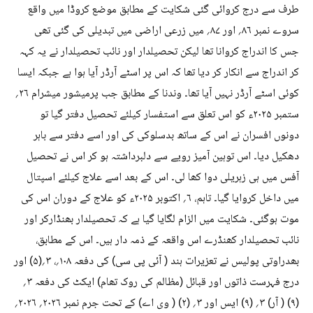
طرف سے درج کروائی گئی شکایت کے مطابق موضع کروڈا میں واقع
سروے نمبر ۸۶؍ اور ۸۷؍ میں زرعی اراضی میں تبدیلی کی گئی تھی
جس کا اندراج کروانا تھا لیکن تحصیلدار اور نائب تحصیلدار نے یہ کہہ
کر اندراج سے انکار کر دیا تھا کہ اس پر اسٹے آرڈر آیا ہوا ہے جبکہ ایسا
کوئی اسٹے آرڈر نہیں آیا تھا۔ وندنا کے مطابق جب پرمیشور میشرام ۲۶؍
ستمبر ۲۰۲۵ء کو اس تعلق سے استفسار کیلئے تحصیل دفتر گیا تو
دونوں افسران نے اس کے ساتھ بدسلوکی کی اور اسے دفتر سے باہر
دھکیل دیا۔ اس توہین آمیز رویے سے دلبرداشتہ ہو کر اس نے تحصیل
آفس میں ہی زہریلی دوا کھا لی۔ اس کے بعد اسے علاج کیلئے اسپتال
میں داخل کروایا گیا۔ تاہم، ۶؍ اکتوبر ۲۰۲۵ء کو علاج کے دوران اس کی
موت ہوگئی۔ شکایت میں الزام لگایا گیا ہے کہ تحصیلدار بھنڈارکر اور
نائب تحصیلدار کھنڈرے اس واقعہ کے ذمہ دار ہیں۔ اس کے مطابق،
بھدراوتی پولیس نے تعزیرات ہند ( آئی پی سی) کی دفعہ ۱۰۸؍، ۳؍(۵) اور
درج فہرست ذاتوں اور قبائل (مظالم کی روک تھام) ایکٹ کی دفعہ ۳؍
(۹) ( آر) ۳؍ (۹) ایس اور ۳؍ (۲) ( وی اے) کے تحت جرم نمبر ۲۰۲۶؍ ۲۰۲۶؍