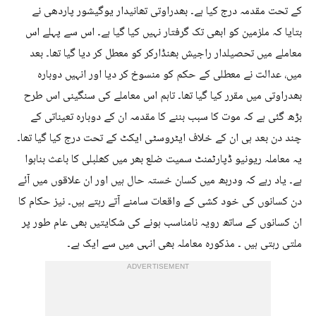
کے تحت مقدمہ درج کیا ہے۔ بھدراوتی تھانیدار یوگیشور پاردھی نے
بتایا کہ ملزمین کو ابھی تک گرفتار نہیں کیا گیا ہے۔ اس سے پہلے اس
معاملے میں تحصیلدار راجیش بھنڈارکر کو معطل کر دیا گیا تھا۔ بعد
میں، عدالت نے معطلی کے حکم کو منسوخ کر دیا اور انہیں دوبارہ
بھدراوتی میں مقرر کیا گیا تھا۔ تاہم اس معاملے کی سنگینی اس طرح
بڑھ گئی ہے کہ موت کا سبب بننے کا مقدمہ ان کے دوبارہ تعیناتی کے
چند دن بعد ہی ان کے خلاف ایٹروسٹی ایکٹ کے تحت درج کیا گیا تھا۔
یہ معاملہ ریونیو ڈپارٹمنٹ سمیت ضلع بھر میں کھلبلی کا باعث بناہوا
ہے۔ یاد رہے کہ ودربھ میں کسان خستہ حال ہیں اور ان علاقوں میں آئے
دن کسانوں کی خود کشی کے واقعات سامنے آتے رہتے ہیں۔ نیز حکام کا
ان کسانوں کے ساتھ رویہ نامناسب ہونے کی شکایتیں بھی عام طور پر
ملتی رہتی ہیں ۔ مذکورہ معاملہ بھی انہی میں سے ایک ہے۔
ADVERTISEMENT