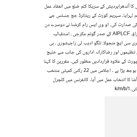
 جنا ساہیتی کی 13 ویں جنرل کانفرنس کا آندھراپردیش کے سریکا کلم ضلع میں انعقاد عمل
پرچم لہرایا۔ سپریم کورٹ کے ریٹائرڈ جج جسٹس جے
 کی صدارت کی۔ او وی ایس رام کرشنا نے دوسرے دن
کے اجلاس کی صدارت کی ۔ کانفرنس سے کے روی بابو ، اے اوما مہیشور راؤ، AIPLCF کے صدر گوتم مکرجی ، استقبالیہ
ی سی ایچ منجولا، تلگو ادیب ٹی راجیشوری ، بی
ی تنظیموں اور رضاکارانہ اداروں کی جانب سے خلیج
ٹ کے علاوہ قراردادیں منظور کیں۔ مقررین کا کہنا
تھا کہ پٹرولیم اشیاء کی قیمتوں میں اضافہ کے نتیجہ میں عوام پر کافی بوجھ پڑا ہے ۔ اجلاس میں 22 رکنی کمیٹی منتخب
 کا انتخاب عمل میں آیا۔ کانفرنس میں کلچرل
k/m