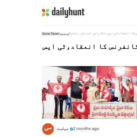
کا انعقاد،ٹی ایس ناگ راجو نئے صدر منتخب
/
سیاست
/
News
/
Home
انفرنس کا انعقاد،ٹی ایس
2 months ago
سیاست