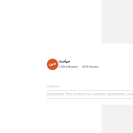
سیاست
124k
followers
187k
Stories
Dailyhunt
Disclaimer
: This content has not been generated, crea