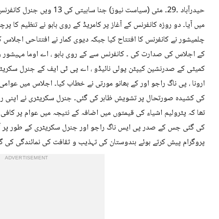
حیدرآباد ۔29۔ مئی (سیاست نیوز)
میں آیا۔ دو روزہ کانفرنس کے آغاز پر کامریڈ کے روی بابو نے تنظیم کا 
چلمیشور نے کانفرنس کا افتتاح کیا جبکہ دیوی کمار نے افتتاحی اجلاس
کمیٹی کے صدرنشین کیپٹن پولی نائیڈو ، اے پی ٹی ایف کے جنرل سکریٹر
ارونا ، پی ناگ راجو اور کے بھانو مورتی نے خطاب کیا۔ اجلاس میں عوام
کی کشیدہ صورتحال پر تشویش ظاہر کی گئی۔ جنرل سکریٹری نے اپنی رپور
کی گئی جس کے صدر پی ایس ناگ راجو اور جنرل سکریٹری کے طور پر آشا
پروگرام پیش کرتے ہوئے ہندوستان کی تہذیب و ثقافت کی نمائندگی کی گئی۔1//b
ADVERTISEMENT