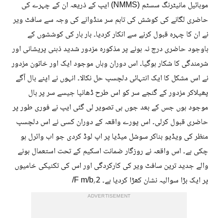
موبائیل مانیٹرنگ سسٹم (NMMS) ایپ کے ذریعہ ان کے چہرے کی
حاضری لگانے کی کوشش کی تاہم سر منڈوانے کی وجہ سے سافٹ ویر
نے ان کا چہرہ قبول کرنے سے انکار کردیا۔ بار بار کی کوششوں کے
باوجود حاضری درج نہ ہونے پر مذکورہ مزدور شدید ذہنی پریشانی اور
شرمندگی کا شکار ہوگیا۔ اس دوران وہاں موجود ایک اور خاتون مزدور
نے اس مشکل کا ایک انتہائی دلچسپ حل نکالا۔ انہوں نے اپنے بال آگے
پھیلاکر مزدور کے گنجے سر کو اس طرح ڈھانپا جیسے سر پر بال
موجود ہوں جس کے بعد جوں ہی تصویر لی گئی ایپ نے فوری طور پر
حاضری قبول کرلی۔ اس پورے واقعہ کے دوران کسی نے اس دلچسپ
منظر کی ویڈیو بناکر سوشل میڈیا پر اپ لوڈ کردی جو اب وائرل ہو
چکی ہے۔ اس واقعہ نے روزگار ضمانت اسکیم کے تحت استعمال ہونے
والے جدید ترین سافٹ ویر کی کارکردگی اور اس کی تکنیکی خامیوں
پر ایک بڑا سوالیہ نشان کھڑا کردیا ہے۔ 2؍F m/b/
ADVERTISEMENT