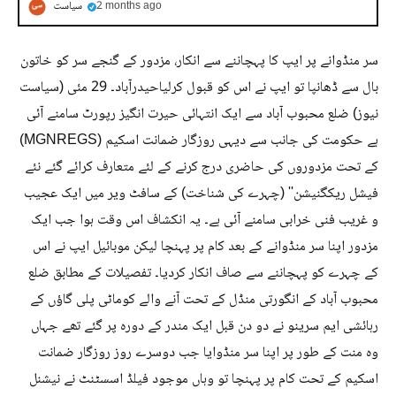
2 months ago
سیاست
سر منڈوانے پر ایپ کا پہچاننے سے انکار، مزدور کے گنجے سر کو خاتون
بال سے ڈھانپا تو ایپ نے اس کو قبول کرلیاحیدرآباد۔ 29 مئی (سیاست
نیوز) ضلع محبوب آباد سے ایک انتہائی حیرت انگیز رپورٹ سامنے آئی
ہے حکومت کی جانب سے دیہی روزگار ضمانت اسکیم (MGNREGS)
کے تحت مزدوروں کی حاضری درج کرنے کے لئے متعارف کرائے گئے نئے
فیشل ریکگنیشن'' (چہرے کی شناخت) کے سافٹ ویر میں ایک عجیب
و غریب فنی خرابی سامنے آئی ہے۔ یہ انکشاف اس وقت ہوا جب ایک
مزدور اپنا سر منڈوانے کے بعد کام پر پہنچا لیکن موبائیل ایپ نے اس
کے چہرے کو پہچاننے سے صاف انکار کردیا۔ تفصیلات کے مطابق ضلع
محبوب آباد کے انگورتی منڈل کے تحت آنے والے کوماٹی پلی گاؤں کے
رہائشی ایم سرینو نے دو دن قبل ایک مندر کے دورہ پر گئے تھے جہاں
وہ منت کے طور پر اپنا سر منڈوایا جب دوسرے روز روزگار ضمانت
اسکیم کے تحت کام پر پہنچا تو وہاں موجود فیلڈ اسسٹنٹ نے نیشنل