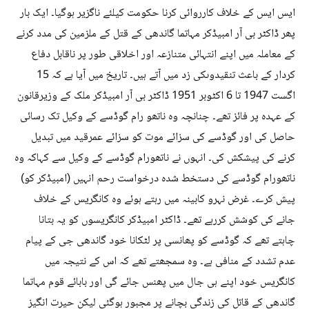
ایس ایس کے خلاف کارروائی کرنا حکومت کیلئے ناگزیر ہوگیا۔ ایک بار
پھر ڈاکٹر بی آر امبیڈکر مہاتما گاندھی کے قتل کے ملزمین کی مدد کرنے
کے معاملہ میں اپنے انتہائی متنازعہ اور اخلاقی طور پر ناقابل دفاع
کردار کے باعث تنقیدوںکی زد میں آتے ہیں۔ تاریخ میں آیا ہے کہ 15
اگست 1947 تا 6 اکٹوبر 1951 ڈاکٹر بی آر امبیڈکر ملک کے وزیرقانون
کے عہدہ پر فائز تھے۔ چنانچہ وہ ناتھو رام گوڈسے کے وکیل تک رسائی
حاصل کی اور گوڈسے کی سزائے موت کو سزائے عمرقید میں تبدیل
کرنے کی پیشکش کی۔ انہوں نے ناتھورام گوڈسے کے وکیل سے کہاکہ وہ
ناتھورام گوڈسے کی دستخط شدہ درخواست رحم انہیں (امبیڈکر کو)
پیش کرے۔ غرض نہرو کابینہ میں رہتے ہوئے وہ کانگریس کے خلاف
جانے کی کوشش کررہے تھے۔ ڈاکٹر امبیڈکر کانگریسوں کو یہ بتانا
چاہتے تھے کہ گوڈسے کو پھانسی پر لٹکانا خود گاندھی جی کے پیام
عدم تشدد کے منافی ہے۔ وہ سمجھتے تھے کہ اس کے نتیجہ میں
کانگریس خود اپنے ہی جال میں پھنس جائے گی اور بابائے قوم مہاتما
گاندھی کے قاتل کی زندگی بچانے پر مجبور ہوگئی لیکن حیرت انگیز