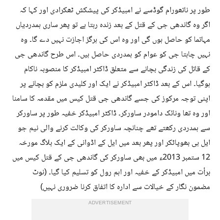
طور پر ناتھورام گوڈسے نے امبیڈکر کی پیشکش ٹھکرادی اور کہا کہ
اگر وہ گاندھی جی کے قتل کے بعد زندہ رہتا ہے تو پھر ساری ہمدردیاں
مہاتما کو حاصل ہوں گی اور وہ اس کی ہرگز اجازت نہیں دے گا۔ وہ
نہیں چاہتا جی کو عوام کو ہمدردی حاصل ہیں۔ اس طرح گاندھی جی
کے قاتل کی زندگی بچانے سے متعلق ڈاکٹر امبیڈکر کا منصوبہ ناکام
ہوگیا۔ اس کے بعد ڈاکٹر امبیڈکر نے ایک اور کلیدی ملزم کو بچانے پر
اپنی توجہ مرکوز کی جسے گاندھی جی قتل کیس میں مقدمہ کا سامنا
اور وہ تھا ونائک دامودر ساورکر۔ ڈاکٹر امبیڈکر خفیہ طور پر ساورکر
سے ہمدردی رکھتے تھے چنانچہ ساورکر کی وکالت کرنے والی نیم جو
ایل بی بھوپاٹکر اور پھر بعد میں ایل کے اڈوانی کے ایک بلاگ مورخہ
12 ستمبر 2013ء میں بھی ساورکر کی گاندھی جی کے قتل کیس میں
برأت میں امبیڈکر کے خفیہ اور اہم رول کو تسلیم کیا گیا۔ (نوٹ
مضمون نگار کے خیالات سے ادارہ کا اتفاق کرنا ضروری نہیں)
ADVERTISEMENT