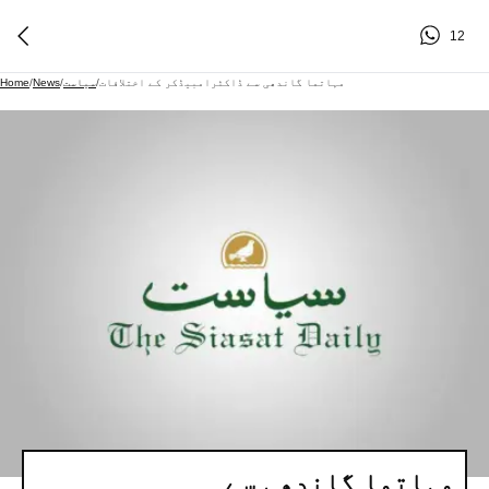
12
مہاتما گاندھی سے ڈاکٹرامبیڈکر کے اختلافات
/
سیاست
/
News
/
Home
مہاتما گاندھی سے