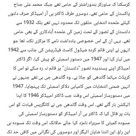
کرسکتا کہ ساورکر ہندوراشٹر کے حامی تھے جبکہ محمد علی جناح
پاکستان کے حامی تھے۔ دوسری طرف ڈاکٹر بی آر امبیڈکر صرف دلتوں
کیلئے علحدہ انتخابی حلقوں تک محدود نہیں تھے بلکہ 1932 سے
دلتستان کے تصور کے تحت زمین کی علحدہ آبادکاری کے بھی حامی
تھے۔ یہی ان کے اس خصوصی یادداشت نامے کا مرکزی نکتہ تھا جو
انہوں نے اپنی قائم کردہ شیڈول کاسٹ فیڈریشن کی جانب سے 1942
میں تیار کیا اور 1947 میں دستور اسمبلی کو پیش کیا۔ اگر ڈاکٹر
امبیڈکر اپنے پسندیدہ تصور ''دلتستان'' پر قائم نہ رہ سکے تو اس کا
کریڈٹ مہاتما گاندھی کو جاتا ہے۔ وہ گاندھی جی ہی تھے جنہوں نے
انہیں ضمنی انتخابات میں کامیابی دلاکر اسمبلی تک پہنچایا۔ 1947
میں دستورساز اسمبلی اس وقت جب ڈاکٹر امبیڈکر 1946 کا اپنا
الیکشن ہار گئے تھے۔ اس وقت گاندھی جی نے کانگریس قیادت کو اس
بات پر قائل کیا کہ ڈاکٹر بی آر امبیڈکر کو دستورساز اسمبلی کی
مسودہ کمیٹی کا سربراہ نامزد کیا جائے حالانکہ اس وقت تک مسودہ بی
این راؤ، این اننتا شایان اٹیگر اور دوسروں کی نگرانی میں کافی حد تک