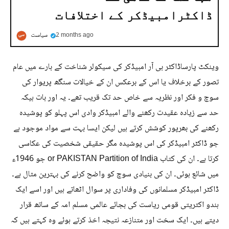
ڈاکٹرامبیڈکر کے اختلافات
2 months ago
سیاست
وینکٹ پارساڈاکٹر بی آر امبیڈکر کی سیکولر شناخت کے بارے میں عام
تصور کے برخلاف یا اس کے برعکس ان کے خیالات سنگھ پریوار کی
سوچ و فکر اور نظریہ سے خاص حد تک قریب تھے۔ یہ اور بات ہیکہ
حد سے زیادہ عقیدت رکھنے والے امبیڈکر وادی اس پہلو کو پوشیدہ
رکھنے کی بھرپور کوشش کرتے ہیں لیکن ایسا بہت سے مواد موجود ہے
جو ڈاکٹر امبیڈکر کی اس پوشیدہ مگر حقیقی شخصیت کی عکاسی
کرتا ہے۔ ان کی کتاب or PAKISTAN Partition of India جو 1946ء
میں شائع ہوئی۔ ان کی بنیادی سوچ کو واضح کرنے کی بہترین مثال ہے۔
ڈاکٹر امبیڈکر مسلمانوں کی وفاداری پر سوال اٹھاتے ہیں اور اسے ایک
ہندو اکثریتی قومی ریاست کی بجائے عالمی مسلم امہ کے ساتھ قرار
دیتے ہیں۔ ایک سخت اور متنازعہ نتیجہ اخذ کرتے ہوئے وہ کہتے ہیں کہ