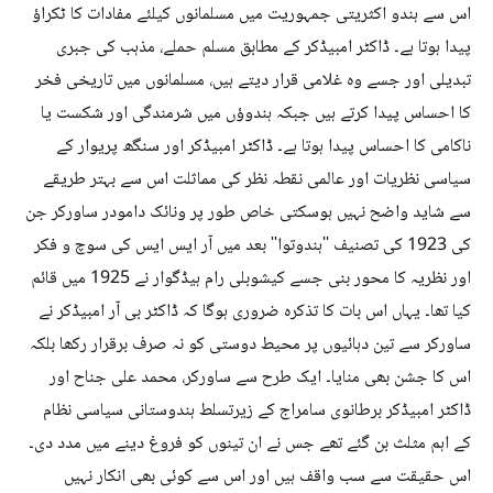
اس سے ہندو اکثریتی جمہوریت میں مسلمانوں کیلئے مفادات کا ٹکراؤ
پیدا ہوتا ہے۔ ڈاکٹر امبیڈکر کے مطابق مسلم حملے، مذہب کی جبری
تبدیلی اور جسے وہ غلامی قرار دیتے ہیں، مسلمانوں میں تاریخی فخر
کا احساس پیدا کرتے ہیں جبکہ ہندوؤں میں شرمندگی اور شکست یا
ناکامی کا احساس پیدا ہوتا ہے۔ ڈاکٹر امبیڈکر اور سنگھ پریوار کے
سیاسی نظریات اور عالمی نقطہ نظر کی مماثلت اس سے بہتر طریقے
سے شاید واضح نہیں ہوسکتی خاص طور پر ونائک دامودر ساورکر جن
کی 1923 کی تصنیف ''ہندوتوا'' بعد میں آر ایس ایس کی سوچ و فکر
اور نظریہ کا محور بنی جسے کیشوبلی رام ہیڈگوار نے 1925 میں قائم
کیا تھا۔ یہاں اس بات کا تذکرہ ضروری ہوگا کہ ڈاکٹر بی آر امبیڈکر نے
ساورکر سے تین دہائیوں پر محیط دوستی کو نہ صرف برقرار رکھا بلکہ
اس کا جشن بھی منایا۔ ایک طرح سے ساورکر، محمد علی جناح اور
ڈاکٹر امبیڈکر برطانوی سامراج کے زیرتسلط ہندوستانی سیاسی نظام
کے اہم مثلث بن گئے تھے جس نے ان تینوں کو فروغ دینے میں مدد دی۔
اس حقیقت سے سب واقف ہیں اور اس سے کوئی بھی انکار نہیں