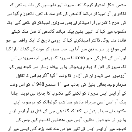
حتمی شکل اختیار کرچکا تھا۔ حیرت اور دلچسپی کی بات یہ تھی کہ
ڈاکٹر بی آر امبیڈکر مہاتما گاندھی کے کٹر مخالف تھے۔ ناتھورام گوڈسے
کی طرح ڈاکٹر بی آر امبیڈکر نے بھی ساوتری امبیڈکر کو لکھے گئے ایک
مکتوب میں کہا کہ انہیں یقین ہیکہ مہاتما گاندھی کا قتل ملک کیلئے
فائدہ مند ہوگا۔ ڈاکٹر امبیڈکرنے کہا کہ رومی تاریخ کا ایک واقعہ ہے جو
اس موقع پر میرے ذہن میں آیا ہے۔ جب سیزر کو موت کے گھاٹ اتارا گیا
اور اس کے قتل کی خبر Cicero سیزرہ تک پہنچی تب سیزرہ نے اس
تک سیزر کے قتل کا پیغام پہنچانے والے پیغام رساں سے کچھ یوں کہا
''رومیوں سے کہدو ان کی آزادی کا وقت آ گیا ''اگر ہم اس کا تقابل
سردار ولبھ بھائی پٹیل کی جانب سے 11 ستمبر 1948ء کو اس وقت
کے آر ایس ایس سربراہ کو لکھے گئے مکتوب کا جائزہ لیں توپتہ چلتا
ہیکہ آر ایس ایس سربراہ مادھو سداشیو گولوالکر کو موسومہ اپنے
مکتوب نے سردار پٹیل نے لکھا کہ گاندھی جی کے قتل پر آر ایس ایس
والوں نے خوشیاں منائیں۔ آپس میں مٹھائیاں تقسیم کیں جس کے
نتیجہ میں آر ایس ایس کے تئیں عوامی مخالفت بڑھ گئی ایسے میں آر