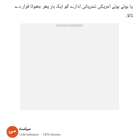
پا ہوتے ہوئے امریکی نشریاتی ادارے کو ایک بار پھر جھوٹا قرار دے
ڈالا۔
ADVERTISEMENT
سیاست
124k
followers
187k
Stories