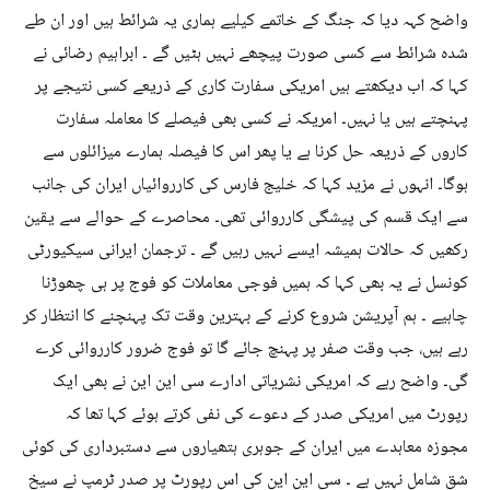
واضح کہہ دیا کہ جنگ کے خاتمے کیلیے ہماری یہ شرائط ہیں اور ان طے
شدہ شرائط سے کسی صورت پیچھے نہیں ہٹیں گے ۔ ابراہیم رضائی نے
کہا کہ اب دیکھتے ہیں امریکی سفارت کاری کے ذریعے کسی نتیجے پر
پہنچتے ہیں یا نہیں۔ امریکہ نے کسی بھی فیصلے کا معاملہ سفارت
کاروں کے ذریعہ حل کرنا ہے یا پھر اس کا فیصلہ ہمارے میزائلوں سے
ہوگا۔ انہوں نے مزید کہا کہ خلیج فارس کی کارروائیاں ایران کی جانب
سے ایک قسم کی پیشگی کارروائی تھی۔ محاصرے کے حوالے سے یقین
رکھیں کہ حالات ہمیشہ ایسے نہیں رہیں گے ۔ ترجمان ایرانی سیکیورٹی
کونسل نے یہ بھی کہا کہ ہمیں فوجی معاملات کو فوج پر ہی چھوڑنا
چاہیے ۔ ہم آپریشن شروع کرنے کے بہترین وقت تک پہنچنے کا انتظار کر
رہے ہیں، جب وقت صفر پر پہنچ جائے گا تو فوج ضرور کارروائی کرے
گی۔ واضح رہے کہ امریکی نشریاتی ادارے سی این این نے بھی ایک
رپورٹ میں امریکی صدر کے دعوے کی نفی کرتے ہوئے کہا تھا کہ
مجوزہ معاہدے میں ایران کے جوہری ہتھیاروں سے دستبرداری کی کوئی
شق شامل نہیں ہے ۔ سی این این کی اس رپورٹ پر صدر ٹرمپ نے سیخ