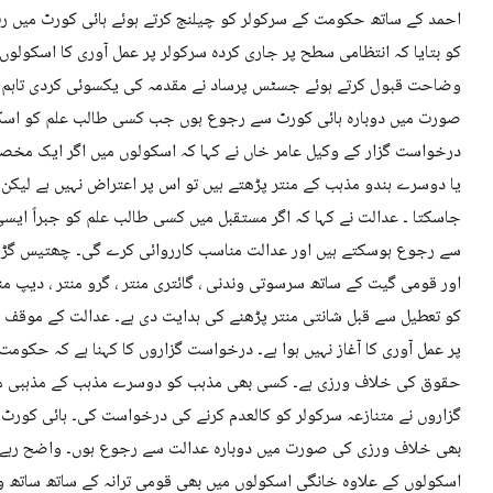
احمد کے ساتھ حکومت کے سرکولر کو چیلنج کرتے ہوئے ہائی کورٹ میں 
کو بتایا کہ انتظامی سطح پر جاری کردہ سرکولر پر عمل آوری کا اسکولوں
وضاحت قبول کرتے ہوئے جسٹس پرساد نے مقدمہ کی یکسوئی کردی تاہم 
صورت میں دوبارہ ہائی کورٹ سے رجوع ہوں جب کسی طالب علم کو اسکولو
درخواست گزار کے وکیل عامر خاں نے کہا کہ اسکولوں میں اگر ایک مخص
یا دوسرے ہندو مذہب کے منتر پڑھتے ہیں تو اس پر اعتراض نہیں ہے لیکن 
جاسکتا ۔ عدالت نے کہا کہ اگر مستقبل میں کسی طالب علم کو جبراً ایسی
سے رجوع ہوسکتے ہیں اور عدالت مناسب کارروائی کرے گی۔ چھتیس گڑھ
اور قومی گیت کے ساتھ سرسوتی وندنی ، گائتری منتر ، گرو منتر ، دیپ من
کو تعطیل سے قبل شانتی منتر پڑھنے کی ہدایت دی ہے۔ عدالت کے موقف 
پر عمل آوری کا آغاز نہیں ہوا ہے۔ درخواست گزاروں کا کہنا ہے کہ حکومت
حقوق کی خلاف ورزی ہے۔ کسی بھی مذہب کو دوسرے مذہب کے مذہبی منت
گزاروں نے متنازعہ سرکولر کو کالعدم کرنے کی درخواست کی۔ ہائی کورٹ
بھی خلاف ورزی کی صورت میں دوبارہ عدالت سے رجوع ہوں۔ واضح رہے کہ
اسکولوں کے علاوہ خانگی اسکولوں میں بھی قومی ترانہ کے ساتھ ساتھ وندے