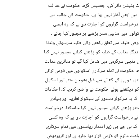
رٹ پٹیشن دائر کی۔ چھتیس گڑھ حکومت نے عدالت
 میں ابھی آغاز نہیں ہوا ہے۔ حکومت کی جانب سے
درخواست گزاروں کو اجازت دی ہے کہ وہ ایسی
ں میں مذہبی منتر پڑھنے پر مجبور کیا جائے ۔
وص طبقہ سے تعلق رکھنے والے طلبہ سرسوتی وندنا
دیگر مذاہب کے طلبہ کو پڑھنے کیلئے مجبور نہیں کیا
 مذہبی سرگرمی میں شامل کیا گیا تو متاثرین عدالت
 حکومت نے تمام سرکاری اسکولوں میں قومی ترانے
تر ، دوپہر کے کھانے سے قبل بھوجن منتر اور اسکول
کو دیکھتے ہوئے حکومت نے واضح کردیا کہ احکامات
 کا یہ سرکولر دستور کے سیکولر نظریہ اور بنیادی
ر پڑھنے کیلئے مجبور نہیں کیا جاسکتا۔ درخواست
 نے درخواست گزاروں کو اجازت دی ہے کہ وہ کسی
 بی جے پی زیر اقتدار ریاستوں میں تمام سرکاری
 ماترم کو لازمی قرار دیا جارہا ہے اور اترپردیش