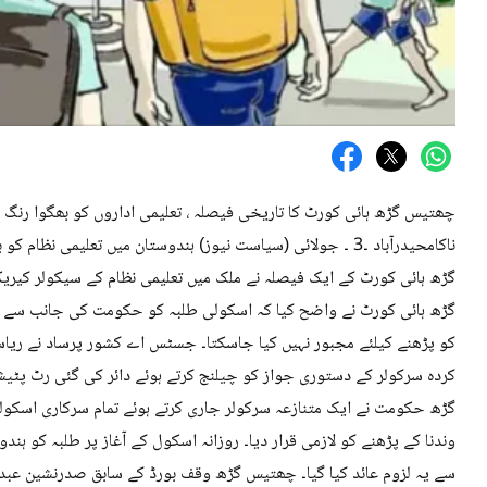
چھتیس گڑھ ہائی کورٹ کا تاریخی فیصلہ ، تعلیمی اداروں کو بھگوا ر
ناکامحیدرآباد ۔3 ۔ جولائی (سیاست نیوز) ہندوستان میں تعلیمی
گڑھ ہائی کورٹ کے ایک فیصلہ نے ملک میں تعلیمی نظام کے سیکولر کیریکٹر
گڑھ ہائی کورٹ نے واضح کیا کہ اسکولی طلبہ کو حکومت کی جانب سے چلا
کردہ سرکولر کے دستوری جواز کو چیلنج کرتے ہوئے دائر کی گئی رٹ پٹی
گڑھ حکومت نے ایک متنازعہ سرکولر جاری کرتے ہوئے تمام سرکاری اسکول
وندنا کے پڑھنے کو لازمی قرار دیا۔ روزانہ اسکول کے آغاز پر طلبہ کو ہند
سے یہ لزوم عائد کیا گیا۔ چھتیس گڑھ وقف بورڈ کے سابق صدرنشین عبد