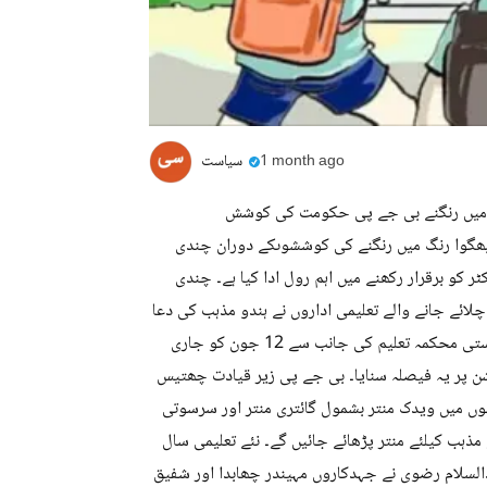
1 month ago
سیاست
نگ میں رنگنے بی جے پی حکومت کی کوشش
 نظام کو بھگوا رنگ میں رنگنے کی کوششوںکے دوران چندی
 کو برقرار رکھنے میں اہم رول ادا کیا ہے۔ چندی
ئے جانے والے تعلیمی اداروں نے ہندو مذہب کی دعا
کو پڑھنے کیلئے مجبور نہیں کیا جاسکتا۔ جسٹس اے کشور پرساد نے ریاستی محکمہ تعلیم کی جانب سے 12 جون کو جاری
شن پر یہ فیصلہ سنایا۔ بی جے پی زیر قیادت چھتیس
وں میں ویدک منتر بشمول گائتری منتر اور سرسوتی
و مذہب کیلئے منتر پڑھائے جائیں گے۔ نئے تعلیمی سال
السلام رضوی نے جہدکاروں مہیندر چھابدا اور شفیق