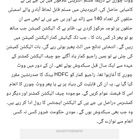
ووٹ چوری کے ذریعہ مسلم اکثریتی علاقوں میں بی جے پی نے
کامیابی حاصل کی۔ اترپردیش میں مسلم قابل لحاظ آبادی والے اسمبلی
حلقوں کی تعداد 140 سے زائد ہے اور بی جے پی نے ابھی سے ان
حلقوں پر توجہ مرکوز کردی ہے۔ ظاہر ہے کہ الیکشن کمیشن جب ساتھ
ہو تو پھر ڈر کس بات کا ۔ جب تک گیانیش کمار الیکشن کمیشن میں
رہیں گے ، انتخابی نتائج میں الٹ پھیر ہوتی رہے گی۔ بات الیکشن کمیشن
کی چلی ہے تو ہمیں راجیو کمار یاد آگئے جو چیف الیکشن کمشنر کے
عہدہ سے ایک سال قبل سبکدوش ہوئے تھے۔ ان کے دور میں ووٹ
چوری کا آغازہوا تھا۔ راجیو کمار کو HDFC بینک کا صدرنشین مقرر
کیا گیا ہے۔ یہ ان کی قابلیت کی بنیاد پر ہے یا پھر ووٹ چوری کا انعام
اس کا فیصلہ عوام کریں گے۔ موجودہ چیف الیکشن کمشنر اور دیگر دو
کمشنرس دراصل بی جے پی کے الیکشن ایجنٹس کا رول ادا کر رہے ہیں۔
وہ جب بھی سبکدوش ہوں گے ، مودی حکومت ضرور کسی نہ کسی
انعام سے نوازے گی۔
ADVERTISEMENT