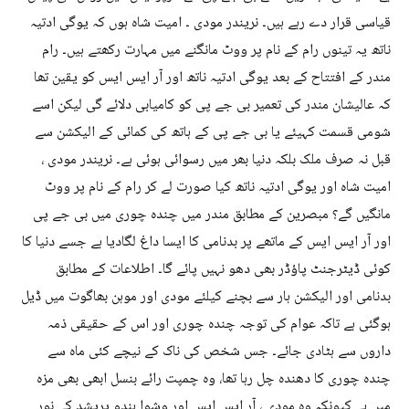
قیاسی قرار دے رہے ہیں۔ نریندر مودی ۔ امیت شاہ ہوں کہ یوگی ادتیہ
ناتھ یہ تینوں رام کے نام پر ووٹ مانگنے میں مہارت رکھتے ہیں۔ رام
مندر کے افتتاح کے بعد یوگی ادتیہ ناتھ اور آر ایس ایس کو یقین تھا
کہ عالیشان مندر کی تعمیر بی جے پی کو کامیابی دلائے گی لیکن اسے
شومی قسمت کہیئے یا بی جے پی کے ہاتھ کی کمائی کے الیکشن سے
قبل نہ صرف ملک بلکہ دنیا بھر میں رسوائی ہوئی ہے۔ نریندر مودی ،
امیت شاہ اور یوگی ادتیہ ناتھ کیا صورت لے کر رام کے نام پر ووٹ
مانگیں گے؟ مبصرین کے مطابق مندر میں چندہ چوری میں بی جے پی
اور آر ایس ایس کے ماتھے پر بدنامی کا ایسا داغ لگادیا ہے جسے دنیا کا
کوئی ڈیٹرجنٹ پاؤڈر بھی دھو نہیں پائے گا۔ اطلاعات کے مطابق
بدنامی اور الیکشن ہار سے بچنے کیلئے مودی اور موہن بھاگوت میں ڈیل
ہوگئی ہے تاکہ عوام کی توجہ چندہ چوری اور اس کے حقیقی ذمہ
داروں سے ہٹادی جائے۔ جس شخص کی ناک کے نیچے کئی ماہ سے
چندہ چوری کا دھندہ چل رہا تھا، وہ چمپت رائے بنسل ابھی بھی مزہ
میں ہے کیونکہ وہ مودی ، آر ایس ایس اور وشوا ہندو پریشد کے نور