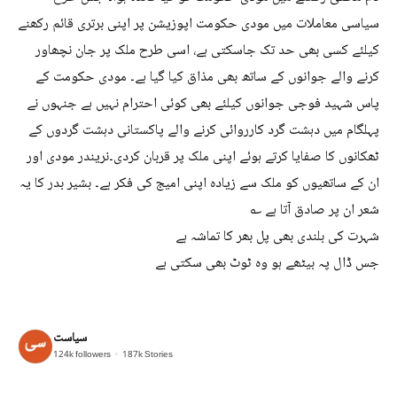
سیاسی معاملات میں مودی حکومت اپوزیشن پر اپنی برتری قائم رکھنے
کیلئے کسی بھی حد تک جاسکتی ہے، اسی طرح ملک پر جان نچھاور
کرنے والے جوانوں کے ساتھ بھی مذاق کیا گیا ہے۔ مودی حکومت کے
پاس شہید فوجی جوانوں کیلئے بھی کوئی احترام نہیں ہے جنہوں نے
پہلگام میں دہشت گرد کارروائی کرنے والے پاکستانی دہشت گردوں کے
ٹھکانوں کا صفایا کرتے ہوئے اپنی ملک پر قربان کردی۔نریندر مودی اور
ان کے ساتھیوں کو ملک سے زیادہ اپنی امیج کی فکر ہے۔ بشیر بدر کا یہ
شعر ان پر صادق آتا ہے ؎
شہرت کی بلندی بھی پل بھر کا تماشہ ہے
جس ڈال پہ بیٹھے ہو وہ ٹوٹ بھی سکتی ہے
سیاست
124k
followers
187k
Stories