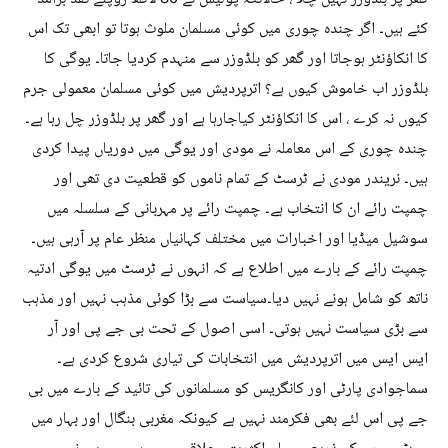
کئے ہیں۔ اگر چندہ چوری میں کوئی مسلمان ملوث ہوتا تو ابھی تک اس
کا انکاؤنٹر ہوجاتا اور گھر کو بلڈوزر سے منہدم کردیا جاتا۔ یوگی کا
بلڈوزر اب خاموش کیوں ہے؟ اترپردیش میں کوئی مسلمان معمولی جرم
کیوں نہ کرے ، اس کا انکاؤنٹر کیاجارہا ہے اور گھر پر بلڈوزر چل رہا ہے۔
چندہ چوری کے اس معاملہ نے مودی اور یوگی میں دوریاں پیدا کردی
ہیں۔ نریندر مودی نے ٹرسٹ کے تمام ناموں کو قطعیت دی تھی اور
چمپت رائے ان کا انتخاب ہے۔ چمپت رائے پر مہربانی کے سلسلہ میں
سوشیل میڈیا اور اخبارات میں مختلف کہانیاں منظر عام پر آرہی ہیں۔
چمپت رائے کے بارے میں اطلاع ہے کہ انہوں نے ٹرسٹ میں یوگی ادتیہ
ناتھ کو شامل ہونے نہیں دیا۔سیاست سے بڑا کوئی مذہب نہیں اور مذہب
سے بڑی سیاست نہیں ہوتی۔ اسی اصول کے تحت بی جے پی اور آر
ایس ایس میں اترپردیش میں انتخابات کی تیاری شروع کردی ہے۔
سماجوادی پارٹی اور کانگریس کو مسلمانوں کی تائید کے بارے میں بی
جے پی اس لئے بھی فکرمند نہیں ہے کیونکہ مغربی بنگال اور بہار میں