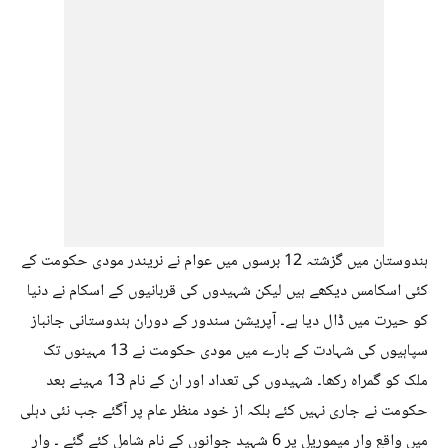
ہندوستان میں گزشتہ 12 برسوں میں عوام نے نریندر مودی حکومت کے
کئی اسکامس دیکھے ہیں لیکن شہیدوں کی قربانیوں کے اسکام نے دنیا
کو حیرت میں ڈال دیا ہے۔ آپریشن سندور کے دوران ہندوستانی جانباز
سپاہیوں کی شہادت کے بارے میں مودی حکومت نے 13 مہینوں تک
ملک کو گمراہ رکھا۔ شہیدوں کی تعداد اور ان کے نام 13 مہینے بعد
حکومت نے جاری نہیں کئے بلکہ از خود منظر عام پر آگئے جب نئی دہلی
میں واقع وار میموریل پر 6 شہید جوانوں کے نام شامل کئے گئے ۔ وار