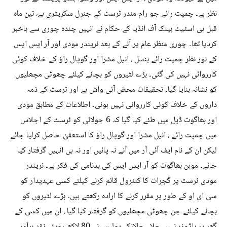
نظر ہے۔ چمپت رائے جو رام مندر ٹرسٹ کے جنرل سکریٹری ہے، تین ماہ
قبل ہی اسٹیٹ بینک آف انڈیا کے حکام نے انہیں چندہ چوری سے باخبر
کردیا تھا۔ چوری منظر عام پر آنے کے بعد نریندر مودی اور آر ایس ایس
کے نور نظر چمپت رائے بنسل ، انیل مشرا اور گوپال راؤ کے خلاف کوئی
کارروائی نہیں کی گئی۔ بڑے لٹیروں کو بچانے کیلئے چھوٹی مچھلیوں
کو نشانہ بنایا گیا۔ تحقیقات محض آئی واش ہے اور ٹرسٹ کے ذمہ
داروں کے خلاف کوئی کارروائی نہیں ہوئی۔ اطلاعات کے مطابق مودی
اور بھاگوت ڈیل میں طئے کیا گیا کہ 6 جولائی کو ٹرسٹ کے اجلاس
میں چمپت رائے ، انیل مشرا اور گوپال راؤ کا استعفیٰ حاصل کرلیا جائے
لیکن ان کے نام ایف آئی آر میں آنے نہ پائیں اور نہ ہی انہیں گرفتار کیا
جائے۔ موہن بھاگوت کو آر ایس ایس کی بدنامی کی فکر ہے۔ نریندر
مودی ٹرسٹ پر گجرات کا کنٹرول قائم کرنے کیلئے کسی عہدیدار کو
سی ای او کے طور پر مقرر کرنے کا ارادہ رکھتے ہیں۔ بڑے لٹیروں کو
بچانے کیلئے جن چھوٹی مچھلیوں کو گرفتار کیا گیا ، ان میں کسی کے
گھر پر بلڈوزر نہیں چلا ، حالانکہ پولیس نے 80 لاکھ روپئے نقد برآمد