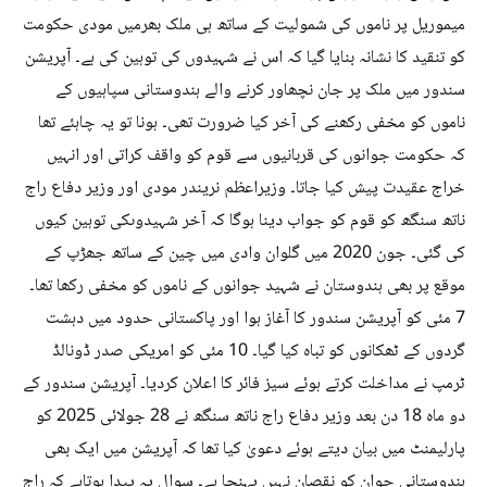
میموریل پر ناموں کی شمولیت کے ساتھ ہی ملک بھرمیں مودی حکومت
کو تنقید کا نشانہ بنایا گیا کہ اس نے شہیدوں کی توہین کی ہے۔ آپریشن
سندور میں ملک پر جان نچھاور کرنے والے ہندوستانی سپاہیوں کے
ناموں کو مخفی رکھنے کی آخر کیا ضرورت تھی۔ ہونا تو یہ چاہئے تھا
کہ حکومت جوانوں کی قربانیوں سے قوم کو واقف کراتی اور انہیں
خراج عقیدت پیش کیا جاتا۔ وزیراعظم نریندر مودی اور وزیر دفاع راج
ناتھ سنگھ کو قوم کو جواب دینا ہوگا کہ آخر شہیدوںکی توہین کیوں
کی گئی۔ جون 2020 میں گلوان وادی میں چین کے ساتھ جھڑپ کے
موقع پر بھی ہندوستان نے شہید جوانوں کے ناموں کو مخفی رکھا تھا۔
7 مئی کو آپریشن سندور کا آغاز ہوا اور پاکستانی حدود میں دہشت
گردوں کے ٹھکانوں کو تباہ کیا گیا۔ 10 مئی کو امریکی صدر ڈونالڈ
ٹرمپ نے مداخلت کرتے ہوئے سیز فائر کا اعلان کردیا۔ آپریشن سندور کے
دو ماہ 18 دن بعد وزیر دفاع راج ناتھ سنگھ نے 28 جولائی 2025 کو
پارلیمنٹ میں بیان دیتے ہوئے دعویٰ کیا تھا کہ آپریشن میں ایک بھی
ہندوستانی جوان کو نقصان نہیں پہنچا ہے۔ سوال یہ پیدا ہوتاہے کہ راج