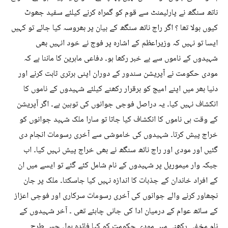
ناتھ سنگھ نے پارلیمنٹ سے قوم کو گمراہ کرنے کیلئے سفید جھوٹ
کیوں بولا تھا ؟ اگر راج ناتھ سنگھ کے بیان پر بھروسہ کیا جائے تو کہیں
ایسا تو نہیں کہ وزیراعظم کے اشارہ پر فوج نے خود انہیں بھی
شہیدوں کے ناموں سے بے خبر رکھا ہو۔ دفاعی ماہرین کا ماننا ہے کہ
مودی حکومت نے آپریشن سندور کے دوران اپنی برتری ثابت کرنے اور
دنیا بھر میں اپنے امیج کو برقرار رکھنے کیلئے شہیدوں کے ناموں کا
انکشاف نہیں کیا۔ یہ دراصل فوجی جوانوں کی توہین ہے۔ اگر آپریشن
کے وقت ہی ناموں کا انکشاف کیا جاتا تو سارا ملک شہید جوانوں کو
خراج پیش کرتا۔ شہیدوں کی خاموشی سے آخری رسومات انجام دی
گئیں اور مودی اور راج ناتھ سنگھ نے بھی خراج پیش نہیں کیا۔ اب
جبکہ وار میموریل پر شہیدوں کے نام شامل کئے گئے تو ایسے میں ان
کے افراد خاندان کے جذبات کا اندازہ نہیں کیا جاسکتا۔ ملک پر جان
نچھاور کرنے والے جوانوں کی آخری رسومات سرکاری اور فوجی اعزاز
کے ساتھ عوام کے درمیان ادا کی جانی چاہئے تھی ۔ آخر شہیدوں کے
نام مخفی رکھنے میں مودی حکومت کو کیا فائدہ ہوا۔ جس طرح