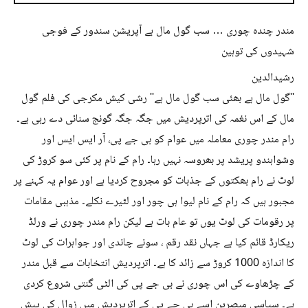
مندر چندہ چوری … سب گول مال ہے آپریشن سندور کے فوجی
شہیدوں کی توہین
رشیدالدین
''گول مال ہے بھئی سب گول مال ہے'' رشی کیش مکرجی کی فلم گول
مال کے اس نغمہ کی اترپردیش میں جگہ جگہ گونج سنائی دے رہی ہے۔
رام مندر چوری معاملہ میں عوام کو بی جے پی، آر ایس ایس اور
وشواہندو پریشد پر بھروسہ نہیں رہا۔ رام کے نام پر کئی سو کروڑ کی
لوٹ نے رام بھکتوں کے جذبات کو مجروح کردیا ہے اور عوام یہ کہنے پر
مجبور ہیں کہ رام کے نام لیوا ہی چور اور لٹیرے نکلے۔ مذہبی مقامات
پر رقومات کی لوٹ یوں تو عام بات ہے لیکن رام مندر چوری نے ورلڈ
ریکارڈ قائم کیا ہے جہاں نقد رقم ، سونے چاندی اور جواہرات کی لوٹ
کا اندازہ 1000 کروڑ سے زائد کا ہے۔ اترپردیش انتخابات سے قبل مندر
کے چڑھاوے کی اس چوری نے بی جے پی کی الٹی گنتی شروع کردی
ہے۔ سیاسی مبصرین اسے بی جے پی کے اترپردیش میں زوال کی پیش