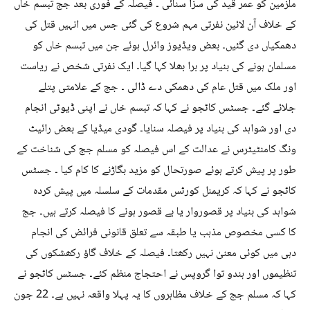
ملزمین کو عمر قید کی سزا سنائی ۔ فیصلہ کے فوری بعد جج تبسم خاں
کے خلاف آن لائین نفرتی مہم شروع کی گئی جس میں انہیں قتل کی
دھمکیاں دی گئیں۔ بعض ویڈیوز وائرل ہوئے جن میں تبسم خاں کو
مسلمان ہونے کی بنیاد پر برا بھلا کہا گیا۔ ایک نفرتی شخص نے ریاست
اور ملک میں قتل عام کی دھمکی دے ڈالی ۔ جج کے علامتی پتلے
جلائے گئے۔ جسٹس کاٹجو نے کہا کہ تبسم خاں نے اپنی ڈیوٹی انجام
دی اور شواہد کی بنیاد پر فیصلہ سنایا۔ گودی میڈیا کے بعض رائیٹ
ونگ کامنٹیٹرس نے عدالت کے اس فیصلہ کو مسلم جج کی شناخت کے
طور پر پیش کرتے ہوئے صورتحال کو مزید بگاڑنے کا کام کیا ۔ جسٹس
کاٹجو نے کہا کہ کریمنل کورٹس مقدمات کے سلسلہ میں پیش کردہ
شواہد کی بنیاد پر قصوروار یا بے قصور ہونے کا فیصلہ کرتے ہیں۔ جج
کا کسی مخصوص مذہب یا طبقہ سے تعلق قانونی فرائض کی انجام
دہی میں کوئی معنیٰ نہیں رکھتا۔ فیصلہ کے خلاف گاؤ رکھشکوں کی
تنظیموں اور ہندو توا گروپس نے احتجاج منظم کئے۔ جسٹس کاٹجو نے
کہا کہ مسلم جج کے خلاف مظاہروں کا یہ پہلا واقعہ نہیں ہے۔ 22 جون