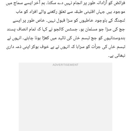
فرائض کو آزادانہ طور پر انجام نہیں دے سکتا۔ ہم آخر ایسے سماج میں
موجود ہیں جہاں اقلیتی طبقہ سے تعلق رکھنے والے افراد کو ماب
لنچنگ کے باوجود خاطیوں کو سزا قبول نہیں۔ خاص طور پر ایسے
جج کی سزا جو مسلمان ہو۔ جسٹس کاٹجو نے کہا کہ تمام انصاف پسند
ہندوستانیوں کو جج تبسم خاں کی تائید میں کھڑا ہونا چاہئے۔ انہوں نے
تبسم خاں کی جرأت کو سراہا کہ انہوں نے بے خوف ہوکر اپنی ذمہ داری
نبھائی ہے۔
ADVERTISEMENT