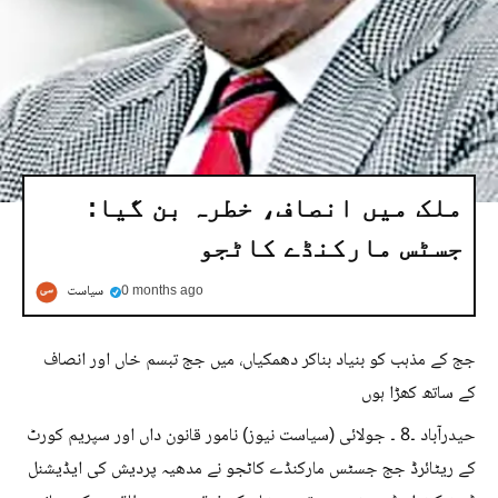
ملک میں انصاف، خطرہ بن گیا:
جسٹس مارکنڈے کاٹجو
0 months ago
سیاست
جج کے مذہب کو بنیاد بناکر دھمکیاں، میں جج تبسم خاں اور انصاف
کے ساتھ کھڑا ہوں
حیدرآباد ۔8 ۔ جولائی (سیاست نیوز) نامور قانون داں اور سپریم کورٹ
کے ریٹائرڈ جج جسٹس مارکنڈے کاٹجو نے مدھیہ پردیش کی ایڈیشنل