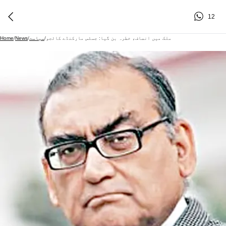
12
ملک میں انصاف، خطرہ بن گیا: جسٹس مارکنڈے کاٹجو
/
سیاست
/
News
/
Home