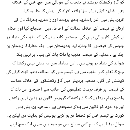
کو گاؤ رکھشک پریشد نے پنجاب کے موہالی میں جج خان کے خلاف
بھی مظاہرہ کرتے ہوئے سزا یافتہ افراد کی رہائی کا مطالبہ کیا۔
اترپردیش میں انتر راشٹریہ ہندو پریشد اور راشٹریہ بجرنگ دل کے
ارکان نے فیصلہ کے خلاف عدالت کے احاطہ میں احتجاج کیا اور حکام
نے کوئی کارروائی نہیں کی۔ جسٹس کاٹجو نے کہا کہ مذہب کی بنیاد پر
ججس کے فیصلوں کا جائزہ لینا ہندوستان میں ایک خطرناک رجحان بن
چکا ہے ۔ عدلیہ کے فیصلہ مذہب یا ذات پات کی بنیاد پر نہیں بلکہ
شواہد کی بنیاد پر ہوتے ہیں ۔ اس معاملہ میں یہ معنی نہیں رکھتا کہ
جج کا تعلق کس مذہب سے ہے۔ تبسم خاں کو مخالف ہندو ثابت کرنے کی
کوشش کی گئی۔ مدھیہ پردیش میں گاؤ رکھشکوں کے خلاف عدالت
کے فیصلہ پر فرقہ پرست تنظیموں کی جانب سے احتجاج اس بات کا
واضح پیام دیتا ہے کہ گاؤ رکھشک گروپس قانون پر یقین نہیں رکھتے
اور وہ خود کو قانون سے بالاتر سمجھتے ہیں۔ مدھیہ پردیش ہائی
کورٹ نے تبسم خاں کو تحفظ فراہم کرنے پولیس کو ہدایت دی لیکن یہ
سوال برقرار ہے کہ ہم کس سماج میں موجود ہیں جہاں ایک جج اپنے