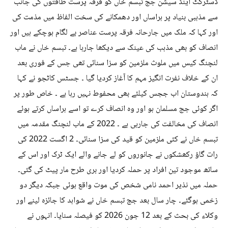
ڈسٹرکٹ اینڈ سیشن جج تبسم خاں کو فرقہ پرست طاقتوں کی جانب
سے مذہبی بنیاد پر ہراساں اور دھمکانے کی سخت الفاظ میں مذمت کی
اور کہا کہ ملک میں جارحانہ فرقہ پرست عناصر بے لگام ہوچکے ہیں اور
انصاف کو بھی مذہب کی عینک سے دیکھا جارہا ہے۔ تبسم خاں نے ماب
لنچنگ کیس میں ملوث ملزمین کو سزا سنائی تھی جس کے فوری بعد
ان کے خلاف نفرت انگیز مہم کا آغاز کردیا گیا ۔ جسٹس کاٹجو نے کہا
کہ ہندوستان اب ججس کیلئے بھی محفوط نہیں رہا ہے ۔ خاص طور پر
اگر کوئی جج مسلمان ہو اور وہ انصاف کرے تو اسے ہراساں کرتے ہوئے
انصاف کی مخالفت کی جارہی ہے ۔ 2022 کے ماب لنچنگ مقدمہ میں
تبسم خاں نے کئی ملزمین کو قید کی سزا سنائی۔ 2 اگست 2022 کی
رات گاؤ رکھشکوں نے جانوروں کو لے جانے والے ایک ٹرک اور اس کے
ساتھ موجود تین افراد پر حملہ کردیا اور بری طرح مار پیٹ کی گئی۔
حملہ میں نذیر احمد نامی شخص کی موت واقع ہوئی جبکہ دیگر دو
زخمی ہوگئے۔ چار سال بعد جج تبسم خاں نے شواہد کا جائزہ لینے اور
وکلاء کی بحث کے بعد 12 جون 2026 کو فیصلہ سنایا۔ انہوں نے