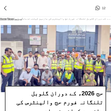
12
حج 2026ء کے دوران گلوبل تلنگانہ فورم حج والینٹرس کی عازمین کیلئے خدمات
/
سیاست
/
News
/
Home
حج 2026ء کے دوران گلوبل
تلنگانہ فورم حج والینٹرس کی