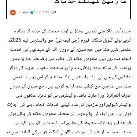
عازمین کیلئے خدمات
2 months ago
سیاست
حیدرآباد ۔ 30 مئی (پریس نوٹ) بے لوث خدمت کے جذبہ کا مظاہرہ
کرتے ہوئے گلوبل تلنگانہ فورم (جی ایف ٹی) حج والینٹرس ٹیم 2026ء
مقدس شہر مکہ میں حج سیزن کے دوران اللہ کے مہمانوں کی خدمت
انجام دے رہے ہیں۔ سعودی حکام کی جانب سے باضابطہ حج والینٹر
پرمٹس کے ساتھ جدہ، ریاض، دمام اور سلطنت سعودی عربیہ کے دیگر
علاقوں کے جی ٹی ایف والینٹرس ایک ساتھ ہوکر اس پورے مقدس
سفر میں عازمین حج کیلئے مدد فراہم کررہے ہیں۔ حج سیزن کے دوران
صرف آتھرائزڈ اور اجازت یافتہ والینٹرس ہی کو نامزد علاقوں میں
والینٹر ڈیوٹیز اور عازمین کی مدد کیلئے خدمات انجام دینے کی اجازت
ہوتی ہے۔ جی ایف ٹی والینٹرس نے متعلقہ سعودی حکام کے بنائے ہوئے
قواعد اور رہنمایانہ خطوط کے مطابق اس ذمہ داری کو پورا کیا ہے۔
مسٹر محمد جبار، فاونڈر اور صدر گلوبل تلنگانہ فورم کی قیادت میں یہ