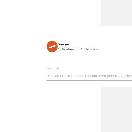
سیاست
124k
followers
187k
Stories
Dailyhunt
Disclaimer
: This content has not been generated, crea