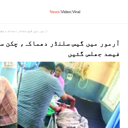
|
|
News
Video
Viral
آرمور میں گیس سلنڈر دھماکہ، چکن سنٹر میں 
فیصد جھلس گئیں