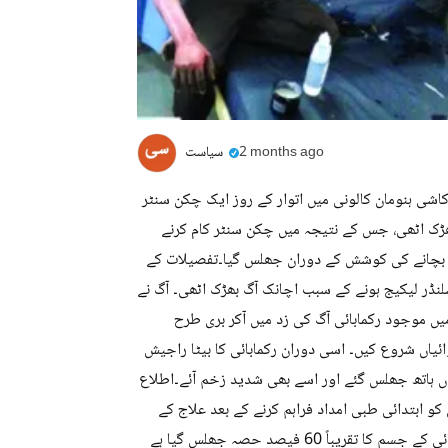
2 months ago
سیاست
قع کاشی ہنومان کالونی میں اتوار کے روز ایک چکن سنٹر
ھڑک اٹھی، جس کے نتیجہ میں چکن سنٹر کام کرنے
کو بچانے کی کوشش کے دوران جھلس گیا۔تفصیلات کے
ڈر لیکیج ہونے کے سبب اچانک آگ بھڑک اٹھی۔ آگ نے
ں موجود رکمابائی آگ کی زد میں آکر بری طرح
ئیاں شروع کیں۔ اسی دوران رکمابائی کا بیٹا راجیش
ں ہاتھ جھلس گئے اور اسے بھی شدید زخم آئے۔اطلاع
یوں کو ابتدائی طبی امداد فراہم کرنے کے بعد علاج کے
لیے نظام آباد ضلع سرکاری دواخانہ منتقل کردیا۔ ڈاکٹروں کے مطابق رکمابائی کے جسم کا تقریباً 60 فیصد حصہ جھلس گیا ہے