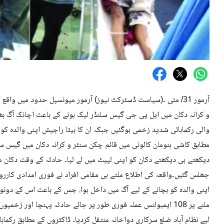
آرمور 31/ مئی ۔(سیاست ڈسٹرکٹ نیوز) آرمور میونسپل حدود میں وا
و کرانہ دکان میں ایل پی جی گیس سلنڈر لیک ہونے کے باعث اچانک آگ ب
والی رکمابائی شدید زخمی ہوگئیں جبکہ ان کا بیٹا راجیش اپنی والدہ 
مطابق کاشی ہنومان کالونی میں قائم چکن سنٹر و کرانہ دکان میں گیس سلن
دیکھتے ہی دیکھتے دکان کو اپنی لپیٹ میں لے لیا۔ حادثہ کے وقت دکان می
جھلس گئیں۔واقعہ کی اطلاع ملتے ہی مقامی افراد نے فوری امدادی کارروا
اپنی والدہ کو بچانے کے لیے آگ میں داخل ہوا، جس کے باعث اس کے دونو
ملنے پر 108 ایمبولنس عملہ فوری طور پر جائے حادثہ پہنچا اور زخم