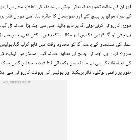
اور ان کی حالت تشویشناک بتائی جاتی ہے۔حادثہ کی اطلاع ملتے ہی آرمور 
کے ہمراہ موقع پر پہنچ گئے اور صورتحال کا جائزہ لیا۔ اسی دوران فائر بری
فوری کارروائی کرتے ہوئے آگ پر قابو پالیا، جس سے ایک بڑا حادثہ ٹل گیا۔
پہنچتی تو آگ قریبی دکانوں اور مکانات تک پھیل سکتی تھی، جس سے بڑے پ
عملہ کی مستعدی کے باعث آگ کو محدود وقت میں قابو کرلیا گیا۔پولیس
شروع کردی ہے۔ ابتدائی جانچ کے مطابق حادثہ گیس سلنڈر میں لیکیج کے 
کی تحقیقات کر رہی ہے۔حادثہ میں رکما
طور پر زخمی ہوگئے۔ فائر بریگیڈ اور پولیس کی بروقت کارروائی سے ایک ب
ADVERTISEMENT