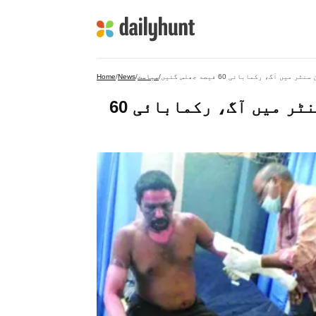
آگ، رکمابائی 60 فیصد جھلس گئیں
/
سیاست
/
News
/
Home
آرمور میں گیس سلنڈر دھماکہ، چکن سنٹر میں آگ، رکمابائی 60