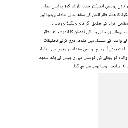
ٹاؤن پولیس انسپکٹر ستیہ نارائنا گوڑ پولیس عملہ
گیڈ کا عملہ فائر انجن کے ساتھ جائے حادثہ پہنچا اور
مقامی افراد کے مطابق اگر فائر بریگیڈ بروقت نہ
یمانے پر جانی و مالی نقصان کا اندیشہ تھا۔ فائر
 نے واقعہ کے سلسلہ میں مقدمہ درج کرکے تحقیقات
باعث پیش آیا، تاہم پولیس مختلف زاویوں سے معاملہ
بائی 60 فیصد جھلس گئیں جبکہ والدہ کو بچانے کی کوشش میں راجیش کے ہاتھ شدید
ڑا سانحہ رونما ہونے سے بچ گیا۔