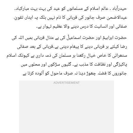
حیدرآباد ۔ عالم اسلام کے مسلمانوں کو عید کی بہت بہت مبارکباد۔
عیدالاضحیٰ صرف جانور کی قربانی کا نام نہیں بلکہ یہ ایثار، تقویٰ،
صفائی اور انسانیت کا درس دینے والا عظیم تہوار ہے۔
حضرت ابراہیمؑ اور حضرت اسماعیلؑ کی بے مثال قربانی ہمیں اللہ کی
رضا کیلئے ہر قربانی دینے کا پیغام دیتی ہے۔قربانی کے بعد صفائی
ستھرائی کا خاص خیال رکھنا ہر مسلمان کی ذمہ داری ہے کیونکہ اسلام
پاکیزگی اور نظافت کا مذہب ہے۔ گلیوں سڑکوں اور محلوں میں
جانوروں کا فضلہ چھوڑ دینا نہ صرف ماحول کو آلودہ کرتا ہے
ADVERTISEMENT