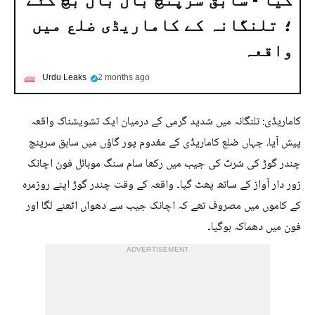
؛ تلنگانہ کے کاماریڈی ضلع میں
واقعہ
Urdu Leaks
2 months ago
کاماریڈی: تلنگانہ میں شدید گرمی کے درمیان ایک تشویشناک واقعہ
پیش آیا، جہاں ضلع کاماریڈی کے مغدوم پور گاؤں میں سابق سرپنچ
چندر گوڑ کی شرٹ کی جیب میں رکھا سام سنگ موبائل فون اچانک
زور دار آواز کے ساتھ پھٹ گیا۔ واقعہ کے وقت چندر گوڑ اپنے روزمرہ
کے کاموں میں مصروف تھے کہ اچانک جیب سے دھواں اٹھنے لگا اور
فون میں دھماکہ ہوگیا۔
ADVERTISEMENT