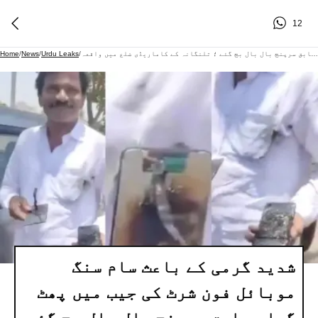
12
شدید گرمی کے باعث سام سنگ موبائل فون شرٹ کی جیب میں پھٹ گیا - سابق سرپنچ بال بال بچ گئے ؛ تلنگانہ کے کاماریڈی ضلع میں واقعہ
/
Urdu Leaks
/
News
/
Home
شدید گرمی کے باعث سام سنگ
موبائل فون شرٹ کی جیب میں پھٹ
گیا - سابق سرپنچ بال بال بچ گئے