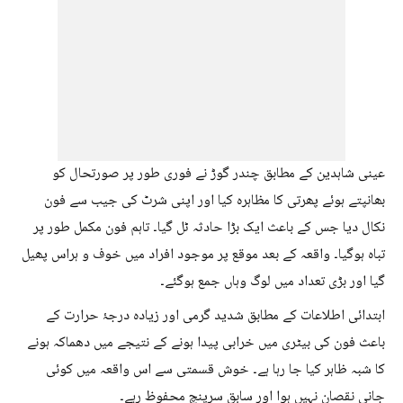
عینی شاہدین کے مطابق چندر گوڑ نے فوری طور پر صورتحال کو
بھانپتے ہوئے پھرتی کا مظاہرہ کیا اور اپنی شرٹ کی جیب سے فون
نکال دیا جس کے باعث ایک بڑا حادثہ ٹل گیا۔ تاہم فون مکمل طور پر
تباہ ہوگیا۔ واقعہ کے بعد موقع پر موجود افراد میں خوف و ہراس پھیل
گیا اور بڑی تعداد میں لوگ وہاں جمع ہوگئے۔
ابتدائی اطلاعات کے مطابق شدید گرمی اور زیادہ درجۂ حرارت کے
باعث فون کی بیٹری میں خرابی پیدا ہونے کے نتیجے میں دھماکہ ہونے
کا شبہ ظاہر کیا جا رہا ہے۔ خوش قسمتی سے اس واقعہ میں کوئی
جانی نقصان نہیں ہوا اور سابق سرپنچ محفوظ رہے۔