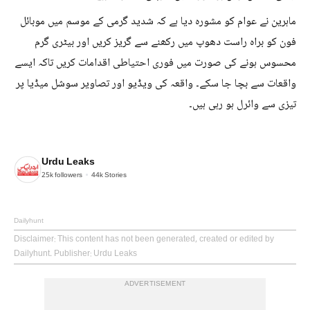
ماہرین نے عوام کو مشورہ دیا ہے کہ شدید گرمی کے موسم میں موبائل
فون کو براہ راست دھوپ میں رکھنے سے گریز کریں اور بیٹری گرم
محسوس ہونے کی صورت میں فوری احتیاطی اقدامات کریں تاکہ ایسے
واقعات سے بچا جا سکے۔ واقعہ کی ویڈیو اور تصاویر سوشل میڈیا پر
تیزی سے وائرل ہو رہی ہیں۔
Urdu Leaks
25k
followers
44k
Stories
Dailyhunt
Disclaimer
: This content has not been generated, created or edited by
Dailyhunt. Publisher: Urdu Leaks
ADVERTISEMENT