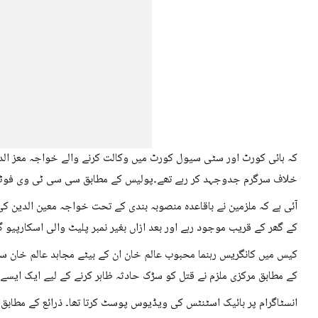
کہ ہائی کورٹ اور سٹی سیول کورٹ میں وکالت کرنے والے خواجہ معز الد
خلاف سرگرم جدوجہد کر رہے تھے۔پولیس کے مطابق سی سی ٹی وی فوٹیج
آئی ہے کہ ملزمین نے باقاعدہ منصوبہ بندی کے تحت خواجہ معین الدین ک
کے گھر کے قریب موجود رہے اور بعد ازاں بغیر نمبر پلیٹ والی اسکارپیو گ
کیس میں کانگریس رہنما محبوب عالم خان ان کے بیٹے مجاہد عالم خان سمیت
کے مطابق مرکزی ملزم نے قتل کو سڑک حادثہ ظاہر کرنے کے لیے ایک ایسے
انسٹاگرام پر بائیک اسٹنٹس کی ویڈیوس پوسٹ کرتا تھا۔ ذرائع کے مطابق 