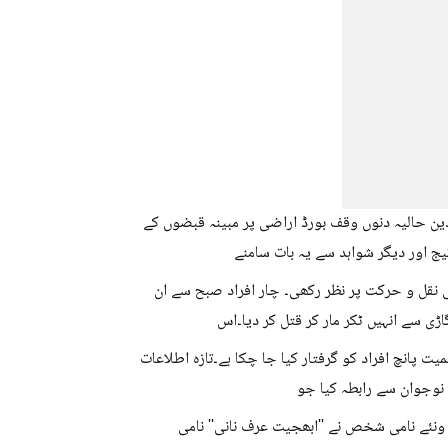
ین حالیہ دنوں وقف بورڈ اراضی پر مبینہ قبضوں کے
 اور دیگر شواہد سے یہ بات سامنے
ی نقل و حرکت پر نظر رکھی۔ چار افراد صبح سے ان
اڑی سے انہیں ٹکر مار کر قتل کر دیا۔اس
 پانچ افراد کو گرفتار کیا جا چکا ہے۔تازہ اطلاعات
 نوجوان سے رابطہ کیا جو
ونئے نامی شخص نے ''ابھجیت عرف نانی'' نامی