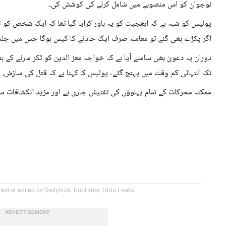
نوجوان کو اس منصوبے میں شامل کرنے کی کوشش کی۔
پولیس کو شبہ ہے کہ ابھجیت کو یہ باور کرایا گیا تھا کہ ایک شخص کو 
اگر پکڑے بھی گئے تو معاملہ صرف ایک حادثے کا کیس ہوگا جس میں جلد 
تک انتہائی کم وقت میں پہنچ گئے۔ پولیس کا کہنا ہے کہ قتل کی سازش، ا
ممکنہ محرکات کے تمام پہلوؤں کی تفتیش جاری ہے اور مزید انکشافات سام
ated or edited by Dailyhunt. Publisher: Urdu Leaks
ADVERTISEMENT