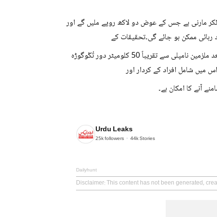
ٹکر مارنی ہے جس کے عوض دو لاکھ روپے ملیں گے اور
رہائی ممکن ہو جائے گی۔تحقیقات کے
دوران یہ دعویٰ بھی سامنے آیا ہے کہ خواجہ معز الدین کو ٹکر مارنے کے بعد ملزمین نامپلی سے تقریباً 50 کلومیٹر دور تُکّوگوڑہ
س میں شامل افراد کے کردار اور
نے آنے کا امکان ہے۔
Urdu Leaks
25k
followers
44k
Stories
Dailyhunt
Disclaimer
: This content has not been generated, cre