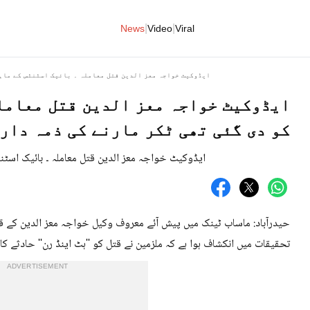
|
|
News
Video
Viral
ایڈوکیٹ خواجہ معز الدین قتل معاملہ ۔ بائیک اسٹنٹس کے ماہر
ایڈوکیٹ خواجہ معز الدین قتل معامل
کو دی گئی تھی ٹکر مارنے کی ذمہ دار
حیدرآباد: ماساب ٹینک میں پیش آئے معروف وکیل خواجہ معز الدین کے قت
تحقیقات میں انکشاف ہوا ہے کہ ملزمین نے قتل کو ''ہٹ اینڈ رن'' حادثے ک
ADVERTISEMENT