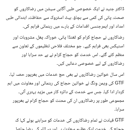
ڈاکٹر جنید نے ایک خصوصی طبی آگاہی سیشن میں رضاکاروں کو
صحت، پانی کی کمی سے بچاؤ، ہیٹ اسٹروک سے حفاظت، ابتدائی طبی
امداد اور ایمرجنسی اقدامات کے بارے میں رہنمائی فراہم کی۔
رضاکاروں نے حجاج کرام کو ٹھنڈا پانی، خوراک، پھل، مشروبات اور
اسنیکس بھی فراہم کیے۔ جو مختلف فلاحی تنظیموں کے تعاون سے
منظم کئے گئے۔ اس خدمت کو حجاج کرام نے بے حد سراہا اور
رضاکاروں کے لیے خصوصی دعائیں کیں۔
اس سال خواتین رضاکاروں نے بھی حج خدمات میں بھرپور حصہ لیا۔
GTF کی ویمن وِنگ نے خواتین حجاج کی رہنمائی اور معاونت میں اہم
کردار ادا کیا، جس سے خدمت کے دائرہ کار میں مزید بہتری آئی۔
مجموعی طور پر رضاکاروں ان کی محنت کو حجاج کرام نے بھرپور
سراہا۔
GTF قیادت نے تمام رضاکاروں کی خدمات کو سراہتے ہوئے کہا کہ
حجاج کی خدمت ایک عظیم سعادت ہے اور یہ اللہ کی رضا حاصل