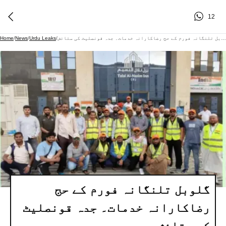
12
گلوبل تلنگانہ فورم کے حج رضاکارانہ خدمات۔ جدہ قونصلیٹ کی ستائش
/
Urdu Leaks
/
News
/
Home
گلوبل تلنگانہ فورم کے حج
رضاکارانہ خدمات۔ جدہ قونصلیٹ
کی ستائش