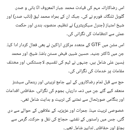
اس رضاکارانہ مہم کی قیادت محمد جبار المعروف انّا بانی و صدر،
گلوبل تلنگانہ فورم نے کی۔ جبکہ ان کے ہمراہ محمد لیق (نائب صدر) اور
شیخ امتیاز (جنرل سیکریٹری) نے تنظیم، منصوبہ بندی اور حکمت
عملی سے انتظامات کی نگرانی کی۔
اس مشن میں GTF کے متعدد مرکزی اراکین نے بھی فعال کردار ادا کیا،
جن میں ڈاکٹر جنید، حسین شبیر، فیض مستن باشا، شیخ، اور محمد
یٰسین علی شامل ہیں، جنہوں نے ٹیم کی تقسیم، لاجسٹکس، اور مختلف
مقامات پر خدمات کی نگرانی کی۔
حج سے قبل تمام رضاکاروں کے لیے جامع تربیتی اور رہنمائی سیشنز
منعقد کیے گئے جن میں ذمہ داریاں، ہجوم کی نگرانی، حفاظتی اقدامات
اور ہنگامی صورتحال سے نمٹنے کی تربیت و ہدایت شامل تھی۔
خصوصی تربیت مینا، جمرات اور عزیزیہ کے علاقوں کے حوالے سے دی
گئی، جس میں راستوں کے نقشے، حجاج کی نقل و حرکت، گرمی سے
بچاؤ اور حفاظتی تدابیر شامل تھیں۔