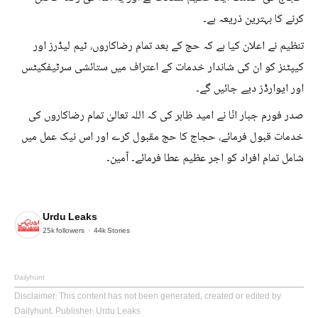
کرنے کا بہترین ذریعہ ہے۔
تنظیم نے اعلان کیا ہے کہ حج کے بعد تمام رضاکاروں، ٹیم لیڈرز اور
کیپٹنز کو ان کی شاندار خدمات کے اعتراف میں ستائشی سرٹیفکیٹس
اور ایوارڈز دیے جائیں گے۔
صدر فورم جبار انّا نے امید ظاہر کی کہ اللہ تعالیٰ تمام رضاکاروں کی
خدمات قبول فرمائے، حجاج کا حج مقبول کرے اور اس نیک عمل میں
شامل تمام افراد کو اجر عظیم عطا فرمائے۔ آمین۔
Urdu Leaks
25k
followers
44k
Stories
Dailyhunt
Disclaimer
: This content has not been generated, created or edited by
Dailyhunt. Publisher: Urdu Leaks