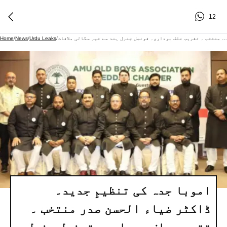
12
اموبا جدہ کی تنظیمِ جدید۔ ڈاکٹر ضیاء الحسن صدر منتخب ۔ تقریبِ حلف برداری۔ قونصل جنرل ہند سے خیر سگالی ملاقات
/
Urdu Leaks
/
News
/
Home
اموبا جدہ کی تنظیمِ جدید۔
ڈاکٹر ضیاء الحسن صدر منتخب ۔
تقریبِ حلف برداری۔ قونصل جنرل