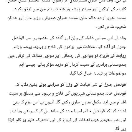
نے کی۔ وفد میں جنرل سیکریٹری اثر رسول، مشیر انجینئر عقیل جمیل،
کابینہ کے اراکین اور سینئر پیشہ ور شخصیات، جن میں ایڈووکیٹ
محمد منور، ارشد عالم خان، محمد عمران صدیقی، وزیر خان اور عدنان
شعیب شامل تھے۔
وفد نے نئی مجلسِ عاملہ کے وژن اور آئندہ کے منصوبوں سے قونصل
جنرل کو آگاہ کیا۔ ملاقات میں برادری کی فلاح و بہبود، پیشہ ورانہ
روابط کے فروغ، نوجوانوں کی رہنمائی اور دونوں ممالک کی ترقی میں
ہندوستانی برادری کے مثبت کردار کو مزید مؤثر بنانے جیسے اہم
موضوعات پر تبادلۂ خیال کیا گیا۔
قونصل جنرل نے نئی قیادت کے وژن کو سراہتے ہوئے یقین دلایا کہ
قونصل خانہ ہندوستانی شہریوں کی فلاح و بہبود سے متعلق ہر مثبت
اقدام میں اپنا مکمل تعاون جاری رکھے گا۔ انہوں نے اس عزم کا بھی
اعادہ کیا کہ قونصل خانہ، اموبا جدہ کے ساتھ مل کر کمیونٹی ویلفیئر
اور ہند، سعودی عرب تعلقات کے فروغ کے لیے مشترکہ طور پر کام کرتا
رہے گا۔