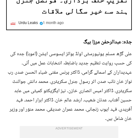
ہند سے خیر سگالی ملاقات
Urdu Leaks
1 month ago
جدّہ: عبدالرحمٰن مرزا بیگ
علی گڑھ مسلم یونیورسٹی اولڈ بوائز ایسوسی ایشن (اموبا) جدہ کی
کی حسبِ روایت تنظیم جدید باضابطہ انتخابات عمل میں آئی۔
عہدیداران کے اسمائے گرامی، ڈاکٹر پرنس مفتی ضیاء الحسن صدر، رب
نواز خان نائب صدر، اثر رسول جنرل سکریٹری، محمد دانش جوائنٹ
سکریٹری، ڈاکٹر امیس انصاری خازن۔ نیز ایگزیکٹو کمیٹی میں عابد
حسین آفتاب، عدنان شعیب، ارشد عالم خان، ڈاکٹر ابرار احمد، فہد
آفریدی، فہد ایوب زنجانی، محمد عمران صدیقی، محمد منوّر اور وزیر
خان شامل ہیں۔
ADVERTISEMENT