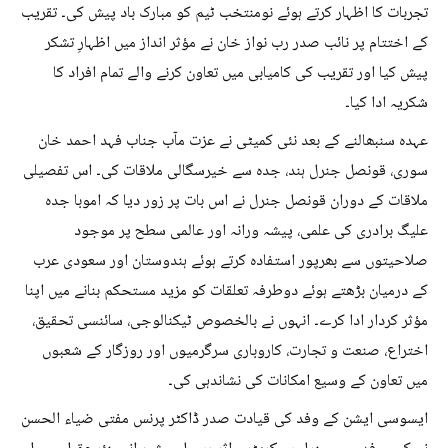
تجربات کا اظہار کرتے ہوئے نومنتخب ٹیم کو مبارک باد پیش کی۔ تقریب
کے اختتام پر نائب صدر رب نواز خان نے مؤثر انداز میں اظہارِ تشکر
پیش کیا اور تقریب کی کامیابی میں تعاون کرنے والے تمام افراد کا
شکریہ ادا کیا۔
عہدہ سنبھالنے کے بعد نئی کمیٹی نے عزت مآب جناب فہد احمد خان
سوری، قونصل جنرل ہند، جدہ سے خیرسگالی ملاقات کی۔ اس تفصیلی
ملاقات کے دوران قونصل جنرل نے اس بات پر زور دیا کہ اموبا جدہ
علیگ برادری کی علمی، پیشہ ورانہ اور عالمی سطح پر موجود
صلاحیتوں سے بھرپور استفادہ کرتے ہوئے ہندوستان اور سعودی عرب
کے درمیان بڑھتے ہوئے دوطرفہ تعلقات کو مزید مستحکم بنانے میں اپنا
مؤثر کردار ادا کرے۔ انہوں نے بالخصوص ٹیکنالوجی، سائنسی تحقیق،
اختراع، صنعت و تجارت، کاروباری سرگرمیوں اور روزگار کے شعبوں
میں تعاون کے وسیع امکانات کی نشاندہی کی۔
ایسوسی ایشن کے وفد کی قیادت صدر ڈاکٹر پرنس مفتی ضیاء الحسن