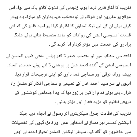
تقریب کا آغاز قاری فہد ایوب زنجانی کی تلاوتِ کلامِ پاک سے ہوا۔ اس
موقع پر مقررین اور شرکاء نے نومنتخب عہدیداران کو مبارک باد پیش
کرتے ہوئے ان کے لیے نیک تمناؤں کا اظہار کیا اور امید ظاہر کی کہ نئی
قیادت ایسوسی ایشن کی روایات کو مزید مضبوط بناتے ہوئے علیگ
برادری کی خدمت میں مؤثر کردار ادا کرے گی۔
افتتاحی خطاب میں نو منتخب صدر ڈاکٹر پرنس مفتی ضیاء الحسن نے
ایسوسی ایشن کے آئندہ لائحۂ عمل پر روشنی ڈالتے ہوئے خدمت، اتحاد،
پیشہ ورانہ ترقی اور سماجی ذمہ داری کو اپنی ترجیحات قرار دیا۔
انہوں نے سر سید احمد خاں کے تعلیمی و سماجی افکار کو مشعلِ راہ
قرار دیتے ہوئے تمام اراکین پر زور دیا کہ وہ اجتماعی کوششوں کے
ذریعے تنظیم کو مزید فعال اور مؤثر بنائیں۔
تقریب کی نظامت جنرل سیکریٹری اثر رسول نے انجام دی، جبکہ
الیکشن کمشنر نیّر ممتاز نے انتخابی عمل اور نامزدگیوں کی تفصیلات
سے حاضرین کو آگاہ کیا۔ سینئر الیکشن کمشنر امتیاز احمد نے اپنے