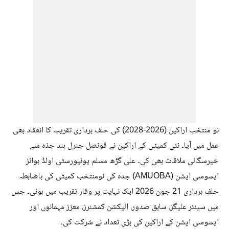
نو منتخب اراکین (2026-2028) کی حلف برداری تقریب کا انعقاد بھی
عمل میں آیا۔ نئی کمیٹی کے اراکین نے قونصل جنرل ہند جدّہ سے
خیرسگالی ملاقات بھی کی۔ علی گڑھ مسلم یونیورسٹی اولڈ بوائز
ایسوسی ایشن (AMUOBA) جدہ کی نومنتخب کمیٹی کی باضابطہ
حلف برداری 21 جون 2026 ایک نہایت پر وقار تقریب میں ہوئی۔ جس
میں سینئر علیگز، سابق صدور، الیکشن کمشنرز، معزز مہمانوں اور
ایسوسی ایشن کے اراکین کی بڑی تعداد نے شرکت کی۔