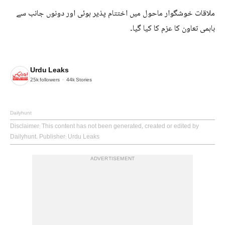
ملاقات خوشگوار ماحول میں اختتام پذیر ہوئی اور دونوں جانب سے
باہمی تعاون کا عزم کا کیا گیا۔
Urdu Leaks
25k
followers
44k
Stories
Dailyhunt
Disclaimer
: This content has not been generated, created or edited by
Dailyhunt. Publisher: Urdu Leaks
ADVERTISEMENT