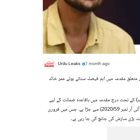
Urdu Leaks
1 month ago
کی مبینہ سازش سے متعلق مقدمہ میں اہم فیصلہ سناتے ہوئے عمر خالد
ے) کے تحت درج مقدمہ میں باقاعدہ ضمانت کے لیے
ٹرائل کورٹ سے رجوع کیا تھا۔یہ معاملہ دہلی فساد سے متعلق کیس (ایف آئی آر نمبر 2020/59) سے جڑا ہے، جس میں فروری