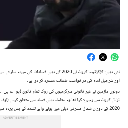
نئی دہلی: کڑکڑڈوما کورٹ نے 2020 کے دہلی فسادات 
اور شرجیل امام کی درخواست ضمانت مسترد کر دی ہے۔
دونوں ملزمین نے غیر قانونی سرگرمیوں کی روک تھام قانون (یو اے پی ا
2020 کے دوران شمال مشرقی دہلی میں ہونے والے تشدد کے پس پردہ مبینہ بڑی سازش کی جانچ کی جا رہی ہے۔
ADVERTISEMENT