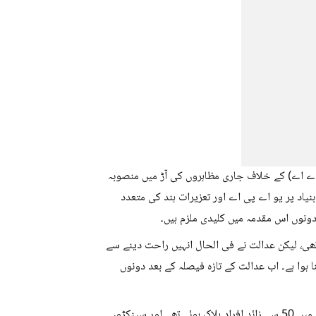
اے اے) کے خلاف جاری مظاہروں کی آڑ میں منصوبہ
اد پر یو اے پی اے اور تعزیرات ہند کی متعدد
دونوں اس مقدمہ میں کلیدی ملزم ہیں۔
ی، لیکن عدالت نے فی الحال انہیں راحت دینے سے
 ہوا ہے۔ اب عدالت کے تازہ فیصلہ کے بعد دونوں
قابل ذکر ہے کہ فروری 2020 میں شمال مشرقی دہلی میں ہونے والے تشدد میں 50 سے زائد افراد ہلاک ہوئے تھے اور سینکڑوں