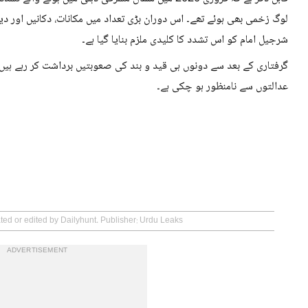
لوگ زخمی بھی ہوئے تھے۔ اس دوران بڑی تعداد میں مکانات، دکانیں اور دیگ
شرجیل امام کو اس تشدد کا کلیدی ملزم بنایا گیا ہے۔
گرفتاری کے بعد سے دونوں ہی قید و بند کی صعوبتیں برداشت کر رہے ہی
عدالتوں سے نامنظور ہو چکی ہے۔
ated or edited by Dailyhunt. Publisher: Urdu Leaks
ADVERTISEMENT