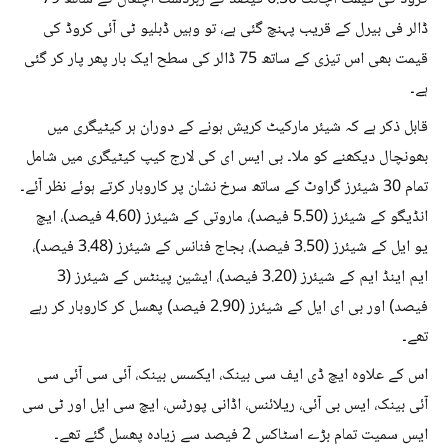
ڈالر فی بیرل کے قریب پہنچ گئی ہے، تو وہیں ڈبلیو ٹی آئی کروڈ کی
قیمت بھی اس تیزی کے ساتھ 75 ڈالر کی سطح ایک بار پھر پار کر گئی
ہے۔
قابل ذکر ہے کہ شیئر مارکیٹ کریش ہونے کے دوران ہر کیٹیگری میں
بھونچال دیکھنے کو ملا۔ بی ایس ای کی لارج کیپ کیٹیگری میں شامل
تمام 30 شیئرز گراوٹ کے ساتھ سرخ نشان پر کاروبار کرتے ہوئے نظر آئے۔
انڈیگو کے شیئرز (5.50 فیصد)، ماروتی کے شیئرز (4.60 فیصد)، ایچ
یو ایل کے شیئرز (3.50 فیصد)، بجاج فنانس کے شیئرز (3.48 فیصد)،
ایم اینڈ ایم کے شیئرز (3.20 فیصد)، ایشین پینٹس کے شیئرز (3
فیصد) اور بی ای ایل کے شیئرز (2.90 فیصد) پھسل کر کاروبار کر رہے
تھے۔
اس کے علاوہ ایچ ڈی ایف سی بینک، ایکسس بینک، آئی سی آئی سی
آئی بینک، ایس بی آئی، ریلائنس، اڈانی پورٹس، ایچ سی ایل اور ٹی سی
ایس سمیت تمام بڑے اسٹاکس 2 فیصد سے زیادہ پھسل گئے تھے۔