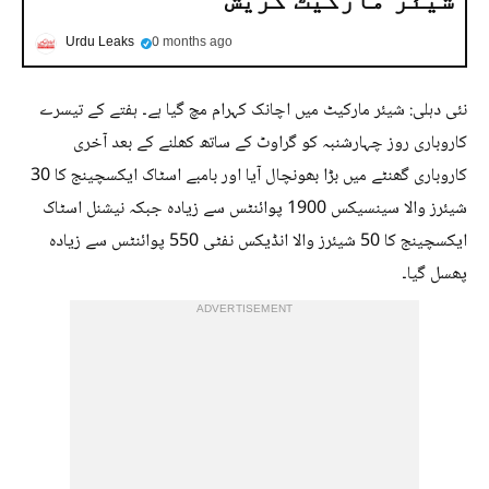
Urdu Leaks
0 months ago
نئی دہلی: شیئر مارکیٹ میں اچانک کہرام مچ گیا ہے۔ ہفتے کے تیسرے
کاروباری روز چہارشنبہ کو گراوٹ کے ساتھ کھلنے کے بعد آخری
کاروباری گھنٹے میں بڑا بھونچال آیا اور بامبے اسٹاک ایکسچینج کا 30
شیئرز والا سینسیکس 1900 پوائنٹس سے زیادہ جبکہ نیشنل اسٹاک
ایکسچینج کا 50 شیئرز والا انڈیکس نفٹی 550 پوائنٹس سے زیادہ
پھسل گیا۔
ADVERTISEMENT