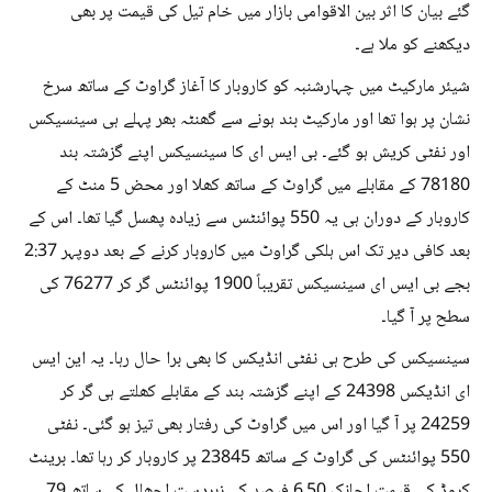
گئے بیان کا اثر بین الاقوامی بازار میں خام تیل کی قیمت پر بھی
دیکھنے کو ملا ہے۔
شیئر مارکیٹ میں چہارشنبہ کو کاروبار کا آغاز گراوٹ کے ساتھ سرخ
نشان پر ہوا تھا اور مارکیٹ بند ہونے سے گھنٹہ بھر پہلے ہی سینسیکس
اور نفٹی کریش ہو گئے۔ بی ایس ای کا سینسیکس اپنے گزشتہ بند
78180 کے مقابلے میں گراوٹ کے ساتھ کھلا اور محض 5 منٹ کے
کاروبار کے دوران ہی یہ 550 پوائنٹس سے زیادہ پھسل گیا تھا۔ اس کے
بعد کافی دیر تک اس ہلکی گراوٹ میں کاروبار کرنے کے بعد دوپہر 2:37
بجے بی ایس ای سینسیکس تقریباً 1900 پوائنٹس گر کر 76277 کی
سطح پر آ گیا۔
سینسیکس کی طرح ہی نفٹی انڈیکس کا بھی برا حال رہا۔ یہ این ایس
ای انڈیکس 24398 کے اپنے گزشتہ بند کے مقابلے کھلتے ہی گر کر
24259 پر آ گیا اور اس میں گراوٹ کی رفتار بھی تیز ہو گئی۔ نفٹی
550 پوائنٹس کی گراوٹ کے ساتھ 23845 پر کاروبار کر رہا تھا۔ برینٹ
کروڈ کی قیمت اچانک 6.50 فیصد کے زبردست اچھال کے ساتھ 79