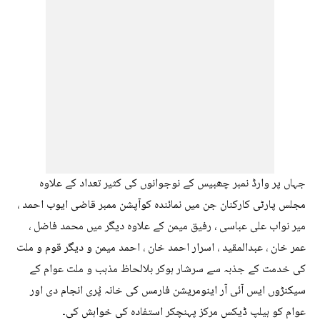
جہاں پر وارڈ نمبر چھبیس کے نوجوانوں کی کثیر تعداد کے علاوہ
مجلس پارٹی کارکنان جن میں نمائندہ کوآپشن ممبر قاضی ایوب احمد ،
میر نواب علی عباسی ، رفیق میمن کے علاوہ دیگر میں محمد فاضل ،
عمر خان ، عبدالمقید ، اسرار احمد خان ، احمد میمن و دیگر قوم و ملت
کی خدمت کے جذبہ سے سرشار ہوکر بلالحاظ مذہب و ملت عوام کے
سیکنڑوں ایس آئی آر اینومریشن فارمس کی خانہ پُری انجام دی اور
عوام کو ہیلپ ڈیکس مرکز پہنچکر استفادہ کی خواہش کی۔