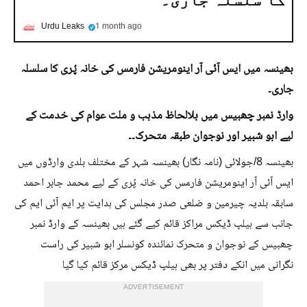
Urdu Leaks
1 month ago
بھینسہ میں ایس آئی آر اینومریشن فارمس کی خانہ پُری کا سلسلہ
جاری۔
وارڈ نمبر چھبیس میں بلالحاظ مذہب و ملت عوام کی خدمت کے
لیے ابو شبیر اور نوجوان طبقہ متحرک۔۔
بھینسہ 8/جولائی (نامہ نگار) بھینسہ شہر کے مختلف بلدی وارڈوں میں
ایس آئی آر اینومریشن فارمس کی خانہ پُری کے لیے محمد جابر احمد
سابقہ بلدیہ چیرمین و ضلعی صدر مجلس کی ہدایت پر ایم آئی ایم کی
جانب سے ہیلپ ڈیکس مراکز قائم کیے گئے ہیں بھینسہ کے وارڈ نمبر
چھبیس کے نوجوان و متحرک نمائندہ کونسلر ابو شبیر کی راست
نگرانی میں انکے دفتر پر بھی ہیلپ ڈیکس مرکز قائم کیا گیا
ADVERTISEMENT