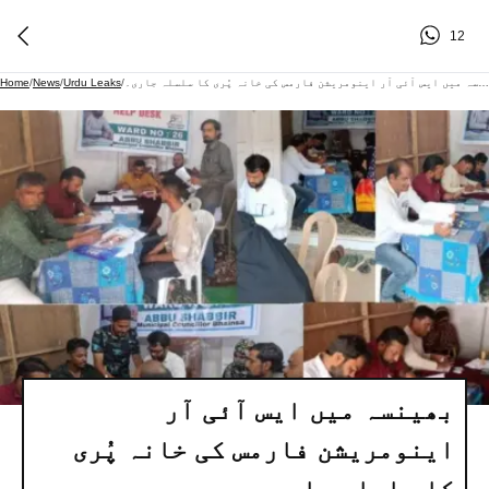
12
بھینسہ میں ایس آئی آر اینومریشن فارمس کی خانہ پُری کا سلسلہ جاری۔
/
Urdu Leaks
/
News
/
Home
بھینسہ میں ایس آئی آر
اینومریشن فارمس کی خانہ پُری
کا سلسلہ جاری۔