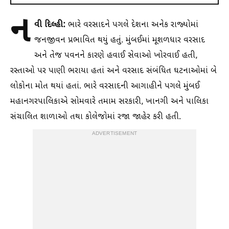
ન
વી દિલ્હી:
ભારે વરસાદને પગલે દેશના અનેક રાજ્યોમાં
જનજીવન પ્રભાવિત થયું હતું. મુંબઈમાં મૂશળધાર વરસાદ
અને તેજ પવનને કારણે હવાઈ સેવાઓ ખોરવાઈ હતી,
રસ્તાઓ પર પાણી ભરાયા હતાં અને વરસાદ સંબંધિત ઘટનાઓમાં બે
લોકોના મોત થયાં હતાં. ભારે વરસાદની આગાહીને પગલે મુંબઈ
મહાનગરપાલિકાએ સોમવારે તમામ સરકારી, ખાનગી અને પાલિકા
સંચાલિત શાળાઓ તથા કોલેજોમાં રજા જાહેર કરી હતી.
ADVERTISEMENT