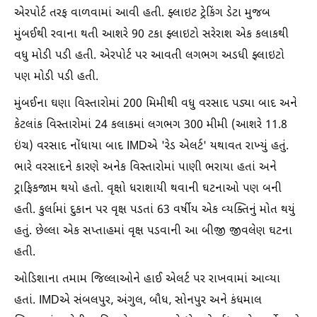
એરપોર્ટ તરફ વાળવામાં આવી હતી. ફ્લાઇટ ટ્રેકિંગ ડેટા મુજબ
મુંબઈથી રવાના થતી આશરે 90 ટકા ફ્લાઇટો સરેરાશ એક કલાકથી
વધુ મોડી પડી હતી. એરપોર્ટ પર આવતી લગભગ અડધી ફ્લાઇટો
પણ મોડી પડી હતી.
મુંબઈના ઘણા વિસ્તારોમાં 200 મિમીથી વધુ વરસાદ પડ્યા બાદ અને
કેટલાંક વિસ્તારોમાં 24 કલાકમાં લગભગ 300 મીમી (આશરે 11.8
ઇંચ) વરસાદ નોંધાયા બાદ IMDએ 'રેડ એલર્ટ' યથાવત રાખ્યું હતું.
ભારે વરસાદને કારણે અનેક વિસ્તારોમાં પાણી ભરાયા હતાં અને
ટ્રાફિકજામ થયો હતો. વૃક્ષો ધરાશાયી થવાની ઘટનાઓ પણ બની
હતી. કુર્લામાં દુકાન પર વૃક્ષ પડતાં 63 વર્ષીય એક વ્યક્તિનું મોત થયું
હતું. છેલ્લા એક સપ્તાહમાં વૃક્ષ પડવાની આ બીજી જીવલેણ ઘટના
હતી.
ઓડિશાના તમામ જિલ્લાઓને હાઈ એલર્ટ પર રાખવામાં આવ્યા
હતાં. IMDએ સંબલપુર, અંગુલ, બૌધ, સોનપુર અને કંધમાલ