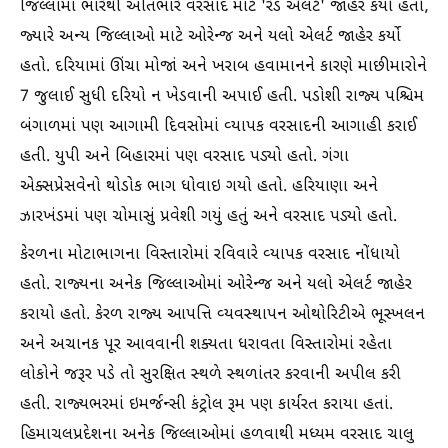
જિલ્લામાં ભારેથી અતિભારે વરસાદ માટે 'રેડ એલર્ટ' જાહેર કર્યો હતો,
જ્યારે અન્ય જિલ્લાઓ માટે ઓરેન્જ અને યલો એલર્ટ જાહેર કર્યો
હતો. દરિયામાં ઊંચા મોજાં અને ખરાબ હવામાનને કારણે માછીમારોને
7 જુલાઈ સુધી દરિયો ન ખેડવાની અપાઈ હતી. પડોશી રાજ્ય પશ્ચિમ
બંગાળમાં પણ આગામી દિવસોમાં વ્યાપક વરસાદની આગાહી કરાઈ
હતી. યુપી અને બિહારમાં પણ વરસાદ પડ્યો હતો. ગંગા
એક્સપ્રેસવેનો થોડોક ભાગ ધોવાઇ ગયો હતો. હરિયાણા અને
ઝારખંડમાં પણ ચોમાસું પ્રવેશી ગયું હતું અને વરસાદ પડ્યો હતો.
કેરળના મોટાભાગના વિસ્તારોમાં રવિવારે વ્યાપક વરસાદ નોંધાયો
હતો. રાજ્યના અનેક જિલ્લાઓમાં ઓરેન્જ અને યલો એલર્ટ જાહેર
કરાયો હતો. કેરળ રાજ્ય આપત્તિ વ્યવસ્થાપન ઓથોરિટીએ ભૂસ્ખલન
અને અચાનક પૂર આવવાની શક્યતા ધરાવતા વિસ્તારોમાં રહેતા
લોકોને જરૂર પડે તો સુરક્ષિત સ્થળે સ્થળાંતર કરવાની અપીલ કરી
હતી. રાજ્યભરમાં ઇમર્જન્સી કંટ્રોલ રૂમ પણ કાર્યરત કરાયા હતાં.
હિમાચલપ્રદેશના અનેક જિલ્લાઓમાં હળવાથી મધ્યમ વરસાદ ચાલુ