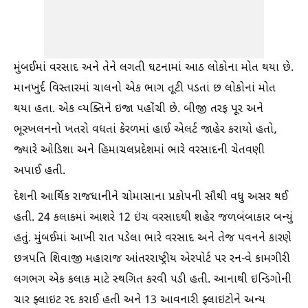
મુંબઈમાં વરસાદ અને તેને લગતી ઘટનામાં આઠ લોકોના મોત થયા છે.
માનખુર્દ વિસ્તારમાં ચાલનો એક ભાગ તૂટી પડતાં છ લોકોનાં મોત
થયા હતા. એક વ્યક્તિને ઇજા પહોંચી છે. બીજી તરફ પૂર અને
ભૂસ્ખલનનો ખતરો વધતાં કેરળમાં હાઈ એલર્ટ જાહેર કરાયો હતો,
જ્યારે ઓડિશા અને હિમાચલપ્રદેશમાં ભારે વરસાદની ચેતવણી
અપાઈ હતી.
દેશની આર્થિક રાજધાનીને ચોમાસાના પ્રકોપની સૌથી વધુ અસર થઈ
હતી. 24 કલાકમાં આશરે 12 ઇંચ વરસાદથી શહેર જળબંબાકાર બન્યું
હતું. મુંબઈમાં આખી રાત પડેલા ભારે વરસાદ અને તેજ પવનને કારણે
છત્રપતિ શિવાજી મહારાજ આંતરરાષ્ટ્રીય એરપોર્ટ પર રન-વે કામગીરી
લગભગ એક કલાક માટે સ્થગિત કરવી પડી હતી. આનાથી ઇન્ડિગોની
ચાર ફ્લાઇટ રદ કરાઈ હતી અને 13 આવનારી ફ્લાઇટોને અન્ય