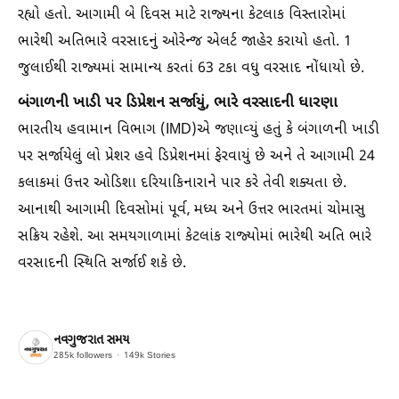
રહ્યો હતો. આગામી બે દિવસ માટે રાજ્યના કેટલાક વિસ્તારોમાં
ભારેથી અતિભારે વરસાદનું ઓરેન્જ એલર્ટ જાહેર કરાયો હતો. 1
જુલાઈથી રાજ્યમાં સામાન્ય કરતાં 63 ટકા વધુ વરસાદ નોંધાયો છે.
બંગાળની ખાડી પર ડિપ્રેશન સર્જાયું, ભારે વરસાદની ધારણા
ભારતીય હવામાન વિભાગ (IMD)એ જણાવ્યું હતું કે બંગાળની ખાડી
પર સર્જાયેલું લો પ્રેશર હવે ડિપ્રેશનમાં ફેરવાયું છે અને તે આગામી 24
કલાકમાં ઉત્તર ઓડિશા દરિયાકિનારાને પાર કરે તેવી શક્યતા છે.
આનાથી આગામી દિવસોમાં પૂર્વ, મધ્ય અને ઉત્તર ભારતમાં ચોમાસુ
સક્રિય રહેશે. આ સમયગાળામાં કેટલાંક રાજ્યોમાં ભારેથી અતિ ભારે
વરસાદની સ્થિતિ સર્જાઈ શકે છે.
નવગુજરાત સમય
285k
followers
149k
Stories