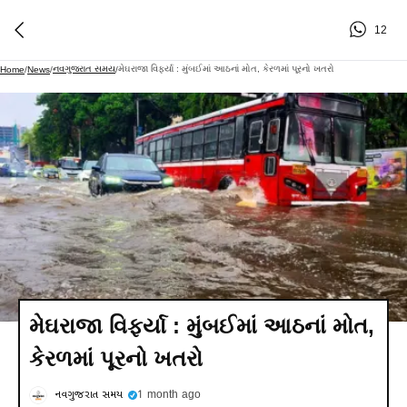
12
નવગુજરાત સમય
મેઘરાજા વિફર્યા : મુંબઈમાં આઠનાં મોત, કેરળમાં પૂરનો ખતરો
Home
/
News
/
/
મેઘરાજા વિફર્યા : મુંબઈમાં આઠનાં મોત,
કેરળમાં પૂરનો ખતરો
નવગુજરાત સમય
1 month ago