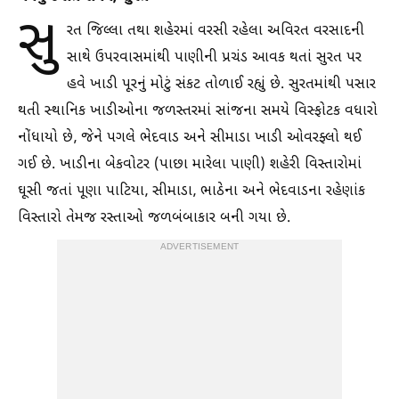
સુ
રત જિલ્લા તથા શહેરમાં વરસી રહેલા અવિરત વરસાદની
સાથે ઉપરવાસમાંથી પાણીની પ્રચંડ આવક થતાં સુરત પર
હવે ખાડી પૂરનું મોટું સંકટ તોળાઈ રહ્યું છે. સુરતમાંથી પસાર
થતી સ્થાનિક ખાડીઓના જળસ્તરમાં સાંજના સમયે વિસ્ફોટક વધારો
નોંધાયો છે, જેને પગલે ભેદવાડ અને સીમાડા ખાડી ઓવરફ્લો થઈ
ગઈ છે. ખાડીના બેકવોટર (પાછા મારેલા પાણી) શહેરી વિસ્તારોમાં
ઘૂસી જતાં પૂણા પાટિયા, સીમાડા, ભાઠેના અને ભેદવાડના રહેણાંક
વિસ્તારો તેમજ રસ્તાઓ જળબંબાકાર બની ગયા છે.
ADVERTISEMENT