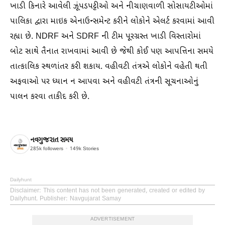
ખાડી કિનારે આવેલી ઝૂંપડપટ્ટીઓ અને નીચાણવાળી સોસાયટીઓમાં
પાલિકા દ્વારા માઇક એનાઉન્સમેન્ટ કરીને લોકોને એલર્ટ કરવામાં આવી
રહ્યા છે. NDRF અને SDRF ની ટીમ પૂરગ્રસ્ત ખાડી વિસ્તારોમાં
બોટ સાથે તૈનાત રાખવામાં આવી છે જેથી કોઈ પણ આપત્તિના સમયે
તાત્કાલિક સ્થળાંતર કરી શકાય. વહીવટી તંત્રએ લોકોને વહેતી થતી
અફવાઓ પર ધ્યાન ન આપવા અને વહીવટી તંત્રની સૂચનાઓનું
પાલન કરવા તાકીદ કરી છે.
નવગુજરાત સમય
285k
followers
149k
Stories
Dailyhunt
Disclaimer
: This content has not been generated, created or edited by
Dailyhunt. Publisher: Navgujarat Samay
ADVERTISEMENT