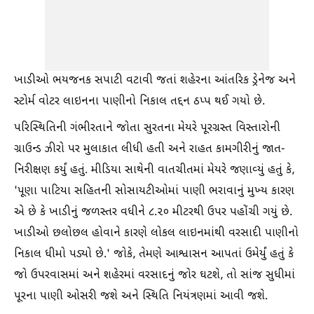
ખાડીઓ ભયજનક સપાટી વટાવી જતાં શહેરના આંતરિક ડ્રેનેજ અને
સ્ટોર્મ વોટર લાઇનના પાણીનો નિકાલ તદ્દન ઠપ્પ થઈ ગયો છે.
પરિસ્થિતિની ગંભીરતાને જોતા સુરતના મેયરે પૂરગ્રસ્ત વિસ્તારોની
ગ્રાઉન્ડ ઝીરો પર મુલાકાત લીધી હતી અને રાહત કામગીરીનું જાત-
નિરીક્ષણ કર્યું હતું. મીડિયા સાથેની વાતચીતમાં મેયરે જણાવ્યું હતું કે,
'પૂણા પાટિયા સહિતની સોસાયટીઓમાં પાણી ભરાવાનું મુખ્ય કારણ
એ છે કે ખાડીનું જળસ્તર વધીને ૮.૨૦ મીટરથી ઉપર પહોંચી ગયું છે.
ખાડીઓ છલોછલ હોવાને કારણે લોકલ લાઇનમાંથી વરસાદી પાણીનો
નિકાલ ધીમો પડ્યો છે.' જોકે, તેમણે આશ્વાસન આપતાં ઉમેર્યું હતું કે
જો ઉપરવાસમાં અને શહેરમાં વરસાદનું જોર ઘટશે, તો સાંજ સુધીમાં
પૂરના પાણી ઓસરી જશે અને સ્થિતિ નિયંત્રણમાં આવી જશે.