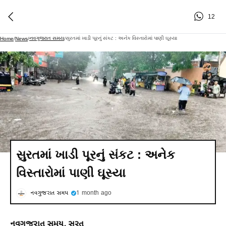
12
નવગુજરાત સમય
સુરતમાં ખાડી પૂરનું સંકટ : અનેક વિસ્તારોમાં પાણી ઘૂસ્યા
Home
/
News
/
/
સુરતમાં ખાડી પૂરનું સંકટ : અનેક
વિસ્તારોમાં પાણી ઘૂસ્યા
નવગુજરાત સમય
1 month ago
નવગુજરાત સમય, સુરત