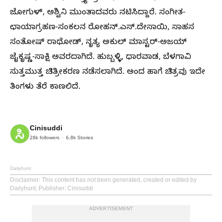
ಜೋಗುಳ್, ಅಶ್ವಿನಿ ಮುಂತಾದವರು ನಟಿಸಿದ್ದಾರೆ. ಸಂಗೀತ-
ಛಾಯಾಗ್ರಹಣ-ಸಂಕಲನ ರೋಹನ್.ಎಸ್.ದೇಸಾಯಿ, ಸಾಹಸ
ಸಂತೋಷ್ ರಾಥೋಡ್, ನೃತ್ಯ ಅಕುಲ್ ಮಾಸ್ಟರ್-ಅಜಯ್
ಜೈಕೃಷ್ಣ-ಸಾಕ್ಷಿ ಅವರದಾಗಿದೆ. ಹುಬ್ಬಳ್ಳಿ, ಧಾರವಾಡ, ಬೆಳಗಾವಿ
ಸುತ್ತಮುತ್ತ ಚಿತ್ರೀಕರಣ ನಡೆಸಲಾಗಿದೆ. ಅಂದ ಹಾಗೆ ಚಿತ್ರವು ಇದೇ
ತಿಂಗಳು ತೆರೆ ಕಾಣಲಿದೆ.
Cinisuddi
28k
followers
6.8k
Stories
Dailyhunt
Disclaimer
: This content has not been generated, created or edited by
Dailyhunt. Publisher: Cinisuddi
ADVERTISEMENT