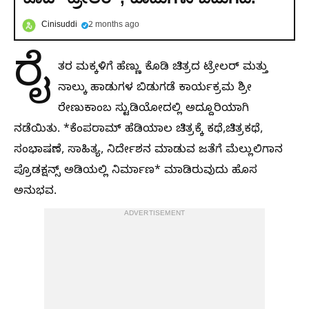
Cinisuddi
2 months ago
ರೈ
ತರ ಮಕ್ಕಳಿಗೆ ಹೆಣ್ಣು ಕೊಡಿ ಚಿತ್ರದ ಟ್ರೇಲರ್ ಮತ್ತು
ನಾಲ್ಕು ಹಾಡುಗಳ ಬಿಡುಗಡೆ ಕಾರ್ಯಕ್ರಮ ಶ್ರೀ
ರೇಣುಕಾಂಬ ಸ್ಟುಡಿಯೋದಲ್ಲಿ ಅದ್ದೂರಿಯಾಗಿ
ನಡೆಯಿತು. *ಕೆಂಪರಾಮ್ ಹೆಡಿಯಾಲ ಚಿತ್ರಕ್ಕೆ ಕಥೆ,ಚಿತ್ರಕಥೆ,
ಸಂಭಾಷಣೆ, ಸಾಹಿತ್ಯ, ನಿರ್ದೇಶನ ಮಾಡುವ ಜತೆಗೆ ಮೆಲ್ಲುಲಿಗಾನ
ಪ್ರೊಡಕ್ಷನ್ಸ್ ಅಡಿಯಲ್ಲಿ ನಿರ್ಮಾಣ* ಮಾಡಿರುವುದು ಹೊಸ
ಅನುಭವ.
ADVERTISEMENT