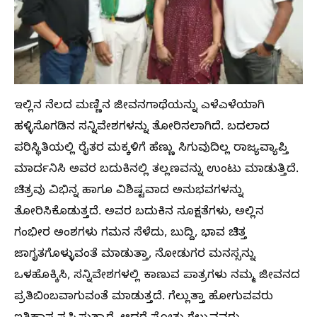
ಇಲ್ಲಿನ ನೆಲದ ಮಣ್ಣಿನ ಜೀವನಗಾಥೆಯನ್ನು ಎಳೆಎಳೆಯಾಗಿ
ಹಳ್ಳಿಸೊಗಡಿನ ಸನ್ನಿವೇಶಗಳನ್ನು ತೋರಿಸಲಾಗಿದೆ. ಬದಲಾದ
ಪರಿಸ್ಥಿತಿಯಲ್ಲಿ ರೈತರ ಮಕ್ಕಳಿಗೆ ಹೆಣ್ಣು ಸಿಗುವುದಿಲ್ಲ ರಾಜ್ಯವ್ಯಾಪ್ತಿ
ಮಾರ್ದನಿಸಿ ಅವರ ಬದುಕಿನಲ್ಲಿ ತಲ್ಲಣವನ್ನು ಉಂಟು ಮಾಡುತ್ತಿದೆ.
ಚಿತ್ರವು ವಿಭಿನ್ನ ಹಾಗೂ ವಿಶಿಷ್ಟವಾದ ಅನುಭವಗಳನ್ನು
ತೋರಿಸಿಕೊಡುತ್ತದೆ. ಅವರ ಬದುಕಿನ ಸೂಕ್ಷತೆಗಳು, ಅಲ್ಲಿನ
ಗಂಭೀರ ಅಂಶಗಳು ಗಮನ ಸೆಳೆದು, ಬುದ್ದಿ, ಭಾವ ಚಿತ್ತ
ಜಾಗೃತಗೊಳ್ಳುವಂತೆ ಮಾಡುತ್ತಾ, ನೋಡುಗರ ಮನಸ್ಸನ್ನು
ಒಳಹೊಕ್ಕಿಸಿ, ಸನ್ನಿವೇಶಗಳಲ್ಲಿ ಕಾಣುವ ಪಾತ್ರಗಳು ನಮ್ಮ ಜೀವನದ
ಪ್ರತಿಬಿಂಬವಾಗುವಂತೆ ಮಾಡುತ್ತದೆ. ಗೆಲ್ಲುತ್ತಾ ಹೋಗುವವರು