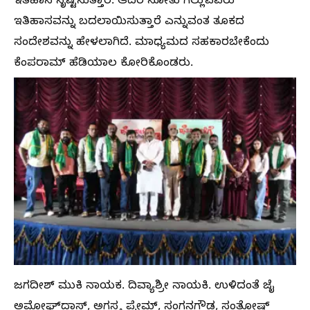
ಇತಿಹಾಸ ಸೃಷ್ಟಿಸುತ್ತಾರೆ. ಆದರೆ ಸೋತು ಗೆಲ್ಲುವವರು
ಇತಿಹಾಸವನ್ನು ಬದಲಾಯಿಸುತ್ತಾರೆ ಎನ್ನುವಂತ ತೂಕದ
ಸಂದೇಶವನ್ನು ಹೇಳಲಾಗಿದೆ. ಮಾಧ್ಯಮದ ಸಹಕಾರಬೇಕೆಂದು
ಕೆಂಪರಾಮ್ ಹೆಡಿಯಾಲ ಕೋರಿಕೊಂಡರು.
ಜಗದೀಶ್ ಮುಕಿ ನಾಯಕ. ದಿವ್ಯಾಶ್ರೀ ನಾಯಕಿ. ಉಳಿದಂತೆ ಜೈ
ಅಮೋಘ್‌ದಾಸ್, ಅಗಸ್ತ್ಯ ಪ್ರೇಮ್, ಸಂಗನಗೌಡ, ಸಂತೋಷ್