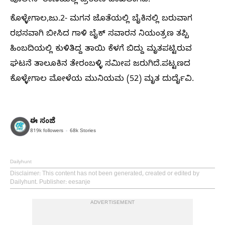
ಪೊಲೀಸ್‌‍ ಠಾಣೆಯಲ್ಲಿ ಪ್ರಕರಣ ದಾಖಲಾಗಿದೆ.
ಕೊಳ್ಳೇಗಾಲ,ಜು.2- ಮಗನ ಜೊತೆಯಲ್ಲಿ ಬೈಕಿನಲ್ಲಿ ಬರುವಾಗ
ರಭಸವಾಗಿ ಬೀಸಿದ ಗಾಳಿ ಬೈಕ್‌ ಸವಾರನ ನಿಯಂತ್ರಣ ತಪ್ಪಿ
ಹಿಂಬದಿಯಲ್ಲಿ ಕುಳಿತಿದ್ದ ತಾಯಿ ಕೆಳಗೆ ಬಿದ್ದು ಮೃತಪಟ್ಟಿರುವ
ಘಟನೆ ತಾಲೂಕಿನ ತೇರಂಬಳ್ಳಿ ಸಮೀಪ ಜರುಗಿದೆ.ಪಟ್ಟಣದ
ಕೊಳ್ಳೇಗಾಲ ಮೋಳೆಯ ಮುನಿಯಮ (52) ಮೃತ ದುರ್ದೈವಿ.
ಈ ಸಂಜೆ
819k
followers
68k
Stories
Dailyhunt
Disclaimer
: This content has not been generated, created or edited by
Dailyhunt. Publisher: eesanje
ADVERTISEMENT