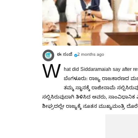
ಈ ಸಂಜೆ
2 months ago
W
hat did Siddaramaiah say after re
ಬೆಂಗಳೂರು: ರಾಜ್ಯ ರಾಜಕಾರಣದ ಮಹತ
ತಮ್ಮ ಸ್ಥಾನಕ್ಕೆ ರಾಜೀನಾಮೆ ಸಲ್ಲಿಸಿರ
ಸಲ್ಲಿಸಿರುವುದಾಗಿ ತಿಳಿಸಿದ ಅವರು, ಸಾಂವಿಧಾನ
ಶೀಘ್ರದಲ್ಲೇ ರಾಜ್ಯಕ್ಕೆ ನೂತನ ಮುಖ್ಯಮಂತ್ರಿ ದೊ