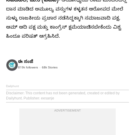
ನವದೆಹಲಿ, ಜು.8 (ಪಿಟಿಐ)-
ಅಯೋಧ್ಯೆಯ ರಾಮ ಮಂದಿರದಲ್ಲಿ
ದಾನ ಮಾಡಿದ ಅಮೂಲ್ಯ ವಸ್ತುಗಳ ಕಳ್ಳತನ ಆರೋಪದ ಮೇಲೆ
ಸುಳ್ಳು ರಾಜಕೀಯ ಪ್ರಚಾರ ನಡೆಸಿದ್ದಕ್ಕಾಗಿ ಸಮಾಜವಾದಿ ಪಕ್ಷ,
ಆಮ್‌ ಆದಿ ಪಕ್ಷ ಮತ್ತು ಕಾಂಗ್ರೆಸ್‌‍ ಕ್ಷಮೆಯಾಚಿಸಬೇಕೆಂದು ವಿಶ್ವ
ಹಿಂದೂ ಪರಿಷತ್‌ ಆಗ್ರಹಿಸಿದೆ.
ಈ ಸಂಜೆ
819k
followers
68k
Stories
Dailyhunt
Disclaimer
: This content has not been generated, created or edited by
Dailyhunt. Publisher: eesanje
ADVERTISEMENT