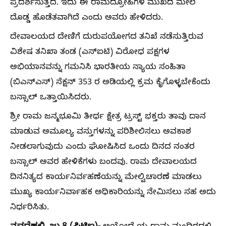
ಪ್ರದರ್ಶಿಸುತ್ತದೆ. ಇದು ಈ ರಾಮದ್ರೋಹಿಗಳ ಮುಖದ ಮೇಲೆ
ದೊಡ್ಡ ಹೊಡೆತವಾಗಿದೆ ಎಂದು ಅವರು ಹೇಳಿದರು.
ದೇವಾಲಯದ ದೇಣಿಗೆ ದುರುಪಯೋಗದ ತನಿಖೆ ನಡೆಸುತ್ತಿರುವ
ವಿಶೇಷ ತನಿಖಾ ತಂಡ (ಎಸ್‌‍ಐಟಿ) ವಿರೋಧ ಪಕ್ಷಗಳ
ಅಭಿಯಾನವನ್ನು ಗಮನಿಸಿ ಭಾರತೀಯ ನ್ಯಾಯ ಸಂಹಿತಾ
(ಬಿಎನ್‌ಎಸ್‌‍) ಸೆಕ್ಷನ್‌ 353 ರ ಅಡಿಯಲ್ಲಿ ಕ್ರಮ ಕೈಗೊಳ್ಳಬೇಕೆಂದು
ಬನ್ಸಾಲ್‌ ಒತ್ತಾಯಿಸಿದರು.
ಶ್ರೀ ರಾಮ ಜನ್ಮಭೂಮಿ ತೀರ್ಥ ಕ್ಷೇತ್ರ ಟ್ರಸ್ಟ್‌ ಭಕ್ತರು ತಾವು ದಾನ
ಮಾಡುವ ಅಮೂಲ್ಯ ವಸ್ತುಗಳನ್ನು ಪರಿಶೀಲಿಸಲು ಅವಕಾಶ
ನೀಡಲಾಗುವುದು ಎಂದು ಘೋಷಿಸಿದ ಒಂದು ದಿನದ ನಂತರ
ಬನ್ಸಾಲ್‌ ಅವರ ಹೇಳಿಕೆಗಳು ಬಂದವು. ರಾಮ ದೇವಾಲಯದ
ದಿನನಿತ್ಯದ ಕಾರ್ಯನಿರ್ವಹಣೆಯನ್ನು ಮೇಲ್ವಿಚಾರಣೆ ಮಾಡಲು
ಮುಖ್ಯ ಕಾರ್ಯನಿರ್ವಾಹಕ ಅಧಿಕಾರಿಯನ್ನು ನೇಮಿಸಲು ಸಹ ಅದು
ನಿರ್ಧರಿಸಿತು.