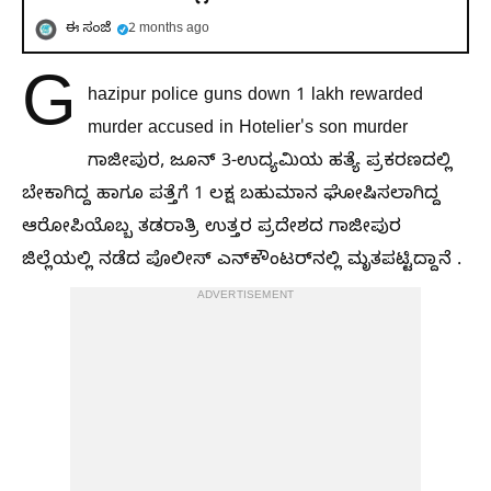
ಈ ಸಂಜೆ
2 months ago
G
hazipur police guns down 1 lakh rewarded
murder accused in Hotelier's son murder
ಗಾಜೀಪುರ, ಜೂನ್‌ 3-ಉದ್ಯಮಿಯ ಹತ್ಯೆ ಪ್ರಕರಣದಲ್ಲಿ
ಬೇಕಾಗಿದ್ದ ಹಾಗೂ ಪತ್ತೆಗೆ 1 ಲಕ್ಷ ಬಹುಮಾನ ಘೋಷಿಸಲಾಗಿದ್ದ
ಆರೋಪಿಯೊಬ್ಬ ತಡರಾತ್ರಿ ಉತ್ತರ ಪ್ರದೇಶದ ಗಾಜೀಪುರ
ಜಿಲ್ಲೆಯಲ್ಲಿ ನಡೆದ ಪೊಲೀಸ್‌‍ ಎನ್‌ಕೌಂಟರ್‌ನಲ್ಲಿ ಮೃತಪಟ್ಟಿದ್ದಾನೆ .
ADVERTISEMENT