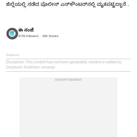
ಜಿಲ್ಲೆಯಲ್ಲಿ ನಡೆದ ಪೊಲೀಸ್‌‍ ಎನ್‌ಕೌಂಟರ್‌ನಲ್ಲಿ ಮೃತಪಟ್ಟಿದ್ದಾನೆ .
ಈ ಸಂಜೆ
819k
followers
68k
Stories
Dailyhunt
Disclaimer
: This content has not been generated, created or edited by
Dailyhunt. Publisher: eesanje
ADVERTISEMENT